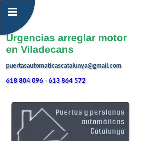
Urgencias arreglar motor
en Viladecans
puertasautomaticascatalunya@gmail.com
618 804 096
-
613 864 572