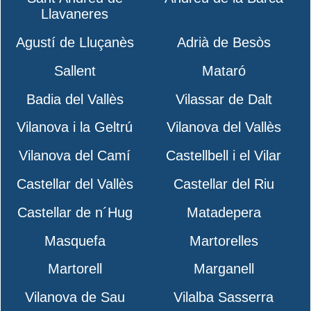
Llavaneres
Agustí de Lluçanès
Adrià de Besòs
Sallent
Mataró
Badia del Vallès
Vilassar de Dalt
Vilanova i la Geltrú
Vilanova del Vallès
Vilanova del Camí
Castellbell i el Vilar
Castellar del Vallès
Castellar del Riu
Castellar de n´Hug
Matadepera
Masquefa
Martorelles
Martorell
Marganell
Vilanova de Sau
Vilalba Sasserra