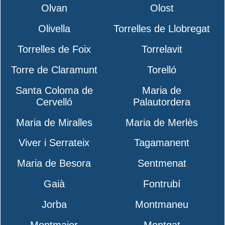
Olvan
Olost
Olivella
Torrelles de Llobregat
Torrelles de Foix
Torrelavit
Torre de Claramunt
Torelló
Santa Coloma de
Maria de
Cervelló
Palautordera
Maria de Miralles
Maria de Merlès
Viver i Serrateix
Tagamanent
Maria de Besora
Sentmenat
Gaià
Fontrubí
Jorba
Montmaneu
Montmajor
Montgat