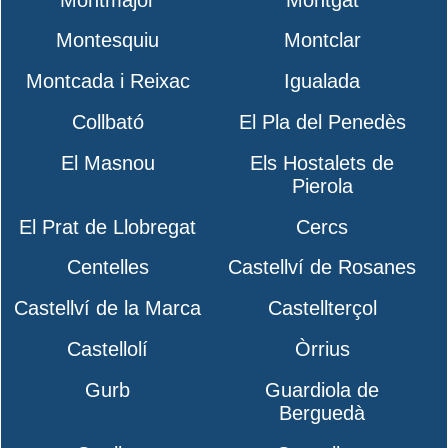
Montesquiu
Montclar
Montcada i Reixac
Igualada
Collbató
El Pla del Penedès
El Masnou
Els Hostalets de
Pierola
El Prat de Llobregat
Cercs
Centelles
Castellví de Rosanes
Castellví de la Marca
Castellterçol
Castellolí
Òrrius
Gurb
Guardiola de
Berguedà