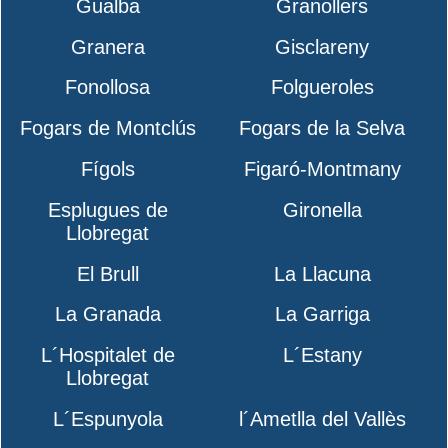
Gualba
Granollers
Granera
Gisclareny
Fonollosa
Folgueroles
Fogars de Montclús
Fogars de la Selva
Fígols
Figaró-Montmany
Esplugues de
Gironella
Llobregat
El Brull
La Llacuna
La Granada
La Garriga
L´Hospitalet de
L´Estany
Llobregat
L´Espunyola
l´Ametlla del Vallès