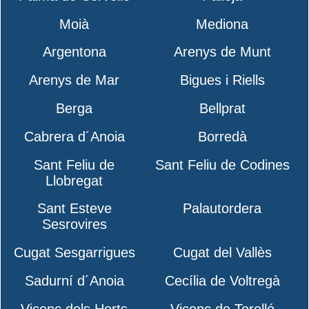
Moià
Mediona
Argentona
Arenys de Munt
Arenys de Mar
Bigues i Riells
Berga
Bellprat
Cabrera d´Anoia
Borredà
Sant Feliu de
Sant Feliu de Codines
Llobregat
Sant Esteve
Palautordera
Sesrovires
Cugat Sesgarrigues
Cugat del Vallès
Sadurní d´Anoia
Cecília de Voltregà
Vicenç dels Horts
Vicenç de Torelló