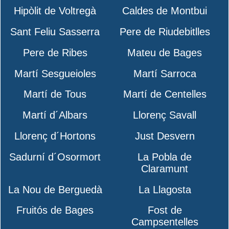
Hipòlit de Voltregà
Caldes de Montbui
Sant Feliu Sasserra
Pere de Riudebitlles
Pere de Ribes
Mateu de Bages
Martí Sesgueioles
Martí Sarroca
Martí de Tous
Martí de Centelles
Martí d´Albars
Llorenç Savall
Llorenç d´Hortons
Just Desvern
Sadurní d´Osormort
La Pobla de
Claramunt
La Nou de Berguedà
La Llagosta
Fruitós de Bages
Fost de
Campsentelles