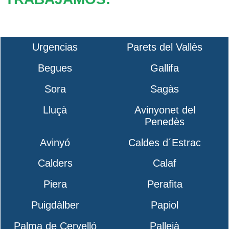
Urgencias
Parets del Vallès
Begues
Gallifa
Sora
Sagàs
Lluçà
Avinyonet del
Penedès
Avinyó
Caldes d´Estrac
Calders
Calaf
Piera
Perafita
Puigdàlber
Papiol
Palma de Cervelló
Pallejà