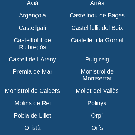
Avià
Artés
Argençola
Castellnou de Bages
Castellgalí
Castellfullit del Boix
Castellfollit de
Castellet i la Gornal
Riubregós
Castell de l´Areny
Puig-reig
Premià de Mar
Monistrol de
Montserrat
Monistrol de Calders
Mollet del Vallès
Molins de Rei
Polinyà
Pobla de Lillet
Orpí
Oristà
Orís