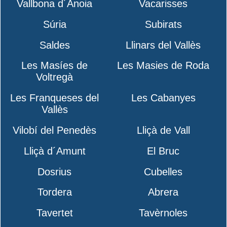
Vallbona d´Anoia
Vacarisses
Súria
Subirats
Saldes
Llinars del Vallès
Les Masíes de
Les Masies de Roda
Voltregà
Les Franqueses del
Les Cabanyes
Vallès
Vilobí del Penedès
Lliçà de Vall
Lliçà d´Amunt
El Bruc
Dosrius
Cubelles
Tordera
Abrera
Tavertet
Tavèrnoles