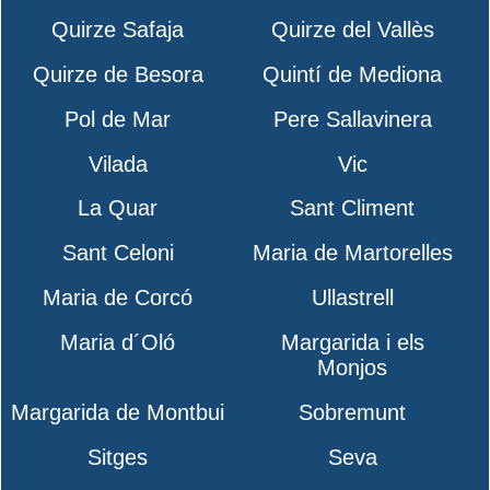
Quirze Safaja
Quirze del Vallès
Quirze de Besora
Quintí de Mediona
Pol de Mar
Pere Sallavinera
Vilada
Vic
La Quar
Sant Climent
Sant Celoni
Maria de Martorelles
Maria de Corcó
Ullastrell
Maria d´Oló
Margarida i els
Monjos
Margarida de Montbui
Sobremunt
Sitges
Seva