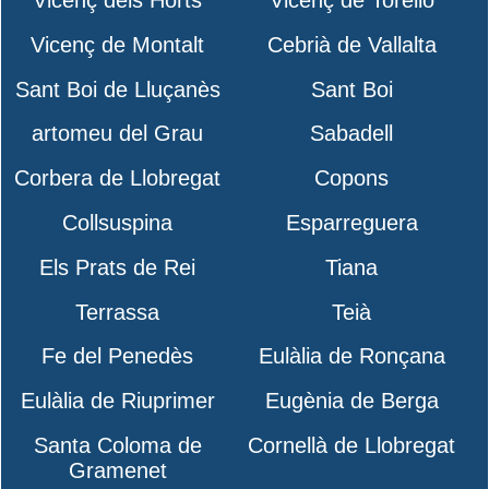
Vicenç de Montalt
Cebrià de Vallalta
Sant Boi de Lluçanès
Sant Boi
artomeu del Grau
Sabadell
Corbera de Llobregat
Copons
Collsuspina
Esparreguera
Els Prats de Rei
Tiana
Terrassa
Teià
Fe del Penedès
Eulàlia de Ronçana
Eulàlia de Riuprimer
Eugènia de Berga
Santa Coloma de
Cornellà de Llobregat
Gramenet