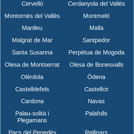
Cervelló
Cerdanyola del Vallès
Montornès del Vallès
Montmeló
Manlleu
Malla
Malgrat de Mar
Santpedor
Santa Susanna
Perpètua de Mogoda
Olesa de Montserrat
Olesa de Bonesvalls
Olèrdola
Òdena
Castelldefels
Castellcir
Cardona
Navas
Palau-solità i
Palafolls
Plegamans
Pacs del Penedès
Rellinars