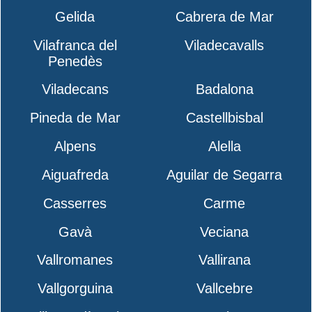
Gelida
Cabrera de Mar
Vilafranca del
Viladecavalls
Penedès
Viladecans
Badalona
Pineda de Mar
Castellbisbal
Alpens
Alella
Aiguafreda
Aguilar de Segarra
Casserres
Carme
Gavà
Veciana
Vallromanes
Vallirana
Vallgorguina
Vallcebre