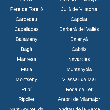
Pere de Torelló
Julià de Vilatorta
Cardedeu
Capolat
Capellades
Barberà del Vallès
Balsareny
Balenyà
Bagà
Cabrils
Manresa
Navarcles
Mura
Muntanyola
Montseny
Vilassar de Mar
Rubí
Roda de Ter
Ripollet
Antoni de Vilamajor
Sant Andreu de
Andreu de la Barca