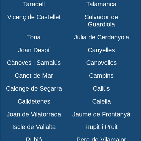
Taradell
Talamanca
Vicenç de Castellet
Salvador de
Guardiola
Tona
Julià de Cerdanyola
Joan Despí
Canyelles
Cànoves i Samalús
Canovelles
Canet de Mar
Campins
Calonge de Segarra
Callús
Calldetenes
Calella
Joan de Vilatorrada
Jaume de Frontanyà
Iscle de Vallalta
Rupit i Pruit
Rubió
Pere de Vilamajor