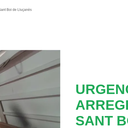
ant Boi de Lluçanès
URGENC
ARREG
SANT B