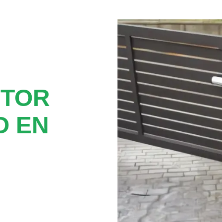
OTOR
O EN