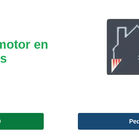
motor en
ès
Ped