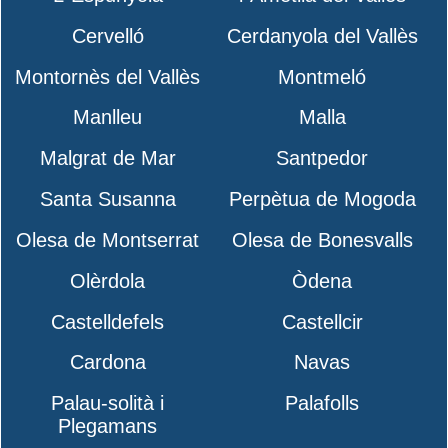
Cervelló
Cerdanyola del Vallès
Montornès del Vallès
Montmeló
Manlleu
Malla
Malgrat de Mar
Santpedor
Santa Susanna
Perpètua de Mogoda
Olesa de Montserrat
Olesa de Bonesvalls
Olèrdola
Òdena
Castelldefels
Castellcir
Cardona
Navas
Palau-solità i
Palafolls
Plegamans