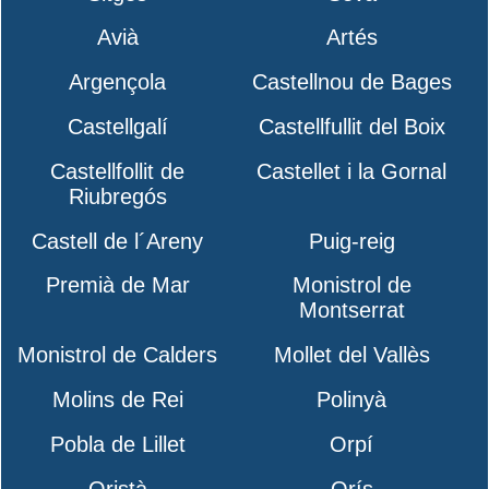
Avià
Artés
Argençola
Castellnou de Bages
Castellgalí
Castellfullit del Boix
Castellfollit de
Castellet i la Gornal
Riubregós
Castell de l´Areny
Puig-reig
Premià de Mar
Monistrol de
Montserrat
Monistrol de Calders
Mollet del Vallès
Molins de Rei
Polinyà
Pobla de Lillet
Orpí
Oristà
Orís