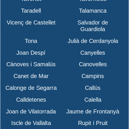
Taradell
Talamanca
Vicenç de Castellet
Salvador de
Guardiola
Tona
Julià de Cerdanyola
Joan Despí
Canyelles
Cànoves i Samalús
Canovelles
Canet de Mar
Campins
Calonge de Segarra
Callús
Calldetenes
Calella
Joan de Vilatorrada
Jaume de Frontanyà
Iscle de Vallalta
Rupit i Pruit