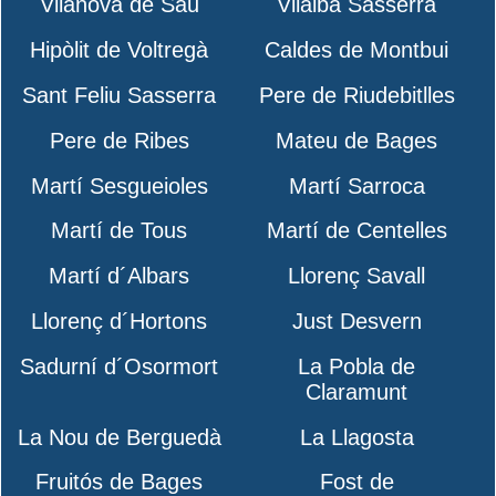
Vilanova de Sau
Vilalba Sasserra
Hipòlit de Voltregà
Caldes de Montbui
Sant Feliu Sasserra
Pere de Riudebitlles
Pere de Ribes
Mateu de Bages
Martí Sesgueioles
Martí Sarroca
Martí de Tous
Martí de Centelles
Martí d´Albars
Llorenç Savall
Llorenç d´Hortons
Just Desvern
Sadurní d´Osormort
La Pobla de
Claramunt
La Nou de Berguedà
La Llagosta
Fruitós de Bages
Fost de