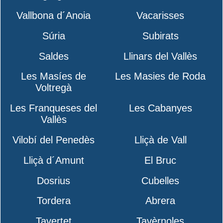
Vallbona d´Anoia
Vacarisses
Súria
Subirats
Saldes
Llinars del Vallès
Les Masíes de
Les Masies de Roda
Voltregà
Les Franqueses del
Les Cabanyes
Vallès
Vilobí del Penedès
Lliçà de Vall
Lliçà d´Amunt
El Bruc
Dosrius
Cubelles
Tordera
Abrera
Tavertet
Tavèrnoles