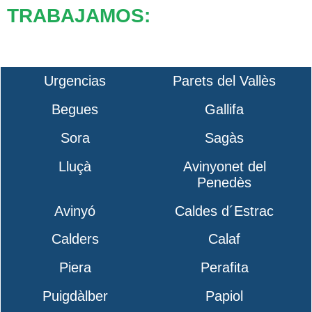
TRABAJAMOS:
Urgencias
Parets del Vallès
Begues
Gallifa
Sora
Sagàs
Lluçà
Avinyonet del
Penedès
Avinyó
Caldes d´Estrac
Calders
Calaf
Piera
Perafita
Puigdàlber
Papiol