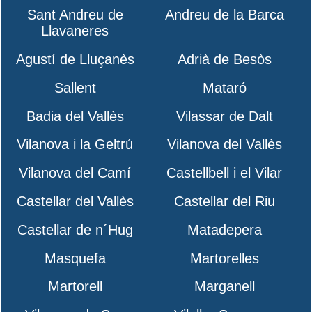
Sant Andreu de
Andreu de la Barca
Llavaneres
Agustí de Lluçanès
Adrià de Besòs
Sallent
Mataró
Badia del Vallès
Vilassar de Dalt
Vilanova i la Geltrú
Vilanova del Vallès
Vilanova del Camí
Castellbell i el Vilar
Castellar del Vallès
Castellar del Riu
Castellar de n´Hug
Matadepera
Masquefa
Martorelles
Martorell
Marganell