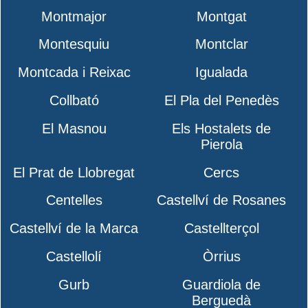
Montmajor
Montgat
Montesquiu
Montclar
Montcada i Reixac
Igualada
Collbató
El Pla del Penedès
El Masnou
Els Hostalets de
Pierola
El Prat de Llobregat
Cercs
Centelles
Castellví de Rosanes
Castellví de la Marca
Castellterçol
Castellolí
Òrrius
Gurb
Guardiola de
Berguedà