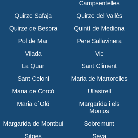
Campsentelles
Quirze Safaja
Quirze del Vallès
Quirze de Besora
Quintí de Mediona
Pol de Mar
Pere Sallavinera
Vilada
Vic
La Quar
Sant Climent
Sant Celoni
Maria de Martorelles
Maria de Corcó
Ullastrell
Maria d´Oló
Margarida i els
Monjos
Margarida de Montbui
Sobremunt
Sitges
Seva