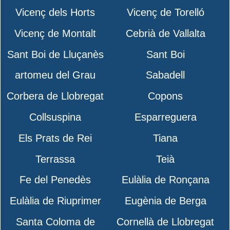
Vicenç dels Horts
Vicenç de Torelló
Vicenç de Montalt
Cebrià de Vallalta
Sant Boi de Lluçanès
Sant Boi
artomeu del Grau
Sabadell
Corbera de Llobregat
Copons
Collsuspina
Esparreguera
Els Prats de Rei
Tiana
Terrassa
Teià
Fe del Penedès
Eulàlia de Ronçana
Eulàlia de Riuprimer
Eugènia de Berga
Santa Coloma de
Cornellà de Llobregat