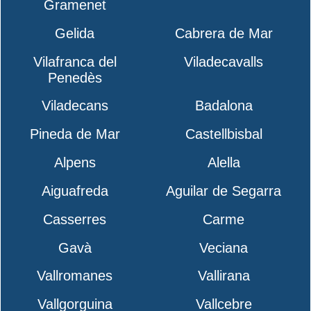
Gramenet
Gelida
Cabrera de Mar
Vilafranca del
Viladecavalls
Penedès
Viladecans
Badalona
Pineda de Mar
Castellbisbal
Alpens
Alella
Aiguafreda
Aguilar de Segarra
Casserres
Carme
Gavà
Veciana
Vallromanes
Vallirana
Vallgorguina
Vallcebre