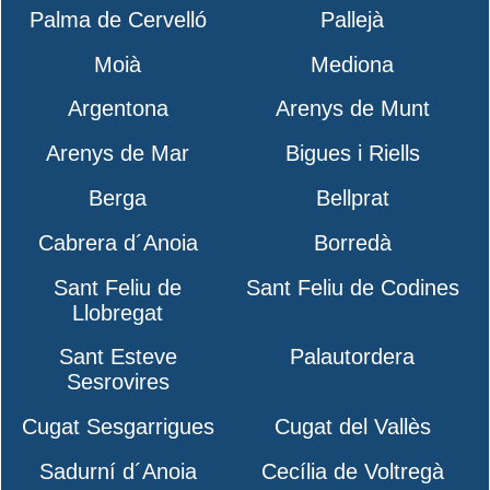
Palma de Cervelló
Pallejà
Moià
Mediona
Argentona
Arenys de Munt
Arenys de Mar
Bigues i Riells
Berga
Bellprat
Cabrera d´Anoia
Borredà
Sant Feliu de
Sant Feliu de Codines
Llobregat
Sant Esteve
Palautordera
Sesrovires
Cugat Sesgarrigues
Cugat del Vallès
Sadurní d´Anoia
Cecília de Voltregà