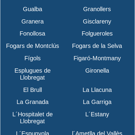
Gualba
Granollers
Granera
Gisclareny
Fonollosa
Folgueroles
Fogars de Montclús
Fogars de la Selva
Fígols
Figaró-Montmany
Esplugues de
Gironella
Llobregat
El Brull
La Llacuna
La Granada
La Garriga
L´Hospitalet de
L´Estany
Llobregat
L´Espunyola
l´Ametlla del Vallès