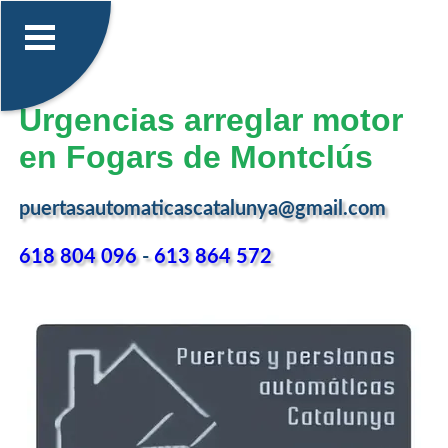
Urgencias arreglar motor
en Fogars de Montclús
puertasautomaticascatalunya@gmail.com
618 804 096
-
613 864 572