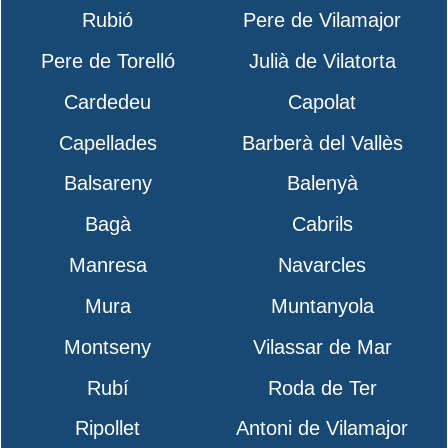
Rubió
Pere de Vilamajor
Pere de Torelló
Julià de Vilatorta
Cardedeu
Capolat
Capellades
Barberà del Vallès
Balsareny
Balenyà
Bagà
Cabrils
Manresa
Navarcles
Mura
Muntanyola
Montseny
Vilassar de Mar
Rubí
Roda de Ter
Ripollet
Antoni de Vilamajor