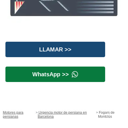
LLAMAR >>
WhatsApp >>
Motores para
Urgencia motor de persiana en
Fogars de
persianas
Barcelona
Montclús