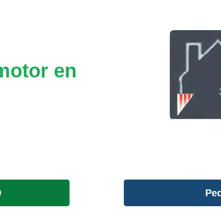
motor en
Ped