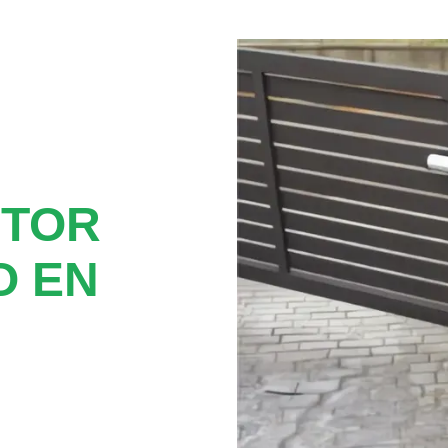
OTOR
O EN