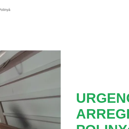
olinyà
URGENC
ARREG