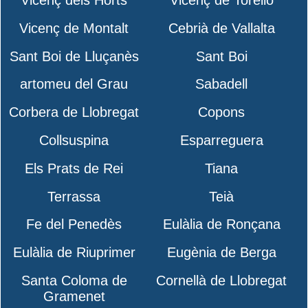
Vicenç de Montalt
Cebrià de Vallalta
Sant Boi de Lluçanès
Sant Boi
artomeu del Grau
Sabadell
Corbera de Llobregat
Copons
Collsuspina
Esparreguera
Els Prats de Rei
Tiana
Terrassa
Teià
Fe del Penedès
Eulàlia de Ronçana
Eulàlia de Riuprimer
Eugènia de Berga
Santa Coloma de
Cornellà de Llobregat
Gramenet