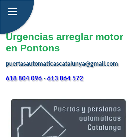
Urgencias arreglar motor
en Pontons
puertasautomaticascatalunya@gmail.com
618 804 096
-
613 864 572