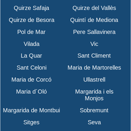
Quirze Safaja
Quirze del Vallès
Quirze de Besora
Quintí de Mediona
Pol de Mar
Pere Sallavinera
Vilada
Vic
La Quar
Sant Climent
Sant Celoni
Maria de Martorelles
Maria de Corcó
Ullastrell
Maria d´Oló
Margarida i els
Monjos
Margarida de Montbui
Sobremunt
Sitges
Seva