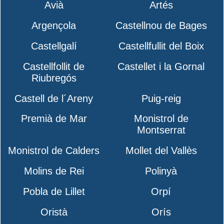
Avià
Artés
Argençola
Castellnou de Bages
Castellgalí
Castellfullit del Boix
Castellfollit de
Castellet i la Gornal
Riubregós
Castell de l´Areny
Puig-reig
Premià de Mar
Monistrol de
Montserrat
Monistrol de Calders
Mollet del Vallès
Molins de Rei
Polinyà
Pobla de Lillet
Orpí
Oristà
Orís