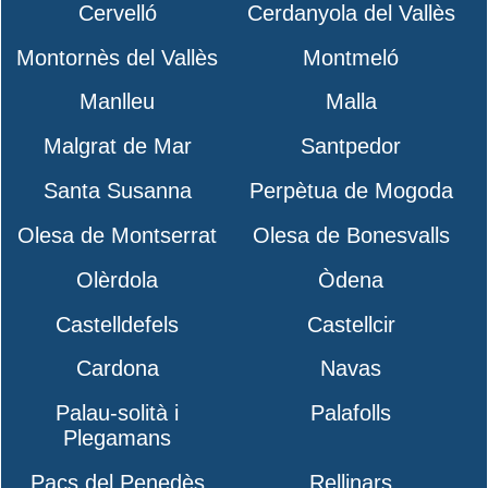
Cervelló
Cerdanyola del Vallès
Montornès del Vallès
Montmeló
Manlleu
Malla
Malgrat de Mar
Santpedor
Santa Susanna
Perpètua de Mogoda
Olesa de Montserrat
Olesa de Bonesvalls
Olèrdola
Òdena
Castelldefels
Castellcir
Cardona
Navas
Palau-solità i
Palafolls
Plegamans
Pacs del Penedès
Rellinars