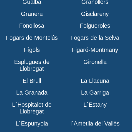
Gualba
Granollers
Granera
Gisclareny
Fonollosa
Folgueroles
Fogars de Montclús
Fogars de la Selva
Fígols
Figaró-Montmany
Esplugues de
Gironella
Llobregat
El Brull
La Llacuna
La Granada
La Garriga
L´Hospitalet de
L´Estany
Llobregat
L´Espunyola
l´Ametlla del Vallès