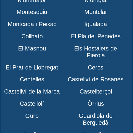
Montesquiu
Montclar
Montcada i Reixac
Igualada
Collbató
El Pla del Penedès
El Masnou
Els Hostalets de
Pierola
El Prat de Llobregat
Cercs
Centelles
Castellví de Rosanes
Castellví de la Marca
Castellterçol
Castellolí
Òrrius
Gurb
Guardiola de
Berguedà