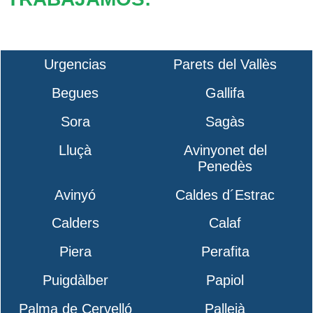
Urgencias
Parets del Vallès
Begues
Gallifa
Sora
Sagàs
Lluçà
Avinyonet del
Penedès
Avinyó
Caldes d´Estrac
Calders
Calaf
Piera
Perafita
Puigdàlber
Papiol
Palma de Cervelló
Pallejà