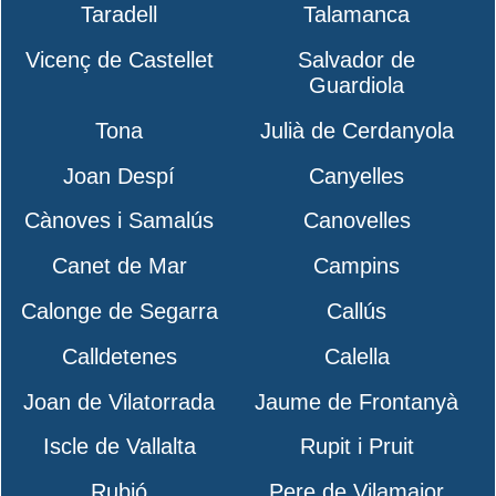
Taradell
Talamanca
Vicenç de Castellet
Salvador de
Guardiola
Tona
Julià de Cerdanyola
Joan Despí
Canyelles
Cànoves i Samalús
Canovelles
Canet de Mar
Campins
Calonge de Segarra
Callús
Calldetenes
Calella
Joan de Vilatorrada
Jaume de Frontanyà
Iscle de Vallalta
Rupit i Pruit
Rubió
Pere de Vilamajor