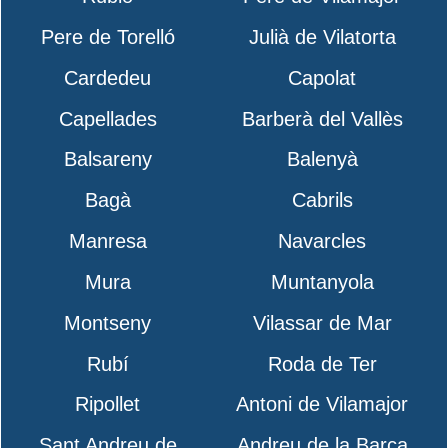
Pere de Torelló
Julià de Vilatorta
Cardedeu
Capolat
Capellades
Barberà del Vallès
Balsareny
Balenyà
Bagà
Cabrils
Manresa
Navarcles
Mura
Muntanyola
Montseny
Vilassar de Mar
Rubí
Roda de Ter
Ripollet
Antoni de Vilamajor
Sant Andreu de
Andreu de la Barca