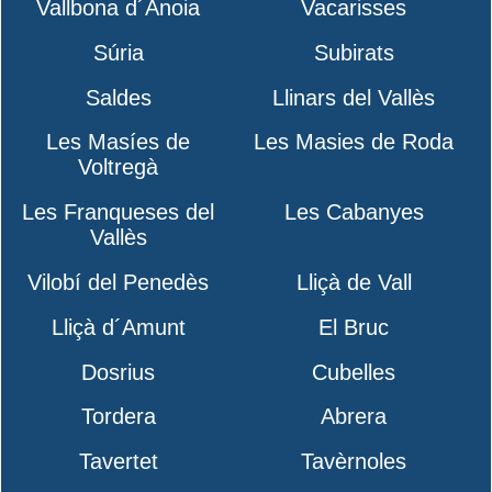
Vallbona d´Anoia
Vacarisses
Súria
Subirats
Saldes
Llinars del Vallès
Les Masíes de
Les Masies de Roda
Voltregà
Les Franqueses del
Les Cabanyes
Vallès
Vilobí del Penedès
Lliçà de Vall
Lliçà d´Amunt
El Bruc
Dosrius
Cubelles
Tordera
Abrera
Tavertet
Tavèrnoles