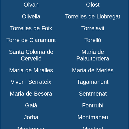
Olvan
Olost
Olivella
Torrelles de Llobregat
Torrelles de Foix
Torrelavit
Torre de Claramunt
Torelló
Santa Coloma de
Maria de
Cervelló
Palautordera
Maria de Miralles
Maria de Merlès
Viver i Serrateix
Tagamanent
Maria de Besora
Sentmenat
Gaià
Fontrubí
Jorba
Montmaneu
Montmajor
Montgat