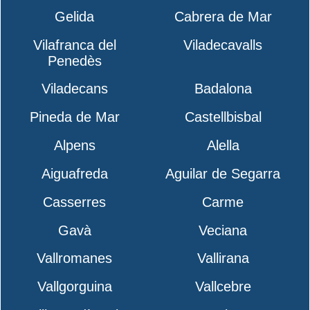
Gelida
Cabrera de Mar
Vilafranca del
Viladecavalls
Penedès
Viladecans
Badalona
Pineda de Mar
Castellbisbal
Alpens
Alella
Aiguafreda
Aguilar de Segarra
Casserres
Carme
Gavà
Veciana
Vallromanes
Vallirana
Vallgorguina
Vallcebre