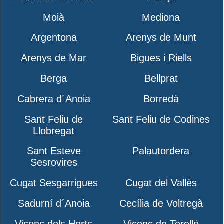
Moià
Mediona
Argentona
Arenys de Munt
Arenys de Mar
Bigues i Riells
Berga
Bellprat
Cabrera d´Anoia
Borredà
Sant Feliu de
Sant Feliu de Codines
Llobregat
Sant Esteve
Palautordera
Sesrovires
Cugat Sesgarrigues
Cugat del Vallès
Sadurní d´Anoia
Cecília de Voltregà
Vicenç dels Horts
Vicenç de Torelló