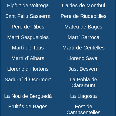
Hipòlit de Voltregà
Caldes de Montbui
Sant Feliu Sasserra
Pere de Riudebitlles
Pere de Ribes
Mateu de Bages
Martí Sesgueioles
Martí Sarroca
Martí de Tous
Martí de Centelles
Martí d´Albars
Llorenç Savall
Llorenç d´Hortons
Just Desvern
Sadurní d´Osormort
La Pobla de
Claramunt
La Nou de Berguedà
La Llagosta
Fruitós de Bages
Fost de
Campsentelles