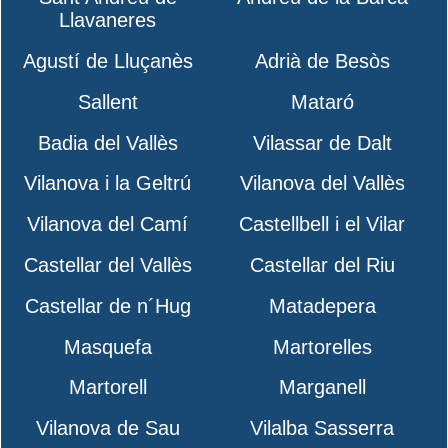
Llavaneres
Agustí de Lluçanès
Adrià de Besòs
Sallent
Mataró
Badia del Vallès
Vilassar de Dalt
Vilanova i la Geltrú
Vilanova del Vallès
Vilanova del Camí
Castellbell i el Vilar
Castellar del Vallès
Castellar del Riu
Castellar de n´Hug
Matadepera
Masquefa
Martorelles
Martorell
Marganell
Vilanova de Sau
Vilalba Sasserra