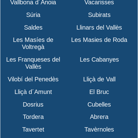
Vallbona d´Anoia
Vacarisses
Súria
Subirats
Saldes
Llinars del Vallès
Les Masíes de
Les Masies de Roda
Voltregà
Les Franqueses del
Les Cabanyes
Vallès
Vilobí del Penedès
Lliçà de Vall
Lliçà d´Amunt
El Bruc
Dosrius
Cubelles
Tordera
Abrera
Tavertet
Tavèrnoles