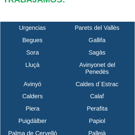
Urgencias
Parets del Vallès
Begues
Gallifa
Sora
Sagàs
Lluçà
Avinyonet del
Penedès
Avinyó
Caldes d´Estrac
Calders
Calaf
Piera
Perafita
Puigdàlber
Papiol
Palma de Cervelló
Pallejà