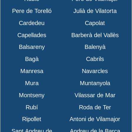
Pere de Torelló
Julià de Vilatorta
Cardedeu
Capolat
Capellades
Barberà del Vallès
Balsareny
Balenyà
Bagà
Cabrils
Manresa
Navarcles
Mura
Muntanyola
Montseny
Vilassar de Mar
Rubí
Roda de Ter
Ripollet
Antoni de Vilamajor
Sant Andreu de
Andreu de la Barca