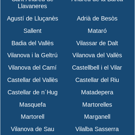
Llavaneres
Agustí de Lluçanès
Adrià de Besòs
Sallent
Mataró
Badia del Vallès
Vilassar de Dalt
Vilanova i la Geltrú
Vilanova del Vallès
Vilanova del Camí
Castellbell i el Vilar
Castellar del Vallès
Castellar del Riu
Castellar de n´Hug
Matadepera
Masquefa
Martorelles
Martorell
Marganell
Vilanova de Sau
Vilalba Sasserra