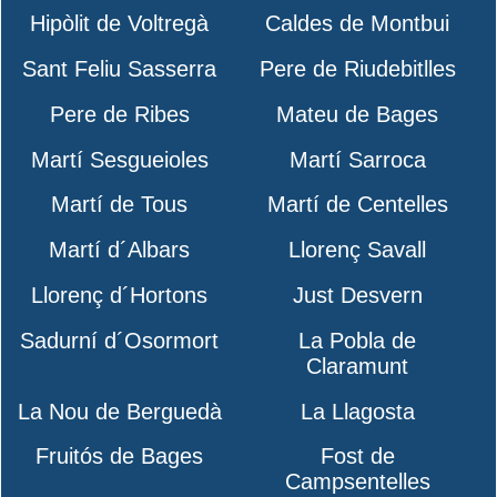
Hipòlit de Voltregà
Caldes de Montbui
Sant Feliu Sasserra
Pere de Riudebitlles
Pere de Ribes
Mateu de Bages
Martí Sesgueioles
Martí Sarroca
Martí de Tous
Martí de Centelles
Martí d´Albars
Llorenç Savall
Llorenç d´Hortons
Just Desvern
Sadurní d´Osormort
La Pobla de
Claramunt
La Nou de Berguedà
La Llagosta
Fruitós de Bages
Fost de
Campsentelles