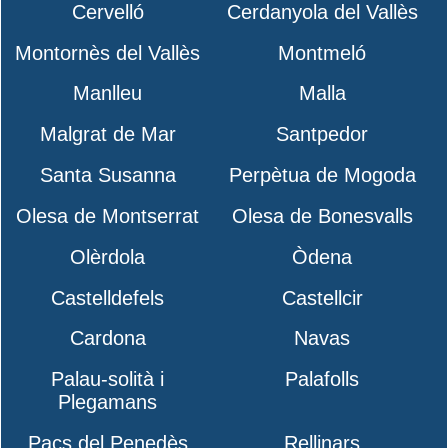
Cervelló
Cerdanyola del Vallès
Montornès del Vallès
Montmeló
Manlleu
Malla
Malgrat de Mar
Santpedor
Santa Susanna
Perpètua de Mogoda
Olesa de Montserrat
Olesa de Bonesvalls
Olèrdola
Òdena
Castelldefels
Castellcir
Cardona
Navas
Palau-solità i
Palafolls
Plegamans
Pacs del Penedès
Rellinars