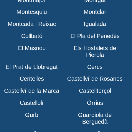
Montesquiu
Montclar
Montcada i Reixac
Igualada
Collbató
El Pla del Penedès
El Masnou
Els Hostalets de
Pierola
El Prat de Llobregat
Cercs
Centelles
Castellví de Rosanes
Castellví de la Marca
Castellterçol
Castellolí
Òrrius
Gurb
Guardiola de
Berguedà