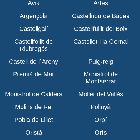
Avià
Artés
Argençola
Castellnou de Bages
Castellgalí
Castellfullit del Boix
Castellfollit de
Castellet i la Gornal
Riubregós
Castell de l´Areny
Puig-reig
Premià de Mar
Monistrol de
Montserrat
Monistrol de Calders
Mollet del Vallès
Molins de Rei
Polinyà
Pobla de Lillet
Orpí
Oristà
Orís