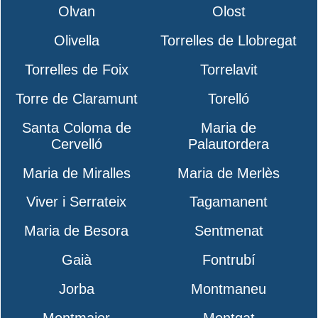
Olvan
Olost
Olivella
Torrelles de Llobregat
Torrelles de Foix
Torrelavit
Torre de Claramunt
Torelló
Santa Coloma de
Maria de
Cervelló
Palautordera
Maria de Miralles
Maria de Merlès
Viver i Serrateix
Tagamanent
Maria de Besora
Sentmenat
Gaià
Fontrubí
Jorba
Montmaneu
Montmajor
Montgat