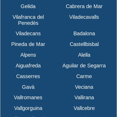
Gelida
Cabrera de Mar
Vilafranca del
Viladecavalls
Penedès
Viladecans
Badalona
Pineda de Mar
Castellbisbal
Alpens
Alella
Aiguafreda
Aguilar de Segarra
Casserres
Carme
Gavà
Veciana
Vallromanes
Vallirana
Vallgorguina
Vallcebre