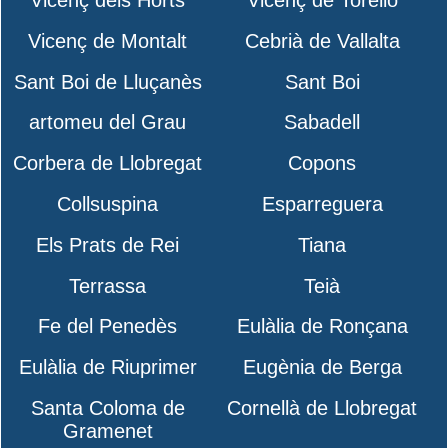
Vicenç de Montalt
Cebrià de Vallalta
Sant Boi de Lluçanès
Sant Boi
artomeu del Grau
Sabadell
Corbera de Llobregat
Copons
Collsuspina
Esparreguera
Els Prats de Rei
Tiana
Terrassa
Teià
Fe del Penedès
Eulàlia de Ronçana
Eulàlia de Riuprimer
Eugènia de Berga
Santa Coloma de
Cornellà de Llobregat
Gramenet