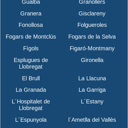
Gualba
Granollers
Granera
Gisclareny
Fonollosa
Folgueroles
Fogars de Montclús
Fogars de la Selva
Fígols
Figaró-Montmany
Esplugues de
Gironella
Llobregat
El Brull
La Llacuna
La Granada
La Garriga
L´Hospitalet de
L´Estany
Llobregat
L´Espunyola
l´Ametlla del Vallès