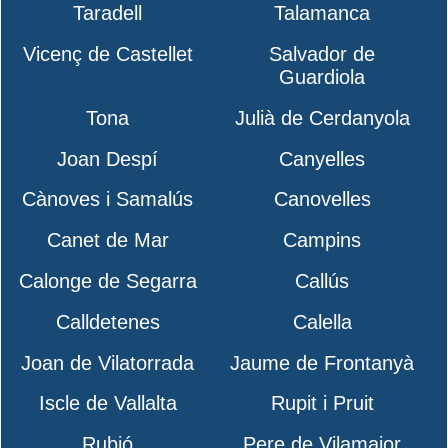
Taradell
Talamanca
Vicenç de Castellet
Salvador de
Guardiola
Tona
Julià de Cerdanyola
Joan Despí
Canyelles
Cànoves i Samalús
Canovelles
Canet de Mar
Campins
Calonge de Segarra
Callús
Calldetenes
Calella
Joan de Vilatorrada
Jaume de Frontanyà
Iscle de Vallalta
Rupit i Pruit
Rubió
Pere de Vilamajor