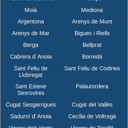
Moià
Mediona
Argentona
Arenys de Munt
Arenys de Mar
Bigues i Riells
Berga
Bellprat
Cabrera d´Anoia
Borredà
Sant Feliu de
Sant Feliu de Codines
Llobregat
Sant Esteve
Palautordera
Sesrovires
Cugat Sesgarrigues
Cugat del Vallès
Sadurní d´Anoia
Cecília de Voltregà
Vicenç dels Horts
Vicenç de Torelló