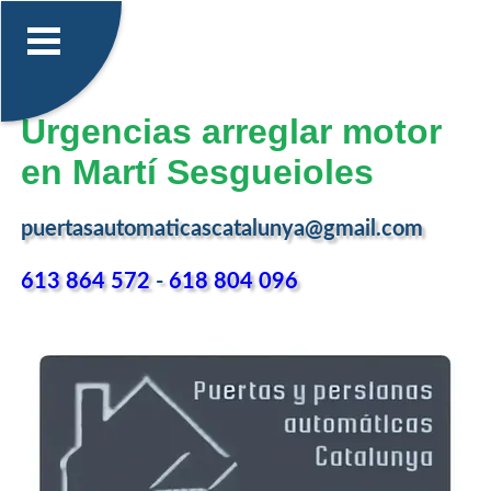
Urgencias arreglar motor
en Martí Sesgueioles
puertasautomaticascatalunya@gmail.com
613 864 572
-
618 804 096