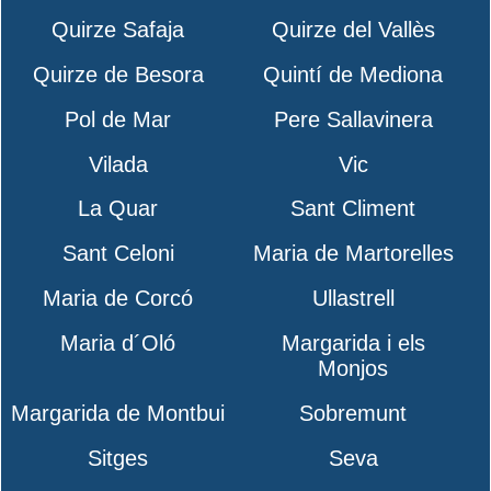
Quirze Safaja
Quirze del Vallès
Quirze de Besora
Quintí de Mediona
Pol de Mar
Pere Sallavinera
Vilada
Vic
La Quar
Sant Climent
Sant Celoni
Maria de Martorelles
Maria de Corcó
Ullastrell
Maria d´Oló
Margarida i els
Monjos
Margarida de Montbui
Sobremunt
Sitges
Seva