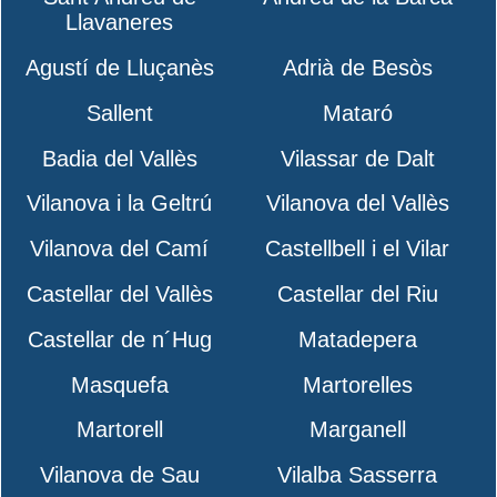
Llavaneres
Agustí de Lluçanès
Adrià de Besòs
Sallent
Mataró
Badia del Vallès
Vilassar de Dalt
Vilanova i la Geltrú
Vilanova del Vallès
Vilanova del Camí
Castellbell i el Vilar
Castellar del Vallès
Castellar del Riu
Castellar de n´Hug
Matadepera
Masquefa
Martorelles
Martorell
Marganell
Vilanova de Sau
Vilalba Sasserra