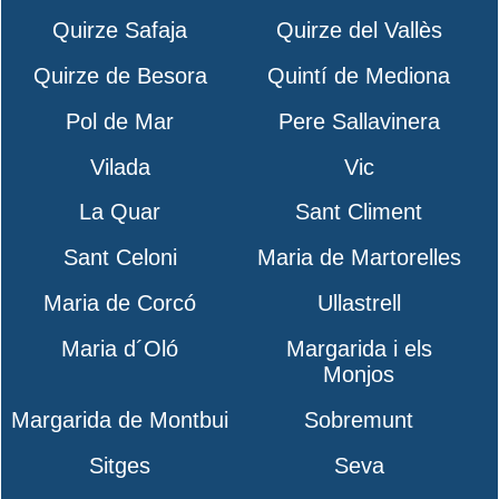
Quirze Safaja
Quirze del Vallès
Quirze de Besora
Quintí de Mediona
Pol de Mar
Pere Sallavinera
Vilada
Vic
La Quar
Sant Climent
Sant Celoni
Maria de Martorelles
Maria de Corcó
Ullastrell
Maria d´Oló
Margarida i els
Monjos
Margarida de Montbui
Sobremunt
Sitges
Seva