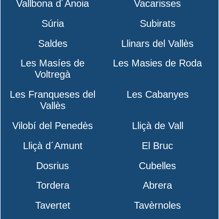
Vallbona d´Anoia
Vacarisses
Súria
Subirats
Saldes
Llinars del Vallès
Les Masíes de
Les Masies de Roda
Voltregà
Les Franqueses del
Les Cabanyes
Vallès
Vilobí del Penedès
Lliçà de Vall
Lliçà d´Amunt
El Bruc
Dosrius
Cubelles
Tordera
Abrera
Tavertet
Tavèrnoles