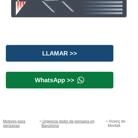
LLAMAR >>
WhatsApp >>
Motores para
Urgencia motor de persiana en
Vicenç de
persianas
Barcelona
Montalt