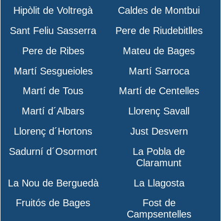
Hipòlit de Voltregà
Caldes de Montbui
Sant Feliu Sasserra
Pere de Riudebitlles
Pere de Ribes
Mateu de Bages
Martí Sesgueioles
Martí Sarroca
Martí de Tous
Martí de Centelles
Martí d´Albars
Llorenç Savall
Llorenç d´Hortons
Just Desvern
Sadurní d´Osormort
La Pobla de
Claramunt
La Nou de Berguedà
La Llagosta
Fruitós de Bages
Fost de
Campsentelles