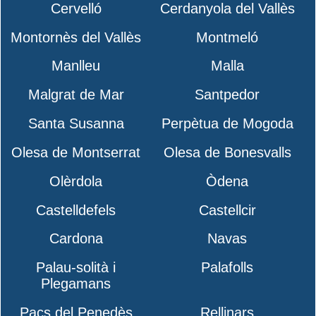
Cervelló
Cerdanyola del Vallès
Montornès del Vallès
Montmeló
Manlleu
Malla
Malgrat de Mar
Santpedor
Santa Susanna
Perpètua de Mogoda
Olesa de Montserrat
Olesa de Bonesvalls
Olèrdola
Òdena
Castelldefels
Castellcir
Cardona
Navas
Palau-solità i
Palafolls
Plegamans
Pacs del Penedès
Rellinars