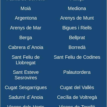
Moià
Mediona
Argentona
Arenys de Munt
Arenys de Mar
Bigues i Riells
Berga
Bellprat
Cabrera d´Anoia
Borredà
Sant Feliu de
Sant Feliu de Codines
Llobregat
Sant Esteve
Palautordera
Sesrovires
Cugat Sesgarrigues
Cugat del Vallès
Sadurní d´Anoia
Cecília de Voltregà
Vicenç dels Horts
Vicenç de Torelló