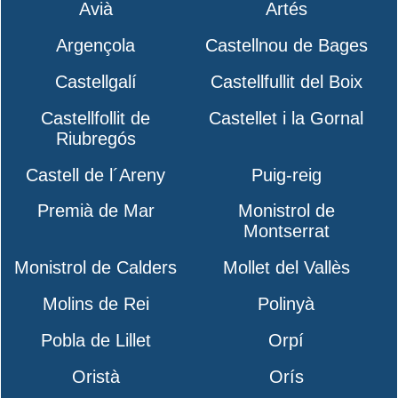
Avià
Artés
Argençola
Castellnou de Bages
Castellgalí
Castellfullit del Boix
Castellfollit de
Castellet i la Gornal
Riubregós
Castell de l´Areny
Puig-reig
Premià de Mar
Monistrol de
Montserrat
Monistrol de Calders
Mollet del Vallès
Molins de Rei
Polinyà
Pobla de Lillet
Orpí
Oristà
Orís