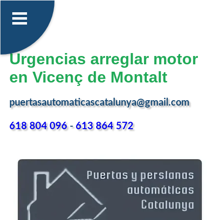
Urgencias arreglar motor
en Vicenç de Montalt
puertasautomaticascatalunya@gmail.com
618 804 096
-
613 864 572