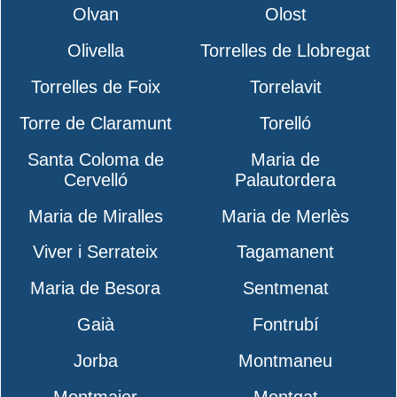
Olvan
Olost
Olivella
Torrelles de Llobregat
Torrelles de Foix
Torrelavit
Torre de Claramunt
Torelló
Santa Coloma de
Maria de
Cervelló
Palautordera
Maria de Miralles
Maria de Merlès
Viver i Serrateix
Tagamanent
Maria de Besora
Sentmenat
Gaià
Fontrubí
Jorba
Montmaneu
Montmajor
Montgat