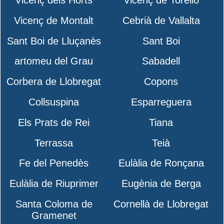
Vicenç de Montalt
Cebrià de Vallalta
Sant Boi de Lluçanès
Sant Boi
artomeu del Grau
Sabadell
Corbera de Llobregat
Copons
Collsuspina
Esparreguera
Els Prats de Rei
Tiana
Terrassa
Teià
Fe del Penedès
Eulàlia de Ronçana
Eulàlia de Riuprimer
Eugènia de Berga
Santa Coloma de
Cornellà de Llobregat
Gramenet