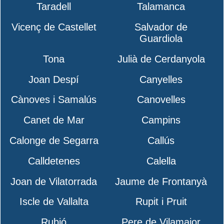
Taradell
Talamanca
Vicenç de Castellet
Salvador de
Guardiola
Tona
Julià de Cerdanyola
Joan Despí
Canyelles
Cànoves i Samalús
Canovelles
Canet de Mar
Campins
Calonge de Segarra
Callús
Calldetenes
Calella
Joan de Vilatorrada
Jaume de Frontanyà
Iscle de Vallalta
Rupit i Pruit
Rubió
Pere de Vilamajor