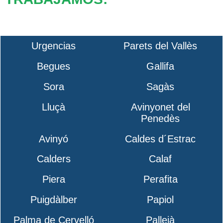
Urgencias
Parets del Vallès
Begues
Gallifa
Sora
Sagàs
Lluçà
Avinyonet del
Penedès
Avinyó
Caldes d´Estrac
Calders
Calaf
Piera
Perafita
Puigdàlber
Papiol
Palma de Cervelló
Pallejà