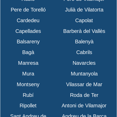
Pere de Torelló
Julià de Vilatorta
Cardedeu
Capolat
Capellades
Barberà del Vallès
Balsareny
Balenyà
Bagà
Cabrils
Manresa
Navarcles
Mura
Muntanyola
Montseny
Vilassar de Mar
Rubí
Roda de Ter
Ripollet
Antoni de Vilamajor
Sant Andreu de
Andreu de la Barca