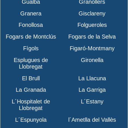
Gualba
Granollers
Granera
Gisclareny
Fonollosa
Folgueroles
Fogars de Montclús
Fogars de la Selva
Fígols
Figaró-Montmany
Esplugues de
Gironella
Llobregat
El Brull
La Llacuna
La Granada
La Garriga
L´Hospitalet de
L´Estany
Llobregat
L´Espunyola
l´Ametlla del Vallès