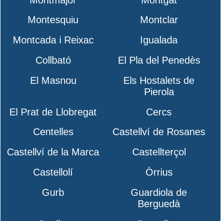
Montesquiu
Montclar
Montcada i Reixac
Igualada
Collbató
El Pla del Penedès
El Masnou
Els Hostalets de
Pierola
El Prat de Llobregat
Cercs
Centelles
Castellví de Rosanes
Castellví de la Marca
Castellterçol
Castellolí
Òrrius
Gurb
Guardiola de
Berguedà