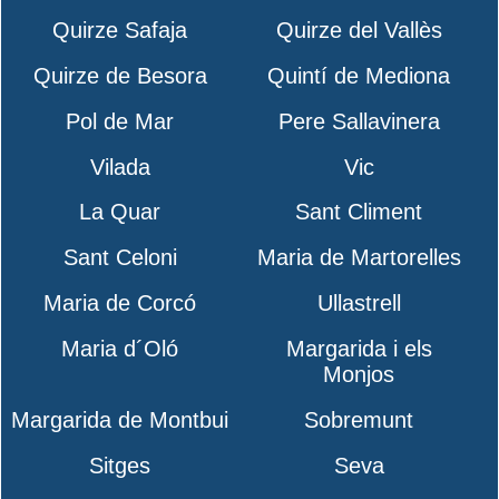
Quirze Safaja
Quirze del Vallès
Quirze de Besora
Quintí de Mediona
Pol de Mar
Pere Sallavinera
Vilada
Vic
La Quar
Sant Climent
Sant Celoni
Maria de Martorelles
Maria de Corcó
Ullastrell
Maria d´Oló
Margarida i els
Monjos
Margarida de Montbui
Sobremunt
Sitges
Seva