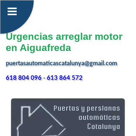
Urgencias arreglar motor
en Aiguafreda
puertasautomaticascatalunya@gmail.com
618 804 096
-
613 864 572