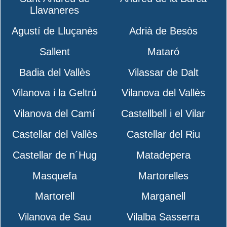
Llavaneres
Agustí de Lluçanès
Adrià de Besòs
Sallent
Mataró
Badia del Vallès
Vilassar de Dalt
Vilanova i la Geltrú
Vilanova del Vallès
Vilanova del Camí
Castellbell i el Vilar
Castellar del Vallès
Castellar del Riu
Castellar de n´Hug
Matadepera
Masquefa
Martorelles
Martorell
Marganell
Vilanova de Sau
Vilalba Sasserra