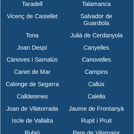
Taradell
Talamanca
Vicenç de Castellet
Salvador de
Guardiola
Tona
Julià de Cerdanyola
Joan Despí
Canyelles
Cànoves i Samalús
Canovelles
Canet de Mar
Campins
Calonge de Segarra
Callús
Calldetenes
Calella
Joan de Vilatorrada
Jaume de Frontanyà
Iscle de Vallalta
Rupit i Pruit
Rubió
Pere de Vilamajor