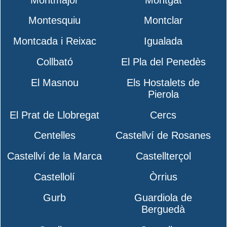
Montesquiu
Montclar
Montcada i Reixac
Igualada
Collbató
El Pla del Penedès
El Masnou
Els Hostalets de
Pierola
El Prat de Llobregat
Cercs
Centelles
Castellví de Rosanes
Castellví de la Marca
Castellterçol
Castellolí
Òrrius
Gurb
Guardiola de
Berguedà