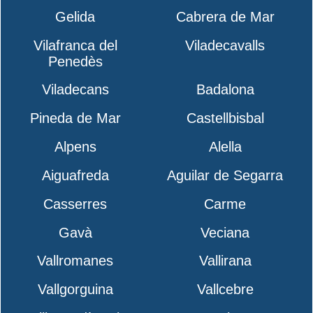
Gelida
Cabrera de Mar
Vilafranca del
Viladecavalls
Penedès
Viladecans
Badalona
Pineda de Mar
Castellbisbal
Alpens
Alella
Aiguafreda
Aguilar de Segarra
Casserres
Carme
Gavà
Veciana
Vallromanes
Vallirana
Vallgorguina
Vallcebre