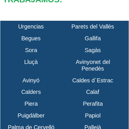
Urgencias
Parets del Vallès
Begues
Gallifa
Sora
Sagàs
Lluçà
Avinyonet del
Penedès
Avinyó
Caldes d´Estrac
Calders
Calaf
Piera
Perafita
Puigdàlber
Papiol
Palma de Cervelló
Pallejà