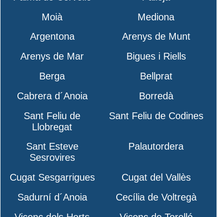
Moià
Mediona
Argentona
Arenys de Munt
Arenys de Mar
Bigues i Riells
Berga
Bellprat
Cabrera d´Anoia
Borredà
Sant Feliu de
Sant Feliu de Codines
Llobregat
Sant Esteve
Palautordera
Sesrovires
Cugat Sesgarrigues
Cugat del Vallès
Sadurní d´Anoia
Cecília de Voltregà
Vicenç dels Horts
Vicenç de Torelló