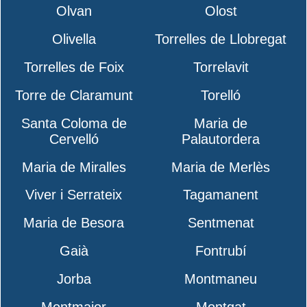
Olvan
Olost
Olivella
Torrelles de Llobregat
Torrelles de Foix
Torrelavit
Torre de Claramunt
Torelló
Santa Coloma de
Maria de
Cervelló
Palautordera
Maria de Miralles
Maria de Merlès
Viver i Serrateix
Tagamanent
Maria de Besora
Sentmenat
Gaià
Fontrubí
Jorba
Montmaneu
Montmajor
Montgat