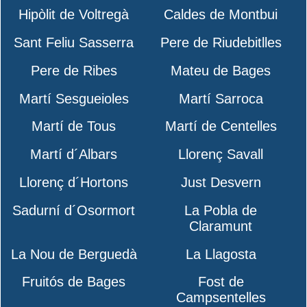
Hipòlit de Voltregà
Caldes de Montbui
Sant Feliu Sasserra
Pere de Riudebitlles
Pere de Ribes
Mateu de Bages
Martí Sesgueioles
Martí Sarroca
Martí de Tous
Martí de Centelles
Martí d´Albars
Llorenç Savall
Llorenç d´Hortons
Just Desvern
Sadurní d´Osormort
La Pobla de
Claramunt
La Nou de Berguedà
La Llagosta
Fruitós de Bages
Fost de
Campsentelles