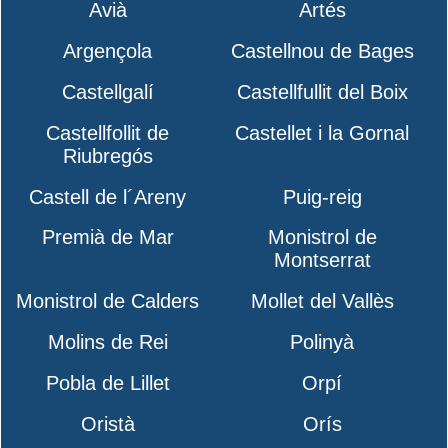
Avià
Artés
Argençola
Castellnou de Bages
Castellgalí
Castellfullit del Boix
Castellfollit de
Castellet i la Gornal
Riubregós
Castell de l´Areny
Puig-reig
Premià de Mar
Monistrol de
Montserrat
Monistrol de Calders
Mollet del Vallès
Molins de Rei
Polinyà
Pobla de Lillet
Orpí
Oristà
Orís