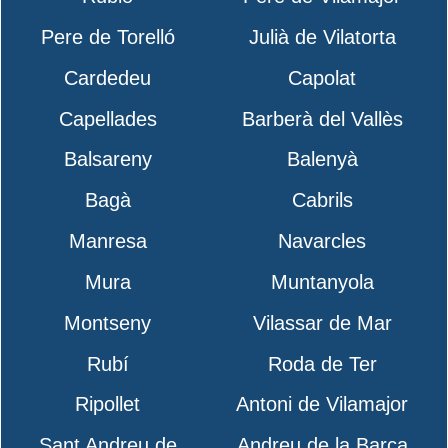
Pere de Torelló
Julià de Vilatorta
Cardedeu
Capolat
Capellades
Barberà del Vallès
Balsareny
Balenyà
Bagà
Cabrils
Manresa
Navarcles
Mura
Muntanyola
Montseny
Vilassar de Mar
Rubí
Roda de Ter
Ripollet
Antoni de Vilamajor
Sant Andreu de
Andreu de la Barca