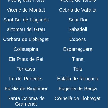
Vicenç de Montalt
Cebrià de Vallalta
Sant Boi de Lluçanès
Sant Boi
artomeu del Grau
Sabadell
Corbera de Llobregat
Copons
Collsuspina
Esparreguera
Els Prats de Rei
Tiana
Terrassa
Teià
Fe del Penedès
Eulàlia de Ronçana
Eulàlia de Riuprimer
Eugènia de Berga
Santa Coloma de
Cornellà de Llobregat
Gramenet