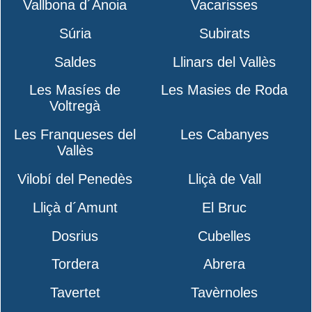
Vallbona d´Anoia
Vacarisses
Súria
Subirats
Saldes
Llinars del Vallès
Les Masíes de
Les Masies de Roda
Voltregà
Les Franqueses del
Les Cabanyes
Vallès
Vilobí del Penedès
Lliçà de Vall
Lliçà d´Amunt
El Bruc
Dosrius
Cubelles
Tordera
Abrera
Tavertet
Tavèrnoles