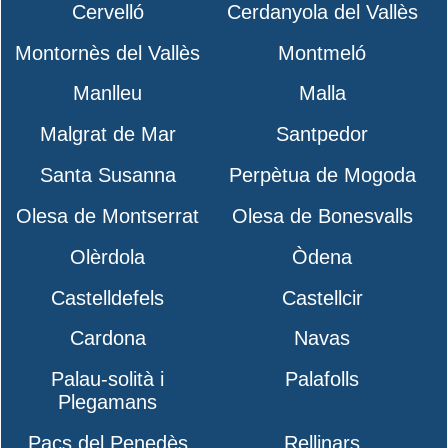
Cervelló
Cerdanyola del Vallès
Montornès del Vallès
Montmeló
Manlleu
Malla
Malgrat de Mar
Santpedor
Santa Susanna
Perpètua de Mogoda
Olesa de Montserrat
Olesa de Bonesvalls
Olèrdola
Òdena
Castelldefels
Castellcir
Cardona
Navas
Palau-solità i
Palafolls
Plegamans
Pacs del Penedès
Rellinars