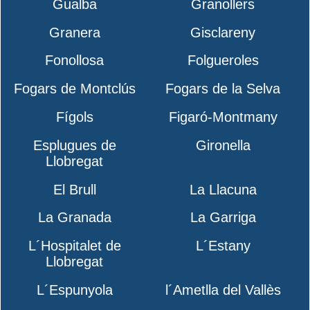
Gualba
Granollers
Granera
Gisclareny
Fonollosa
Folgueroles
Fogars de Montclús
Fogars de la Selva
Fígols
Figaró-Montmany
Esplugues de
Gironella
Llobregat
El Brull
La Llacuna
La Granada
La Garriga
L´Hospitalet de
L´Estany
Llobregat
L´Espunyola
l´Ametlla del Vallès