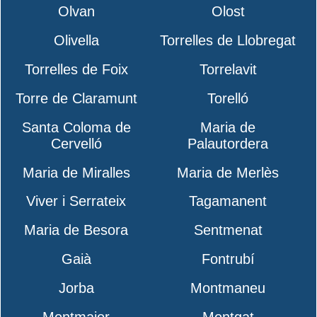
Olvan
Olost
Olivella
Torrelles de Llobregat
Torrelles de Foix
Torrelavit
Torre de Claramunt
Torelló
Santa Coloma de
Maria de
Cervelló
Palautordera
Maria de Miralles
Maria de Merlès
Viver i Serrateix
Tagamanent
Maria de Besora
Sentmenat
Gaià
Fontrubí
Jorba
Montmaneu
Montmajor
Montgat