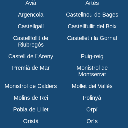
Avià
Artés
Argençola
Castellnou de Bages
Castellgalí
Castellfullit del Boix
Castellfollit de
Castellet i la Gornal
Riubregós
Castell de l´Areny
Puig-reig
Premià de Mar
Monistrol de
Montserrat
Monistrol de Calders
Mollet del Vallès
Molins de Rei
Polinyà
Pobla de Lillet
Orpí
Oristà
Orís