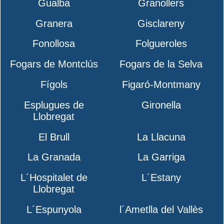
Gualba
Granollers
Granera
Gisclareny
Fonollosa
Folgueroles
Fogars de Montclús
Fogars de la Selva
Fígols
Figaró-Montmany
Esplugues de
Gironella
Llobregat
El Brull
La Llacuna
La Granada
La Garriga
L´Hospitalet de
L´Estany
Llobregat
L´Espunyola
l´Ametlla del Vallès