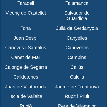
Taradell
Talamanca
Vicenç de Castellet
Salvador de
Guardiola
Tona
Julià de Cerdanyola
Joan Despí
Canyelles
Cànoves i Samalús
Canovelles
Canet de Mar
Campins
Calonge de Segarra
Callús
Calldetenes
Calella
Joan de Vilatorrada
Jaume de Frontanyà
Iscle de Vallalta
Rupit i Pruit
Rubió
Pere de Vilamajor