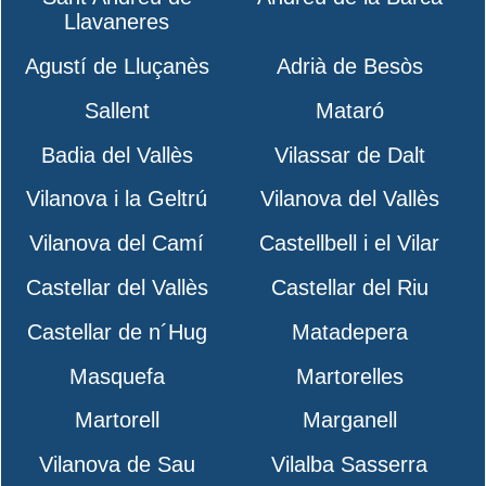
Llavaneres
Agustí de Lluçanès
Adrià de Besòs
Sallent
Mataró
Badia del Vallès
Vilassar de Dalt
Vilanova i la Geltrú
Vilanova del Vallès
Vilanova del Camí
Castellbell i el Vilar
Castellar del Vallès
Castellar del Riu
Castellar de n´Hug
Matadepera
Masquefa
Martorelles
Martorell
Marganell
Vilanova de Sau
Vilalba Sasserra