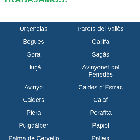
Urgencias
Parets del Vallès
Begues
Gallifa
Sora
Sagàs
Lluçà
Avinyonet del
Penedès
Avinyó
Caldes d´Estrac
Calders
Calaf
Piera
Perafita
Puigdàlber
Papiol
Palma de Cervelló
Pallejà