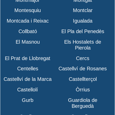
Montesquiu
Montclar
Montcada i Reixac
Igualada
Collbató
El Pla del Penedès
El Masnou
Els Hostalets de
Pierola
El Prat de Llobregat
Cercs
Centelles
Castellví de Rosanes
Castellví de la Marca
Castellterçol
Castellolí
Òrrius
Gurb
Guardiola de
Berguedà