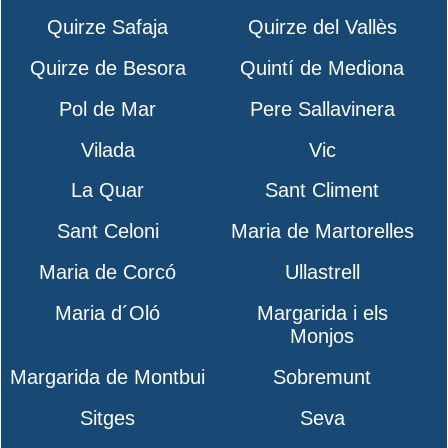
Quirze Safaja
Quirze del Vallès
Quirze de Besora
Quintí de Mediona
Pol de Mar
Pere Sallavinera
Vilada
Vic
La Quar
Sant Climent
Sant Celoni
Maria de Martorelles
Maria de Corcó
Ullastrell
Maria d´Oló
Margarida i els
Monjos
Margarida de Montbui
Sobremunt
Sitges
Seva