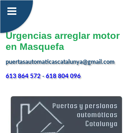
Urgencias arreglar motor
en Masquefa
puertasautomaticascatalunya@gmail.com
613 864 572
-
618 804 096