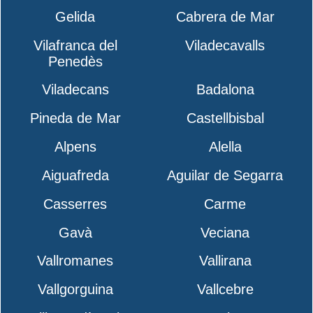
Gelida
Cabrera de Mar
Vilafranca del
Viladecavalls
Penedès
Viladecans
Badalona
Pineda de Mar
Castellbisbal
Alpens
Alella
Aiguafreda
Aguilar de Segarra
Casserres
Carme
Gavà
Veciana
Vallromanes
Vallirana
Vallgorguina
Vallcebre