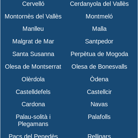
Cervelló
Cerdanyola del Vallès
Montornès del Vallès
Montmeló
Manlleu
Malla
Malgrat de Mar
Santpedor
Santa Susanna
Perpètua de Mogoda
Olesa de Montserrat
Olesa de Bonesvalls
Olèrdola
Òdena
Castelldefels
Castellcir
Cardona
Navas
Palau-solità i
Palafolls
Plegamans
Pacs del Penedès
Rellinars