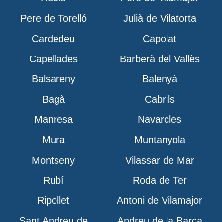
Pere de Torelló
Julià de Vilatorta
Cardedeu
Capolat
Capellades
Barberà del Vallès
Balsareny
Balenyà
Bagà
Cabrils
Manresa
Navarcles
Mura
Muntanyola
Montseny
Vilassar de Mar
Rubí
Roda de Ter
Ripollet
Antoni de Vilamajor
Sant Andreu de
Andreu de la Barca