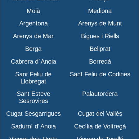
Moià
Mediona
Argentona
Arenys de Munt
Arenys de Mar
Bigues i Riells
Berga
Bellprat
Cabrera d´Anoia
Borredà
Sant Feliu de
Sant Feliu de Codines
Llobregat
Sant Esteve
Palautordera
Sesrovires
Cugat Sesgarrigues
Cugat del Vallès
Sadurní d´Anoia
Cecília de Voltregà
Vicenç dels Horts
Vicenç de Torelló