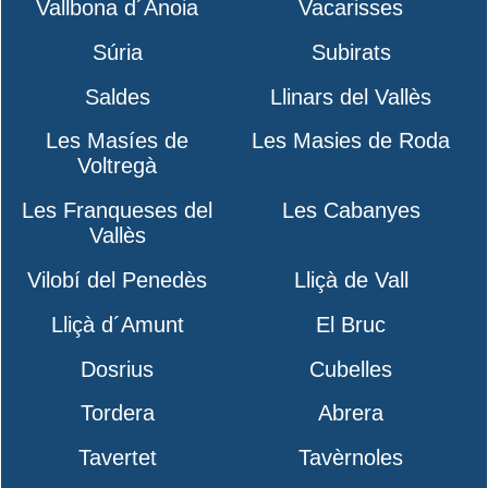
Vallbona d´Anoia
Vacarisses
Súria
Subirats
Saldes
Llinars del Vallès
Les Masíes de
Les Masies de Roda
Voltregà
Les Franqueses del
Les Cabanyes
Vallès
Vilobí del Penedès
Lliçà de Vall
Lliçà d´Amunt
El Bruc
Dosrius
Cubelles
Tordera
Abrera
Tavertet
Tavèrnoles