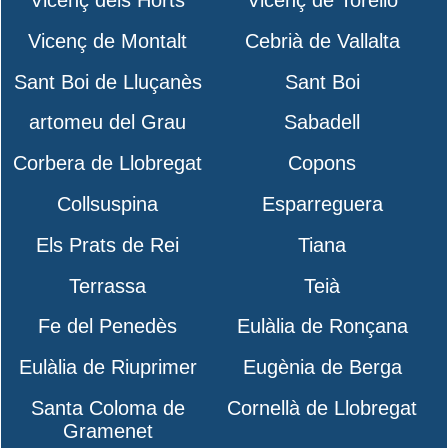
Vicenç de Montalt
Cebrià de Vallalta
Sant Boi de Lluçanès
Sant Boi
artomeu del Grau
Sabadell
Corbera de Llobregat
Copons
Collsuspina
Esparreguera
Els Prats de Rei
Tiana
Terrassa
Teià
Fe del Penedès
Eulàlia de Ronçana
Eulàlia de Riuprimer
Eugènia de Berga
Santa Coloma de
Cornellà de Llobregat
Gramenet