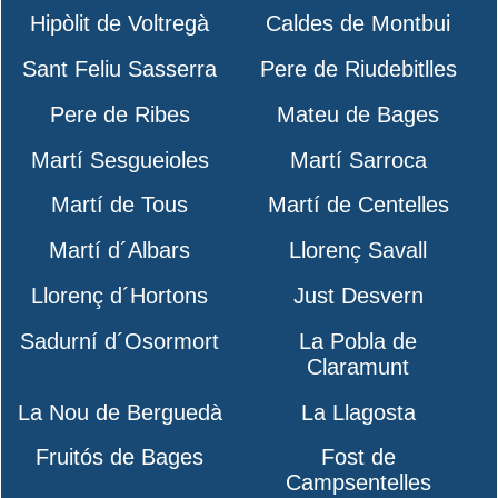
Hipòlit de Voltregà
Caldes de Montbui
Sant Feliu Sasserra
Pere de Riudebitlles
Pere de Ribes
Mateu de Bages
Martí Sesgueioles
Martí Sarroca
Martí de Tous
Martí de Centelles
Martí d´Albars
Llorenç Savall
Llorenç d´Hortons
Just Desvern
Sadurní d´Osormort
La Pobla de
Claramunt
La Nou de Berguedà
La Llagosta
Fruitós de Bages
Fost de
Campsentelles