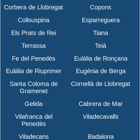
Corbera de Llobregat
Copons
Collsuspina
Esparreguera
Els Prats de Rei
Tiana
Terrassa
Teià
Fe del Penedès
Eulàlia de Ronçana
Eulàlia de Riuprimer
Eugènia de Berga
Santa Coloma de
Cornellà de Llobregat
Gramenet
Gelida
Cabrera de Mar
Vilafranca del
Viladecavalls
Penedès
Viladecans
Badalona