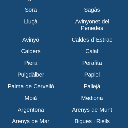
Sora
Sagàs
Lluçà
Avinyonet del
Penedès
Avinyó
Caldes d´Estrac
Calders
Calaf
Piera
Perafita
Puigdàlber
Papiol
Palma de Cervelló
Pallejà
Moià
Mediona
Argentona
Arenys de Munt
Arenys de Mar
Bigues i Riells