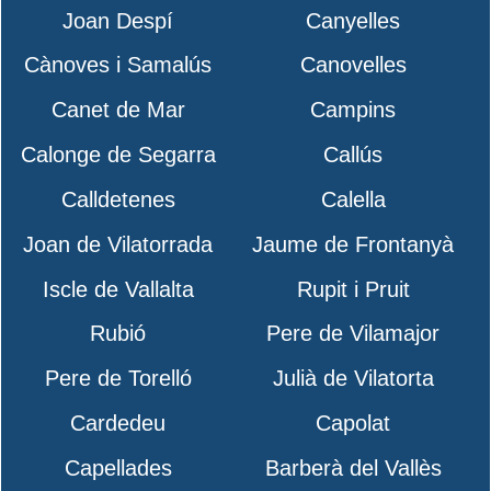
Joan Despí
Canyelles
Cànoves i Samalús
Canovelles
Canet de Mar
Campins
Calonge de Segarra
Callús
Calldetenes
Calella
Joan de Vilatorrada
Jaume de Frontanyà
Iscle de Vallalta
Rupit i Pruit
Rubió
Pere de Vilamajor
Pere de Torelló
Julià de Vilatorta
Cardedeu
Capolat
Capellades
Barberà del Vallès