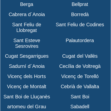
Berga
Bellprat
Cabrera d´Anoia
Borredà
Sant Feliu de
Sant Feliu de Codines
Llobregat
Sant Esteve
Palautordera
Sesrovires
Cugat Sesgarrigues
Cugat del Vallès
Sadurní d´Anoia
Cecília de Voltregà
Vicenç dels Horts
Vicenç de Torelló
Vicenç de Montalt
Cebrià de Vallalta
Sant Boi de Lluçanès
Sant Boi
artomeu del Grau
Sabadell