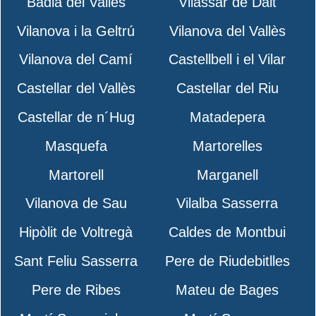
Badia del Vallès
Vilassar de Dalt
Vilanova i la Geltrú
Vilanova del Vallès
Vilanova del Camí
Castellbell i el Vilar
Castellar del Vallès
Castellar del Riu
Castellar de n´Hug
Matadepera
Masquefa
Martorelles
Martorell
Marganell
Vilanova de Sau
Vilalba Sasserra
Hipòlit de Voltregà
Caldes de Montbui
Sant Feliu Sasserra
Pere de Riudebitlles
Pere de Ribes
Mateu de Bages