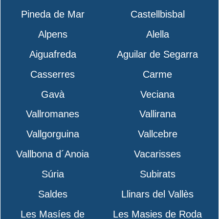
Pineda de Mar
Castellbisbal
Alpens
Alella
Aiguafreda
Aguilar de Segarra
Casserres
Carme
Gavà
Veciana
Vallromanes
Vallirana
Vallgorguina
Vallcebre
Vallbona d´Anoia
Vacarisses
Súria
Subirats
Saldes
Llinars del Vallès
Les Masíes de
Les Masies de Roda