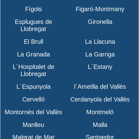
Fígols
Figaró-Montmany
Esplugues de
Gironella
Llobregat
El Brull
La Llacuna
La Granada
La Garriga
L´Hospitalet de
L´Estany
Llobregat
L´Espunyola
l´Ametlla del Vallès
Cervelló
Cerdanyola del Vallès
Montornès del Vallès
Montmeló
Manlleu
Malla
Malgrat de Mar
Santpedor