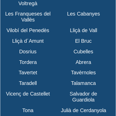
Voltregà
Les Franqueses del
Les Cabanyes
Vallès
Vilobí del Penedès
Lliçà de Vall
Lliçà d´Amunt
El Bruc
Dosrius
Cubelles
Tordera
Abrera
Tavertet
Tavèrnoles
Taradell
Talamanca
Vicenç de Castellet
Salvador de
Guardiola
Tona
Julià de Cerdanyola