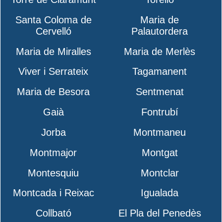
Santa Coloma de
Maria de
Cervelló
Palautordera
Maria de Miralles
Maria de Merlès
Viver i Serrateix
Tagamanent
Maria de Besora
Sentmenat
Gaià
Fontrubí
Jorba
Montmaneu
Montmajor
Montgat
Montesquiu
Montclar
Montcada i Reixac
Igualada
Collbató
El Pla del Penedès