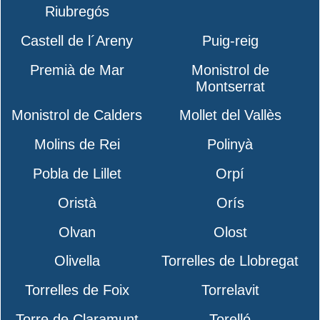
Riubregós
Castell de l´Areny
Puig-reig
Premià de Mar
Monistrol de
Montserrat
Monistrol de Calders
Mollet del Vallès
Molins de Rei
Polinyà
Pobla de Lillet
Orpí
Oristà
Orís
Olvan
Olost
Olivella
Torrelles de Llobregat
Torrelles de Foix
Torrelavit
Torre de Claramunt
Torelló