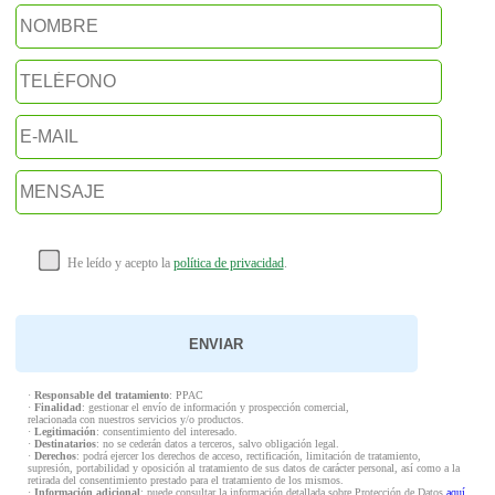
He leído y acepto la
política de privacidad
.
·
Responsable del tratamiento
: PPAC
·
Finalidad
: gestionar el envío de información y prospección comercial,
relacionada con nuestros servicios y/o productos.
·
Legitimación
: consentimiento del interesado.
·
Destinatarios
: no se cederán datos a terceros, salvo obligación legal.
·
Derechos
: podrá ejercer los derechos de acceso, rectificación, limitación de tratamiento,
supresión, portabilidad y oposición al tratamiento de sus datos de carácter personal, así como a la
retirada del consentimiento prestado para el tratamiento de los mismos.
·
Información adicional
: puede consultar la información detallada sobre Protección de Datos
aquí
.