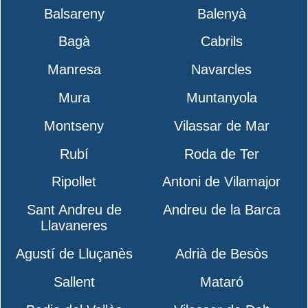
Balsareny
Balenyà
Bagà
Cabrils
Manresa
Navarcles
Mura
Muntanyola
Montseny
Vilassar de Mar
Rubí
Roda de Ter
Ripollet
Antoni de Vilamajor
Sant Andreu de
Andreu de la Barca
Llavaneres
Agustí de Lluçanès
Adrià de Besòs
Sallent
Mataró