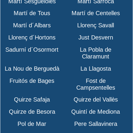
Martí Sesgueioles
Martí Sarroca
Martí de Tous
Martí de Centelles
Martí d´Albars
Llorenç Savall
Llorenç d´Hortons
Just Desvern
Sadurní d´Osormort
La Pobla de
Claramunt
La Nou de Berguedà
La Llagosta
Fruitós de Bages
Fost de
Campsentelles
Quirze Safaja
Quirze del Vallès
Quirze de Besora
Quintí de Mediona
Pol de Mar
Pere Sallavinera