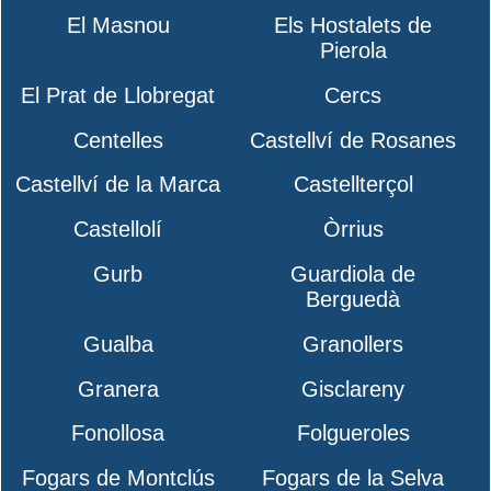
El Masnou
Els Hostalets de
Pierola
El Prat de Llobregat
Cercs
Centelles
Castellví de Rosanes
Castellví de la Marca
Castellterçol
Castellolí
Òrrius
Gurb
Guardiola de
Berguedà
Gualba
Granollers
Granera
Gisclareny
Fonollosa
Folgueroles
Fogars de Montclús
Fogars de la Selva