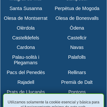
Santa Susanna
Perpètua de Mogoda
Olesa de Montserrat
Olesa de Bonesvalls
Olèrdola
Òdena
Castelldefels
Castellcir
Cardona
Navas
Palau-solità i
Palafolls
Plegamans
Pacs del Penedès
Rellinars
Rajadell
Premià de Dalt
Prats de Lluçanès
Pontons
Pont de Vilomara i
Pujalt
Utilizamos solamente la cookie esencial y básica para