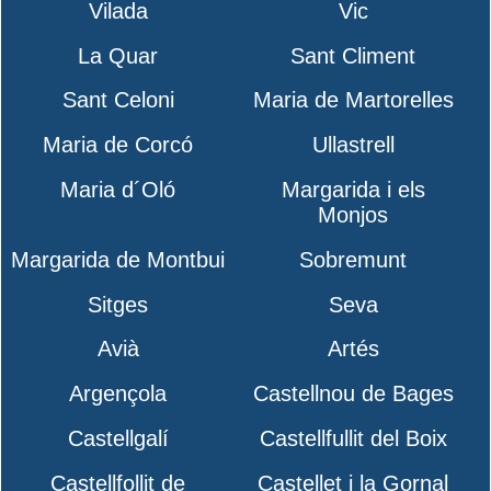
Vilada
Vic
La Quar
Sant Climent
Sant Celoni
Maria de Martorelles
Maria de Corcó
Ullastrell
Maria d´Oló
Margarida i els
Monjos
Margarida de Montbui
Sobremunt
Sitges
Seva
Avià
Artés
Argençola
Castellnou de Bages
Castellgalí
Castellfullit del Boix
Castellfollit de
Castellet i la Gornal