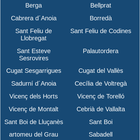
Berga
Bellprat
Cabrera d´Anoia
Borredà
Sant Feliu de
Sant Feliu de Codines
Llobregat
Sant Esteve
Palautordera
Sesrovires
Cugat Sesgarrigues
Cugat del Vallès
Sadurní d´Anoia
Cecília de Voltregà
Vicenç dels Horts
Vicenç de Torelló
Vicenç de Montalt
Cebrià de Vallalta
Sant Boi de Lluçanès
Sant Boi
artomeu del Grau
Sabadell