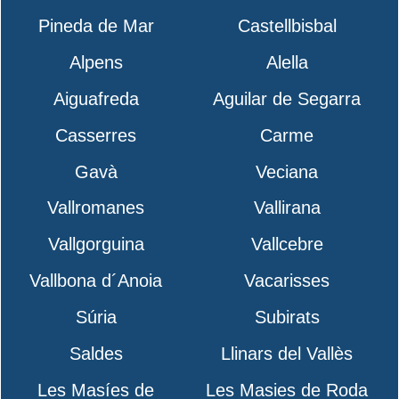
Pineda de Mar
Castellbisbal
Alpens
Alella
Aiguafreda
Aguilar de Segarra
Casserres
Carme
Gavà
Veciana
Vallromanes
Vallirana
Vallgorguina
Vallcebre
Vallbona d´Anoia
Vacarisses
Súria
Subirats
Saldes
Llinars del Vallès
Les Masíes de
Les Masies de Roda