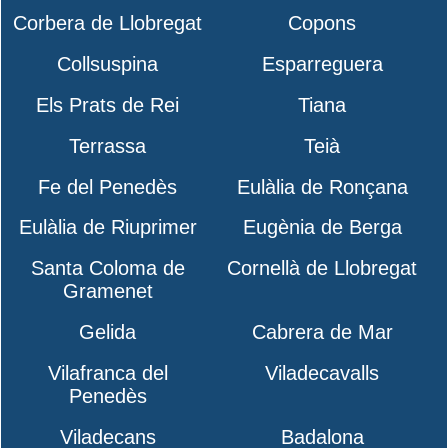
Corbera de Llobregat
Copons
Collsuspina
Esparreguera
Els Prats de Rei
Tiana
Terrassa
Teià
Fe del Penedès
Eulàlia de Ronçana
Eulàlia de Riuprimer
Eugènia de Berga
Santa Coloma de
Cornellà de Llobregat
Gramenet
Gelida
Cabrera de Mar
Vilafranca del
Viladecavalls
Penedès
Viladecans
Badalona