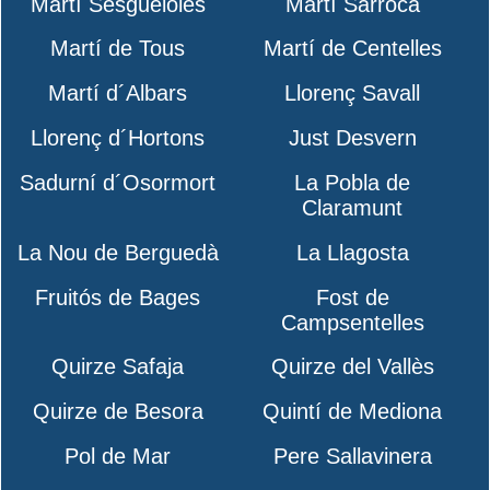
Martí Sesgueioles
Martí Sarroca
Martí de Tous
Martí de Centelles
Martí d´Albars
Llorenç Savall
Llorenç d´Hortons
Just Desvern
Sadurní d´Osormort
La Pobla de
Claramunt
La Nou de Berguedà
La Llagosta
Fruitós de Bages
Fost de
Campsentelles
Quirze Safaja
Quirze del Vallès
Quirze de Besora
Quintí de Mediona
Pol de Mar
Pere Sallavinera