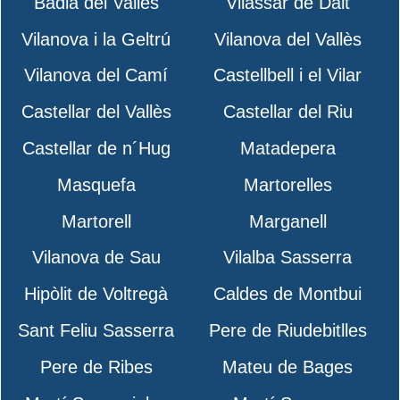
Badia del Vallès
Vilassar de Dalt
Vilanova i la Geltrú
Vilanova del Vallès
Vilanova del Camí
Castellbell i el Vilar
Castellar del Vallès
Castellar del Riu
Castellar de n´Hug
Matadepera
Masquefa
Martorelles
Martorell
Marganell
Vilanova de Sau
Vilalba Sasserra
Hipòlit de Voltregà
Caldes de Montbui
Sant Feliu Sasserra
Pere de Riudebitlles
Pere de Ribes
Mateu de Bages