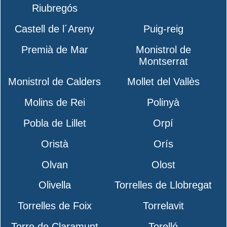
Riubregós
Castell de l´Areny
Puig-reig
Premià de Mar
Monistrol de
Montserrat
Monistrol de Calders
Mollet del Vallès
Molins de Rei
Polinyà
Pobla de Lillet
Orpí
Oristà
Orís
Olvan
Olost
Olivella
Torrelles de Llobregat
Torrelles de Foix
Torrelavit
Torre de Claramunt
Torelló