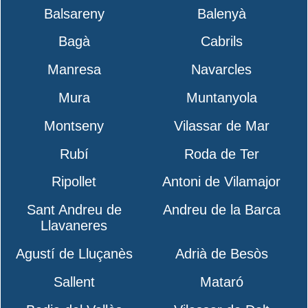
Balsareny
Balenyà
Bagà
Cabrils
Manresa
Navarcles
Mura
Muntanyola
Montseny
Vilassar de Mar
Rubí
Roda de Ter
Ripollet
Antoni de Vilamajor
Sant Andreu de
Andreu de la Barca
Llavaneres
Agustí de Lluçanès
Adrià de Besòs
Sallent
Mataró