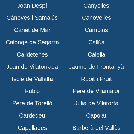
Joan Despí
Canyelles
Cànoves i Samalús
Canovelles
Canet de Mar
Campins
Calonge de Segarra
Callús
Calldetenes
Calella
Joan de Vilatorrada
Jaume de Frontanyà
Iscle de Vallalta
Rupit i Pruit
Rubió
Pere de Vilamajor
Pere de Torelló
Julià de Vilatorta
Cardedeu
Capolat
Capellades
Barberà del Vallès