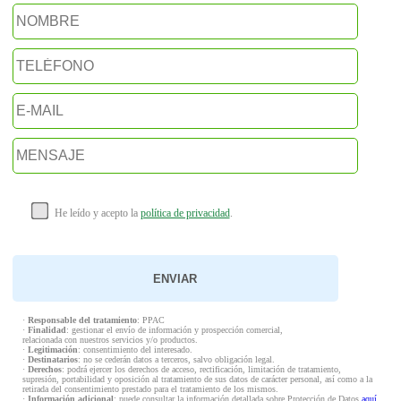
He leído y acepto la
política de privacidad
.
·
Responsable del tratamiento
: PPAC
·
Finalidad
: gestionar el envío de información y prospección comercial,
relacionada con nuestros servicios y/o productos.
·
Legitimación
: consentimiento del interesado.
·
Destinatarios
: no se cederán datos a terceros, salvo obligación legal.
·
Derechos
: podrá ejercer los derechos de acceso, rectificación, limitación de tratamiento,
supresión, portabilidad y oposición al tratamiento de sus datos de carácter personal, así como a la
retirada del consentimiento prestado para el tratamiento de los mismos.
·
Información adicional
: puede consultar la información detallada sobre Protección de Datos
aquí
.