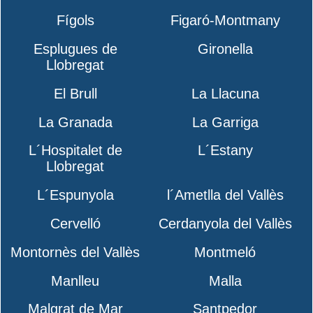
Fígols
Figaró-Montmany
Esplugues de
Gironella
Llobregat
El Brull
La Llacuna
La Granada
La Garriga
L´Hospitalet de
L´Estany
Llobregat
L´Espunyola
l´Ametlla del Vallès
Cervelló
Cerdanyola del Vallès
Montornès del Vallès
Montmeló
Manlleu
Malla
Malgrat de Mar
Santpedor