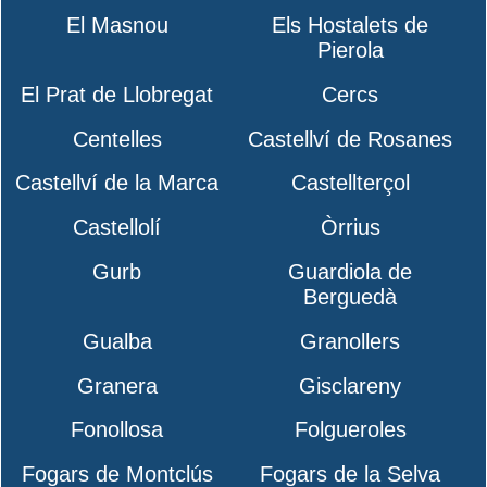
El Masnou
Els Hostalets de
Pierola
El Prat de Llobregat
Cercs
Centelles
Castellví de Rosanes
Castellví de la Marca
Castellterçol
Castellolí
Òrrius
Gurb
Guardiola de
Berguedà
Gualba
Granollers
Granera
Gisclareny
Fonollosa
Folgueroles
Fogars de Montclús
Fogars de la Selva