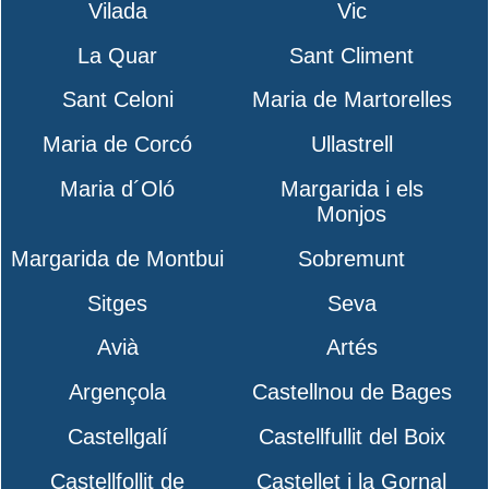
Vilada
Vic
La Quar
Sant Climent
Sant Celoni
Maria de Martorelles
Maria de Corcó
Ullastrell
Maria d´Oló
Margarida i els
Monjos
Margarida de Montbui
Sobremunt
Sitges
Seva
Avià
Artés
Argençola
Castellnou de Bages
Castellgalí
Castellfullit del Boix
Castellfollit de
Castellet i la Gornal