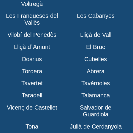
Voltregà
Les Franqueses del
Les Cabanyes
Vallès
Vilobí del Penedès
Lliçà de Vall
Lliçà d´Amunt
El Bruc
Dosrius
Cubelles
Tordera
Abrera
Tavertet
Tavèrnoles
Taradell
Talamanca
Vicenç de Castellet
Salvador de
Guardiola
Tona
Julià de Cerdanyola