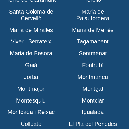
Santa Coloma de
Maria de
Cervelló
Palautordera
Maria de Miralles
Maria de Merlès
Viver i Serrateix
Tagamanent
Maria de Besora
Sentmenat
Gaià
Fontrubí
Jorba
Montmaneu
Montmajor
Montgat
Montesquiu
Montclar
Montcada i Reixac
Igualada
Collbató
El Pla del Penedès