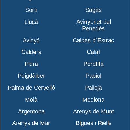
Sora
Sagàs
Lluçà
Avinyonet del
Penedès
Avinyó
Caldes d´Estrac
Calders
Calaf
Piera
Perafita
Puigdàlber
Papiol
Palma de Cervelló
Pallejà
Moià
Mediona
Argentona
Arenys de Munt
Arenys de Mar
Bigues i Riells