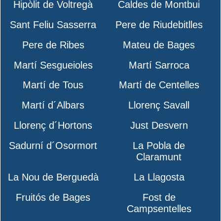
Hipòlit de Voltregà
Caldes de Montbui
Sant Feliu Sasserra
Pere de Riudebitlles
Pere de Ribes
Mateu de Bages
Martí Sesgueioles
Martí Sarroca
Martí de Tous
Martí de Centelles
Martí d´Albars
Llorenç Savall
Llorenç d´Hortons
Just Desvern
Sadurní d´Osormort
La Pobla de
Claramunt
La Nou de Berguedà
La Llagosta
Fruitós de Bages
Fost de
Campsentelles