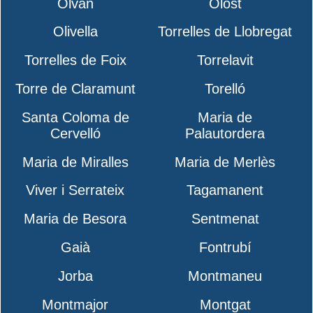
Olvan
Olost
Olivella
Torrelles de Llobregat
Torrelles de Foix
Torrelavit
Torre de Claramunt
Torelló
Santa Coloma de
Maria de
Cervelló
Palautordera
Maria de Miralles
Maria de Merlès
Viver i Serrateix
Tagamanent
Maria de Besora
Sentmenat
Gaià
Fontrubí
Jorba
Montmaneu
Montmajor
Montgat