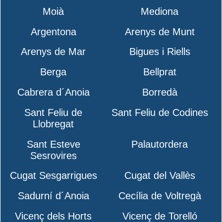
Moià
Mediona
Argentona
Arenys de Munt
Arenys de Mar
Bigues i Riells
Berga
Bellprat
Cabrera d´Anoia
Borredà
Sant Feliu de
Sant Feliu de Codines
Llobregat
Sant Esteve
Palautordera
Sesrovires
Cugat Sesgarrigues
Cugat del Vallès
Sadurní d´Anoia
Cecília de Voltregà
Vicenç dels Horts
Vicenç de Torelló