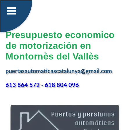
Presupuesto economico
de motorización en
Montornès del Vallès
puertasautomaticascatalunya@gmail.com
613 864 572
-
618 804 096