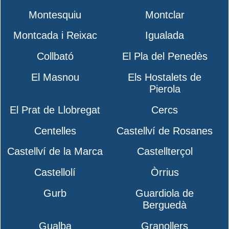
Montesquiu
Montclar
Montcada i Reixac
Igualada
Collbató
El Pla del Penedès
El Masnou
Els Hostalets de
Pierola
El Prat de Llobregat
Cercs
Centelles
Castellví de Rosanes
Castellví de la Marca
Castellterçol
Castellolí
Òrrius
Gurb
Guardiola de
Berguedà
Gualba
Granollers