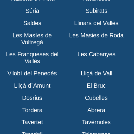
Súria
Subirats
Saldes
Llinars del Vallès
Les Masíes de
Les Masies de Roda
Voltregà
Les Franqueses del
Les Cabanyes
Vallès
Vilobí del Penedès
Lliçà de Vall
Lliçà d´Amunt
El Bruc
Dosrius
Cubelles
Tordera
Abrera
Tavertet
Tavèrnoles