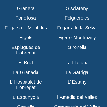
Granera
Gisclareny
Fonollosa
Folgueroles
Fogars de Montclús
Fogars de la Selva
Fígols
Figaró-Montmany
Esplugues de
Gironella
Llobregat
El Brull
La Llacuna
La Granada
La Garriga
L´Hospitalet de
L´Estany
Llobregat
L´Espunyola
l´Ametlla del Vallès
Cervelló
Cerdanyola del Vallès