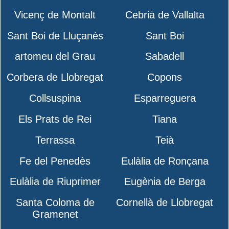
Vicenç de Montalt
Cebrià de Vallalta
Sant Boi de Lluçanès
Sant Boi
artomeu del Grau
Sabadell
Corbera de Llobregat
Copons
Collsuspina
Esparreguera
Els Prats de Rei
Tiana
Terrassa
Teià
Fe del Penedès
Eulàlia de Ronçana
Eulàlia de Riuprimer
Eugènia de Berga
Santa Coloma de
Cornellà de Llobregat
Gramenet