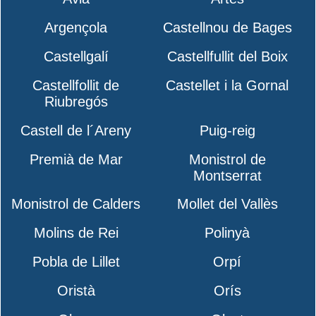
Argençola
Castellnou de Bages
Castellgalí
Castellfullit del Boix
Castellfollit de
Castellet i la Gornal
Riubregós
Castell de l´Areny
Puig-reig
Premià de Mar
Monistrol de
Montserrat
Monistrol de Calders
Mollet del Vallès
Molins de Rei
Polinyà
Pobla de Lillet
Orpí
Oristà
Orís