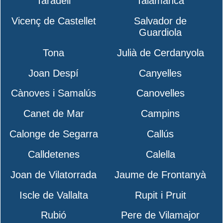
Taradell
Talamanca
Vicenç de Castellet
Salvador de
Guardiola
Tona
Julià de Cerdanyola
Joan Despí
Canyelles
Cànoves i Samalús
Canovelles
Canet de Mar
Campins
Calonge de Segarra
Callús
Calldetenes
Calella
Joan de Vilatorrada
Jaume de Frontanyà
Iscle de Vallalta
Rupit i Pruit
Rubió
Pere de Vilamajor