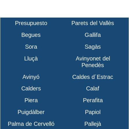
Presupuesto
Parets del Vallès
Begues
Gallifa
Sora
Sagàs
Lluçà
Avinyonet del
Penedès
Avinyó
Caldes d´Estrac
Calders
Calaf
Piera
Perafita
Puigdàlber
Papiol
Palma de Cervelló
Pallejà