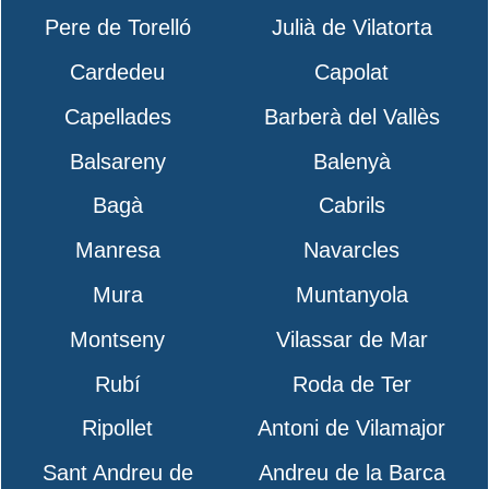
Pere de Torelló
Julià de Vilatorta
Cardedeu
Capolat
Capellades
Barberà del Vallès
Balsareny
Balenyà
Bagà
Cabrils
Manresa
Navarcles
Mura
Muntanyola
Montseny
Vilassar de Mar
Rubí
Roda de Ter
Ripollet
Antoni de Vilamajor
Sant Andreu de
Andreu de la Barca