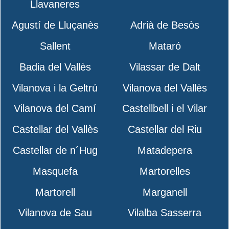
Llavaneres
Agustí de Lluçanès
Adrià de Besòs
Sallent
Mataró
Badia del Vallès
Vilassar de Dalt
Vilanova i la Geltrú
Vilanova del Vallès
Vilanova del Camí
Castellbell i el Vilar
Castellar del Vallès
Castellar del Riu
Castellar de n´Hug
Matadepera
Masquefa
Martorelles
Martorell
Marganell
Vilanova de Sau
Vilalba Sasserra