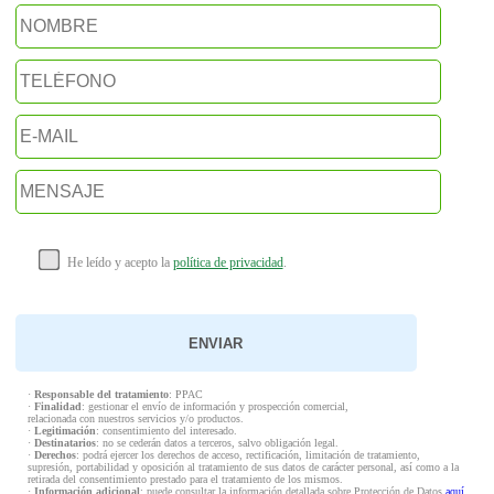
He leído y acepto la
política de privacidad
.
·
Responsable del tratamiento
: PPAC
·
Finalidad
: gestionar el envío de información y prospección comercial,
relacionada con nuestros servicios y/o productos.
·
Legitimación
: consentimiento del interesado.
·
Destinatarios
: no se cederán datos a terceros, salvo obligación legal.
·
Derechos
: podrá ejercer los derechos de acceso, rectificación, limitación de tratamiento,
supresión, portabilidad y oposición al tratamiento de sus datos de carácter personal, así como a la
retirada del consentimiento prestado para el tratamiento de los mismos.
·
Información adicional
: puede consultar la información detallada sobre Protección de Datos
aquí
.