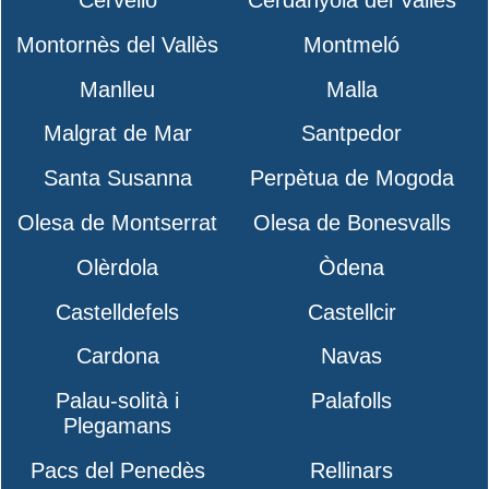
Montornès del Vallès
Montmeló
Manlleu
Malla
Malgrat de Mar
Santpedor
Santa Susanna
Perpètua de Mogoda
Olesa de Montserrat
Olesa de Bonesvalls
Olèrdola
Òdena
Castelldefels
Castellcir
Cardona
Navas
Palau-solità i
Palafolls
Plegamans
Pacs del Penedès
Rellinars