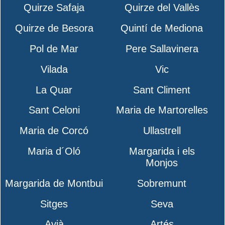
Quirze Safaja
Quirze del Vallès
Quirze de Besora
Quintí de Mediona
Pol de Mar
Pere Sallavinera
Vilada
Vic
La Quar
Sant Climent
Sant Celoni
Maria de Martorelles
Maria de Corcó
Ullastrell
Maria d´Oló
Margarida i els
Monjos
Margarida de Montbui
Sobremunt
Sitges
Seva
Avià
Artés