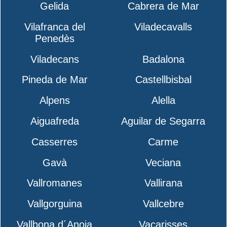
Gelida
Cabrera de Mar
Vilafranca del
Viladecavalls
Penedès
Viladecans
Badalona
Pineda de Mar
Castellbisbal
Alpens
Alella
Aiguafreda
Aguilar de Segarra
Casserres
Carme
Gavà
Veciana
Vallromanes
Vallirana
Vallgorguina
Vallcebre
Vallbona d´Anoia
Vacarisses