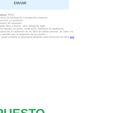
miento
: PPAC
l envío de información y prospección comercial,
servicios y/o productos.
miento del interesado.
derán datos a terceros, salvo obligación legal.
 los derechos de acceso, rectificación, limitación de tratamiento,
 oposición al tratamiento de sus datos de carácter personal, así como a la
to prestado para el tratamiento de los mismos.
: puede consultar la información detallada sobre Protección de Datos
aquí
.