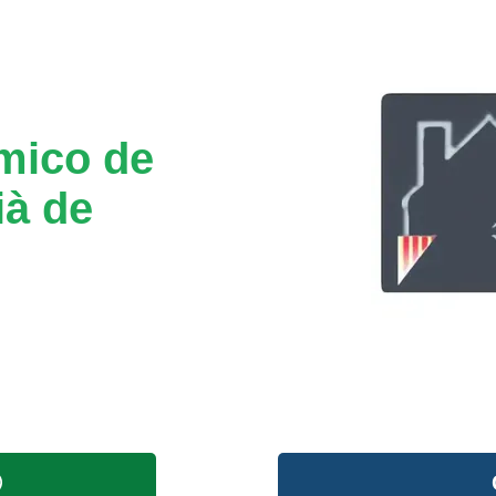
mico de
ià de