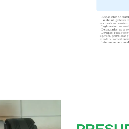
·
Responsable del trata
·
Finalidad
: gestionar e
relacionada con nuestros 
·
Legitimación
: consenti
·
Destinatarios
: no se ce
·
Derechos
: podrá ejercer
supresión, portabilidad y
retirada del consentimien
·
Información adicional