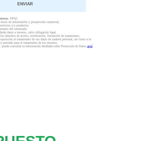
miento
: PPAC
l envío de información y prospección comercial,
servicios y/o productos.
miento del interesado.
derán datos a terceros, salvo obligación legal.
 los derechos de acceso, rectificación, limitación de tratamiento,
 oposición al tratamiento de sus datos de carácter personal, así como a la
to prestado para el tratamiento de los mismos.
: puede consultar la información detallada sobre Protección de Datos
aquí
.