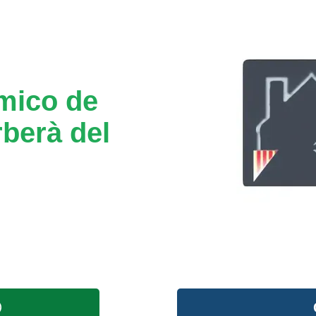
mico de
berà del