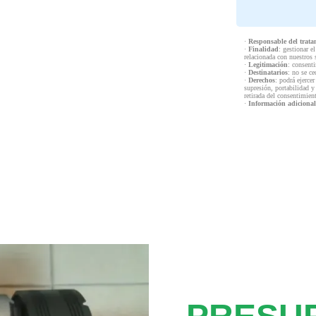
·
Responsable del trata
·
Finalidad
: gestionar e
relacionada con nuestros 
·
Legitimación
: consenti
·
Destinatarios
: no se ce
·
Derechos
: podrá ejercer
supresión, portabilidad y
retirada del consentimien
·
Información adicional