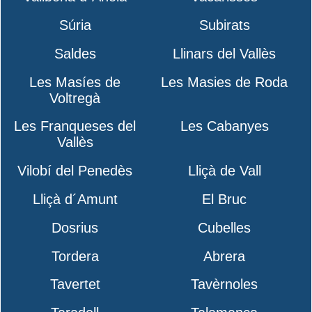
Súria
Subirats
Saldes
Llinars del Vallès
Les Masíes de
Les Masies de Roda
Voltregà
Les Franqueses del
Les Cabanyes
Vallès
Vilobí del Penedès
Lliçà de Vall
Lliçà d´Amunt
El Bruc
Dosrius
Cubelles
Tordera
Abrera
Tavertet
Tavèrnoles