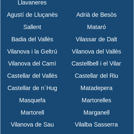
Llavaneres
Agustí de Lluçanès
Adrià de Besòs
Sallent
Mataró
Badia del Vallès
Vilassar de Dalt
Vilanova i la Geltrú
Vilanova del Vallès
Vilanova del Camí
Castellbell i el Vilar
Castellar del Vallès
Castellar del Riu
Castellar de n´Hug
Matadepera
Masquefa
Martorelles
Martorell
Marganell
Vilanova de Sau
Vilalba Sasserra