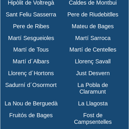
Hipòlit de Voltregà
Caldes de Montbui
Sant Feliu Sasserra
Pere de Riudebitlles
Pere de Ribes
Mateu de Bages
Martí Sesgueioles
Martí Sarroca
Martí de Tous
Martí de Centelles
Martí d´Albars
Llorenç Savall
Llorenç d´Hortons
Just Desvern
Sadurní d´Osormort
La Pobla de
Claramunt
La Nou de Berguedà
La Llagosta
Fruitós de Bages
Fost de
Campsentelles