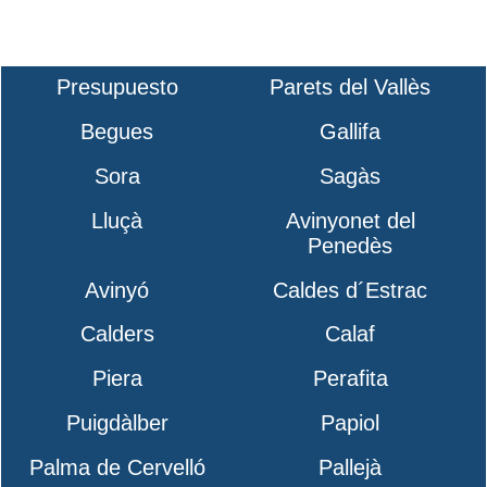
Presupuesto
Parets del Vallès
Begues
Gallifa
Sora
Sagàs
Lluçà
Avinyonet del
Penedès
Avinyó
Caldes d´Estrac
Calders
Calaf
Piera
Perafita
Puigdàlber
Papiol
Palma de Cervelló
Pallejà