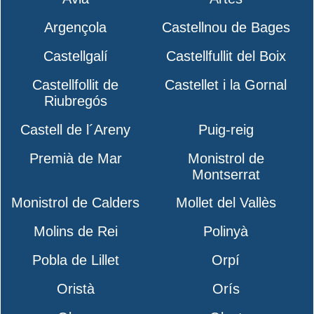
Argençola
Castellnou de Bages
Castellgalí
Castellfullit del Boix
Castellfollit de
Castellet i la Gornal
Riubregós
Castell de l´Areny
Puig-reig
Premià de Mar
Monistrol de
Montserrat
Monistrol de Calders
Mollet del Vallès
Molins de Rei
Polinyà
Pobla de Lillet
Orpí
Oristà
Orís