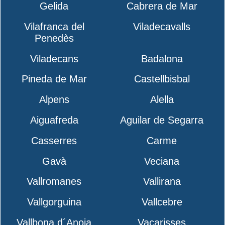
Gelida
Cabrera de Mar
Vilafranca del
Viladecavalls
Penedès
Viladecans
Badalona
Pineda de Mar
Castellbisbal
Alpens
Alella
Aiguafreda
Aguilar de Segarra
Casserres
Carme
Gavà
Veciana
Vallromanes
Vallirana
Vallgorguina
Vallcebre
Vallbona d´Anoia
Vacarisses