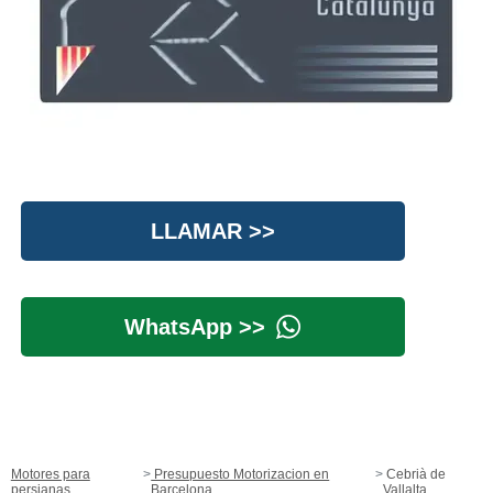
LLAMAR >>
WhatsApp >>
Motores para
Presupuesto Motorizacion en
Cebrià de
persianas
Barcelona
Vallalta