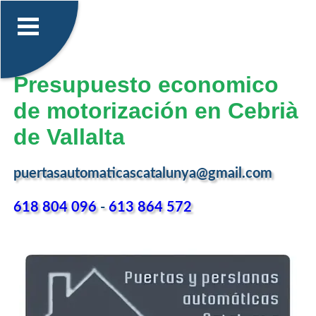
Presupuesto economico
de motorización en Cebrià
de Vallalta
puertasautomaticascatalunya@gmail.com
618 804 096
-
613 864 572