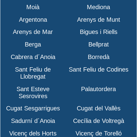
Moià
Mediona
Argentona
Arenys de Munt
Arenys de Mar
Bigues i Riells
Berga
Bellprat
Cabrera d´Anoia
Borredà
Sant Feliu de
Sant Feliu de Codines
Llobregat
Sant Esteve
Palautordera
Sesrovires
Cugat Sesgarrigues
Cugat del Vallès
Sadurní d´Anoia
Cecília de Voltregà
Vicenç dels Horts
Vicenç de Torelló