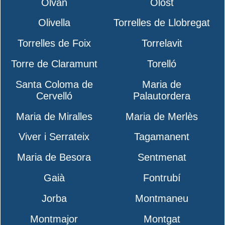
Olvan
Olost
Olivella
Torrelles de Llobregat
Torrelles de Foix
Torrelavit
Torre de Claramunt
Torelló
Santa Coloma de
Maria de
Cervelló
Palautordera
Maria de Miralles
Maria de Merlès
Viver i Serrateix
Tagamanent
Maria de Besora
Sentmenat
Gaià
Fontrubí
Jorba
Montmaneu
Montmajor
Montgat