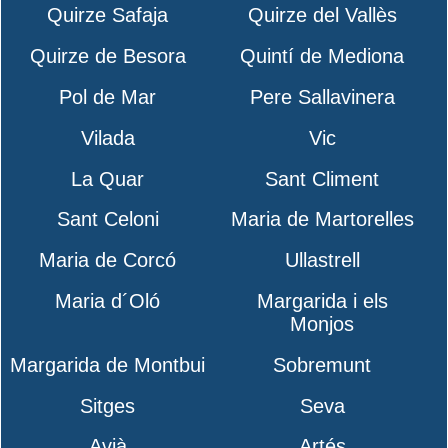
Quirze Safaja
Quirze del Vallès
Quirze de Besora
Quintí de Mediona
Pol de Mar
Pere Sallavinera
Vilada
Vic
La Quar
Sant Climent
Sant Celoni
Maria de Martorelles
Maria de Corcó
Ullastrell
Maria d´Oló
Margarida i els
Monjos
Margarida de Montbui
Sobremunt
Sitges
Seva
Avià
Artés