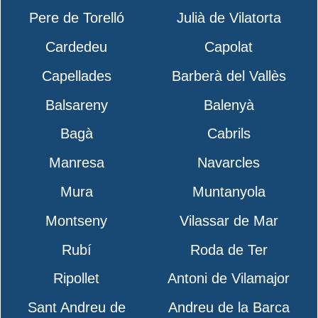
Pere de Torelló
Julià de Vilatorta
Cardedeu
Capolat
Capellades
Barberà del Vallès
Balsareny
Balenyà
Bagà
Cabrils
Manresa
Navarcles
Mura
Muntanyola
Montseny
Vilassar de Mar
Rubí
Roda de Ter
Ripollet
Antoni de Vilamajor
Sant Andreu de
Andreu de la Barca