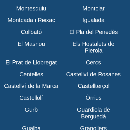
Montesquiu
Montclar
Montcada i Reixac
Igualada
Collbató
El Pla del Penedès
El Masnou
Els Hostalets de
Pierola
El Prat de Llobregat
Cercs
Centelles
Castellví de Rosanes
Castellví de la Marca
Castellterçol
Castellolí
Òrrius
Gurb
Guardiola de
Berguedà
Gualba
Granollers