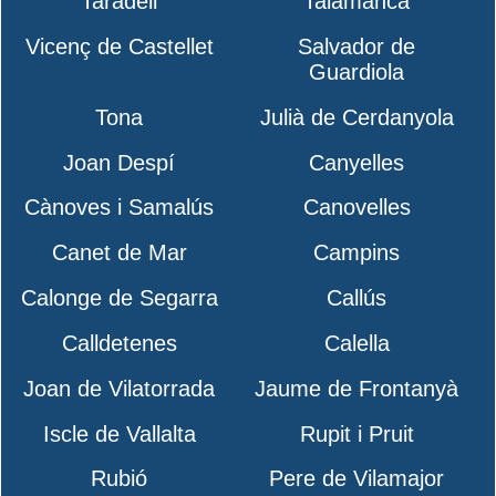
Taradell
Talamanca
Vicenç de Castellet
Salvador de
Guardiola
Tona
Julià de Cerdanyola
Joan Despí
Canyelles
Cànoves i Samalús
Canovelles
Canet de Mar
Campins
Calonge de Segarra
Callús
Calldetenes
Calella
Joan de Vilatorrada
Jaume de Frontanyà
Iscle de Vallalta
Rupit i Pruit
Rubió
Pere de Vilamajor