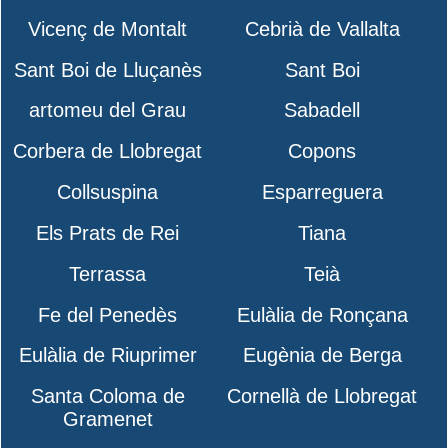
Vicenç de Montalt
Cebrià de Vallalta
Sant Boi de Lluçanès
Sant Boi
artomeu del Grau
Sabadell
Corbera de Llobregat
Copons
Collsuspina
Esparreguera
Els Prats de Rei
Tiana
Terrassa
Teià
Fe del Penedès
Eulàlia de Ronçana
Eulàlia de Riuprimer
Eugènia de Berga
Santa Coloma de
Cornellà de Llobregat
Gramenet