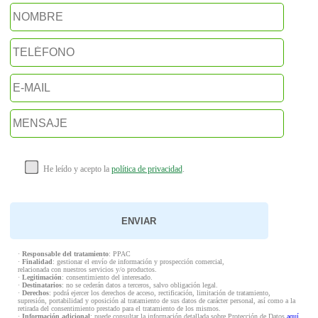
He leído y acepto la
política de privacidad
.
·
Responsable del tratamiento
: PPAC
·
Finalidad
: gestionar el envío de información y prospección comercial,
relacionada con nuestros servicios y/o productos.
·
Legitimación
: consentimiento del interesado.
·
Destinatarios
: no se cederán datos a terceros, salvo obligación legal.
·
Derechos
: podrá ejercer los derechos de acceso, rectificación, limitación de tratamiento,
supresión, portabilidad y oposición al tratamiento de sus datos de carácter personal, así como a la
retirada del consentimiento prestado para el tratamiento de los mismos.
·
Información adicional
: puede consultar la información detallada sobre Protección de Datos
aquí
.