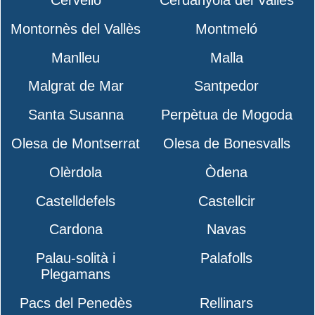
Montornès del Vallès
Montmeló
Manlleu
Malla
Malgrat de Mar
Santpedor
Santa Susanna
Perpètua de Mogoda
Olesa de Montserrat
Olesa de Bonesvalls
Olèrdola
Òdena
Castelldefels
Castellcir
Cardona
Navas
Palau-solità i
Palafolls
Plegamans
Pacs del Penedès
Rellinars