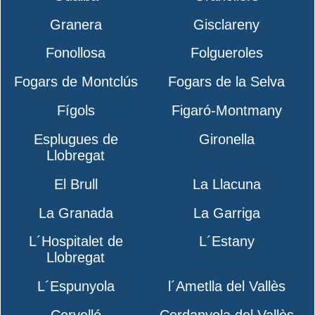
Granera
Gisclareny
Fonollosa
Folgueroles
Fogars de Montclús
Fogars de la Selva
Fígols
Figaró-Montmany
Esplugues de
Gironella
Llobregat
El Brull
La Llacuna
La Granada
La Garriga
L´Hospitalet de
L´Estany
Llobregat
L´Espunyola
l´Ametlla del Vallès
Cervelló
Cerdanyola del Vallès