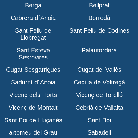
Berga
Bellprat
Cabrera d´Anoia
Borredà
Sant Feliu de
Sant Feliu de Codines
Llobregat
Sant Esteve
Palautordera
Sesrovires
Cugat Sesgarrigues
Cugat del Vallès
Sadurní d´Anoia
Cecília de Voltregà
Vicenç dels Horts
Vicenç de Torelló
Vicenç de Montalt
Cebrià de Vallalta
Sant Boi de Lluçanès
Sant Boi
artomeu del Grau
Sabadell