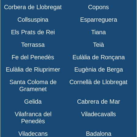
Corbera de Llobregat
Copons
Collsuspina
Esparreguera
Els Prats de Rei
Tiana
Terrassa
Teià
Fe del Penedès
Eulàlia de Ronçana
Eulàlia de Riuprimer
Eugènia de Berga
Santa Coloma de
Cornellà de Llobregat
Gramenet
Gelida
Cabrera de Mar
Vilafranca del
Viladecavalls
Penedès
Viladecans
Badalona