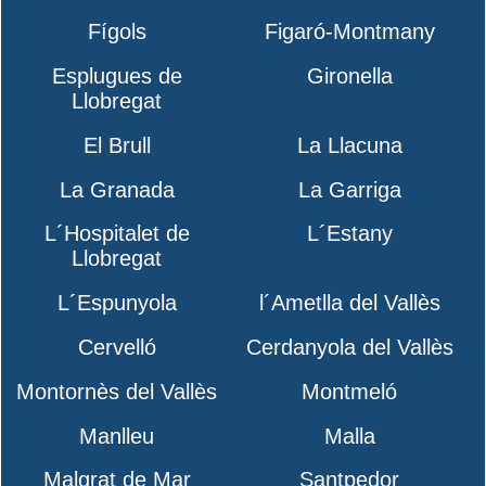
Fígols
Figaró-Montmany
Esplugues de
Gironella
Llobregat
El Brull
La Llacuna
La Granada
La Garriga
L´Hospitalet de
L´Estany
Llobregat
L´Espunyola
l´Ametlla del Vallès
Cervelló
Cerdanyola del Vallès
Montornès del Vallès
Montmeló
Manlleu
Malla
Malgrat de Mar
Santpedor