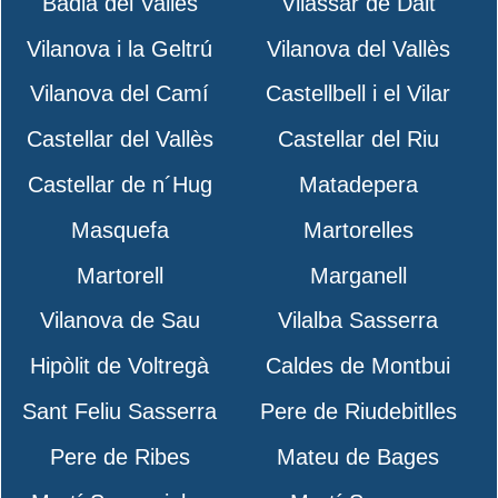
Badia del Vallès
Vilassar de Dalt
Vilanova i la Geltrú
Vilanova del Vallès
Vilanova del Camí
Castellbell i el Vilar
Castellar del Vallès
Castellar del Riu
Castellar de n´Hug
Matadepera
Masquefa
Martorelles
Martorell
Marganell
Vilanova de Sau
Vilalba Sasserra
Hipòlit de Voltregà
Caldes de Montbui
Sant Feliu Sasserra
Pere de Riudebitlles
Pere de Ribes
Mateu de Bages