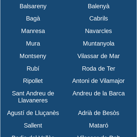
Balsareny
Balenyà
Bagà
Cabrils
Manresa
Navarcles
Mura
Muntanyola
Montseny
Vilassar de Mar
Rubí
Roda de Ter
Ripollet
Antoni de Vilamajor
Sant Andreu de
Andreu de la Barca
Llavaneres
Agustí de Lluçanès
Adrià de Besòs
Sallent
Mataró