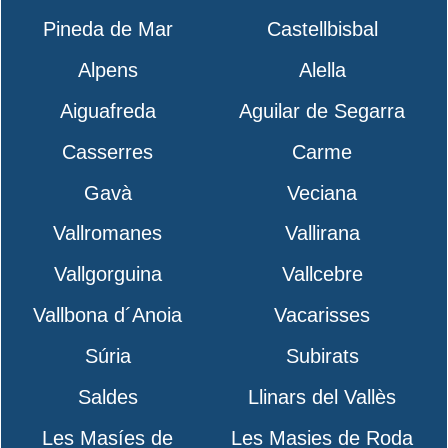
Pineda de Mar
Castellbisbal
Alpens
Alella
Aiguafreda
Aguilar de Segarra
Casserres
Carme
Gavà
Veciana
Vallromanes
Vallirana
Vallgorguina
Vallcebre
Vallbona d´Anoia
Vacarisses
Súria
Subirats
Saldes
Llinars del Vallès
Les Masíes de
Les Masies de Roda