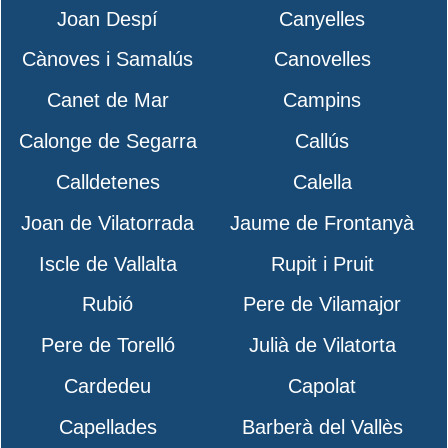
Joan Despí
Canyelles
Cànoves i Samalús
Canovelles
Canet de Mar
Campins
Calonge de Segarra
Callús
Calldetenes
Calella
Joan de Vilatorrada
Jaume de Frontanyà
Iscle de Vallalta
Rupit i Pruit
Rubió
Pere de Vilamajor
Pere de Torelló
Julià de Vilatorta
Cardedeu
Capolat
Capellades
Barberà del Vallès