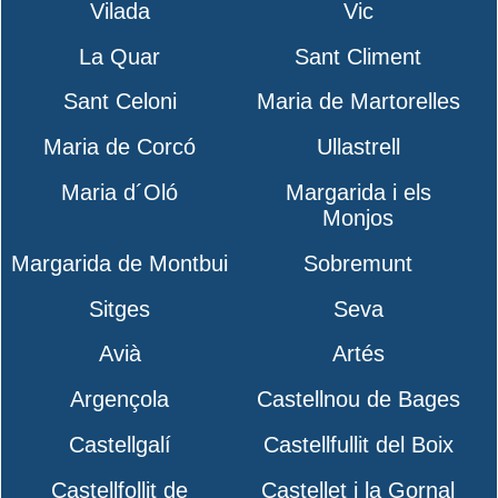
Vilada
Vic
La Quar
Sant Climent
Sant Celoni
Maria de Martorelles
Maria de Corcó
Ullastrell
Maria d´Oló
Margarida i els
Monjos
Margarida de Montbui
Sobremunt
Sitges
Seva
Avià
Artés
Argençola
Castellnou de Bages
Castellgalí
Castellfullit del Boix
Castellfollit de
Castellet i la Gornal