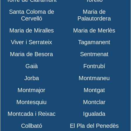
Santa Coloma de
Maria de
Cervelló
Palautordera
Maria de Miralles
Maria de Merlès
Viver i Serrateix
Tagamanent
Maria de Besora
Sentmenat
Gaià
Fontrubí
Jorba
Montmaneu
Montmajor
Montgat
Montesquiu
Montclar
Montcada i Reixac
Igualada
Collbató
El Pla del Penedès