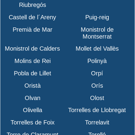
Riubregós
Castell de l´Areny
Puig-reig
Premià de Mar
Monistrol de
Montserrat
Monistrol de Calders
Mollet del Vallès
Molins de Rei
Polinyà
Pobla de Lillet
Orpí
Oristà
Orís
Olvan
Olost
Olivella
Torrelles de Llobregat
Torrelles de Foix
Torrelavit
Torre de Claramunt
Torelló