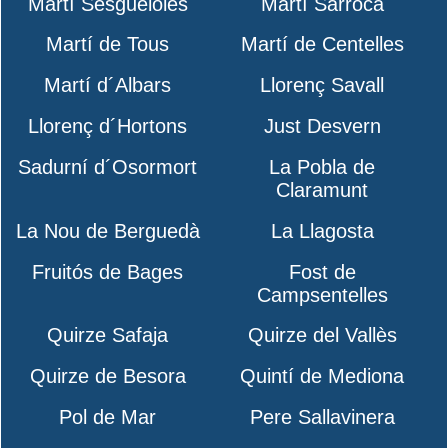
Martí Sesgueioles
Martí Sarroca
Martí de Tous
Martí de Centelles
Martí d´Albars
Llorenç Savall
Llorenç d´Hortons
Just Desvern
Sadurní d´Osormort
La Pobla de
Claramunt
La Nou de Berguedà
La Llagosta
Fruitós de Bages
Fost de
Campsentelles
Quirze Safaja
Quirze del Vallès
Quirze de Besora
Quintí de Mediona
Pol de Mar
Pere Sallavinera