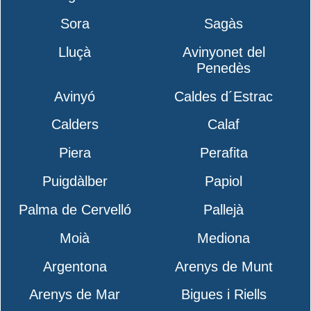
Sora
Sagàs
Lluçà
Avinyonet del
Penedès
Avinyó
Caldes d´Estrac
Calders
Calaf
Piera
Perafita
Puigdàlber
Papiol
Palma de Cervelló
Pallejà
Moià
Mediona
Argentona
Arenys de Munt
Arenys de Mar
Bigues i Riells