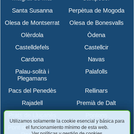
Santa Susanna
Perpètua de Mogoda
Olesa de Montserrat
Olesa de Bonesvalls
Olèrdola
Òdena
Castelldefels
Castellcir
Cardona
Navas
Palau-solità i
Palafolls
Plegamans
Pacs del Penedès
Rellinars
Rajadell
Premià de Dalt
Prats de Lluçanès
Pontons
Utilizamos solamente la cookie esencial y básica para
Pont de Vilomara i
Pujalt
el funcionamiento mínimo de esta web.
Ver políticas y gestión de cookies