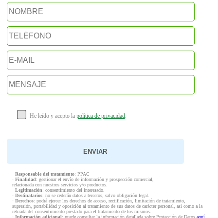
He leído y acepto la
política de privacidad
.
·
Responsable del tratamiento
: PPAC
·
Finalidad
: gestionar el envío de información y prospección comercial,
relacionada con nuestros servicios y/o productos.
·
Legitimación
: consentimiento del interesado.
·
Destinatarios
: no se cederán datos a terceros, salvo obligación legal.
·
Derechos
: podrá ejercer los derechos de acceso, rectificación, limitación de tratamiento,
supresión, portabilidad y oposición al tratamiento de sus datos de carácter personal, así como a la
retirada del consentimiento prestado para el tratamiento de los mismos.
·
Información adicional
: puede consultar la información detallada sobre Protección de Datos
aquí
.