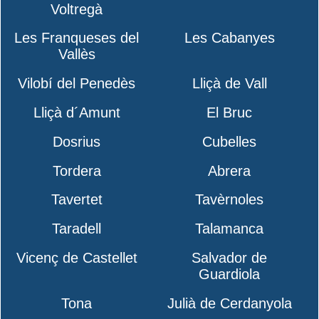
Voltregà
Les Franqueses del
Les Cabanyes
Vallès
Vilobí del Penedès
Lliçà de Vall
Lliçà d´Amunt
El Bruc
Dosrius
Cubelles
Tordera
Abrera
Tavertet
Tavèrnoles
Taradell
Talamanca
Vicenç de Castellet
Salvador de
Guardiola
Tona
Julià de Cerdanyola