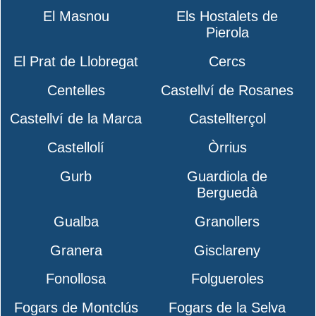
El Masnou
Els Hostalets de
Pierola
El Prat de Llobregat
Cercs
Centelles
Castellví de Rosanes
Castellví de la Marca
Castellterçol
Castellolí
Òrrius
Gurb
Guardiola de
Berguedà
Gualba
Granollers
Granera
Gisclareny
Fonollosa
Folgueroles
Fogars de Montclús
Fogars de la Selva