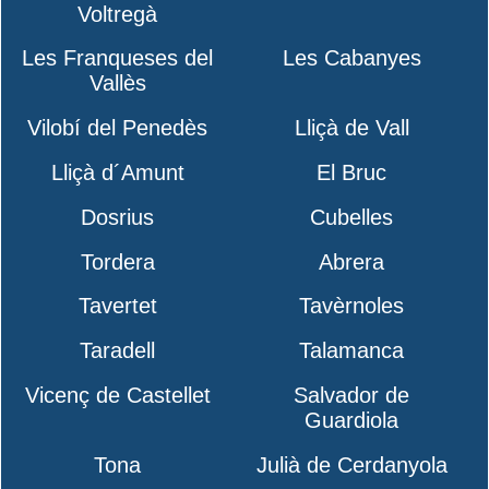
Voltregà
Les Franqueses del
Les Cabanyes
Vallès
Vilobí del Penedès
Lliçà de Vall
Lliçà d´Amunt
El Bruc
Dosrius
Cubelles
Tordera
Abrera
Tavertet
Tavèrnoles
Taradell
Talamanca
Vicenç de Castellet
Salvador de
Guardiola
Tona
Julià de Cerdanyola