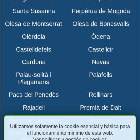
Santa Susanna
Perpètua de Mogoda
Olesa de Montserrat
Olesa de Bonesvalls
Olèrdola
Òdena
Castelldefels
Castellcir
Cardona
Navas
Palau-solità i
Palafolls
Plegamans
Pacs del Penedès
Rellinars
Rajadell
Premià de Dalt
Prats de Lluçanès
Pontons
Utilizamos solamente la cookie esencial y básica para
Pont de Vilomara i
Pujalt
el funcionamiento mínimo de esta web.
Ver políticas y gestión de cookies