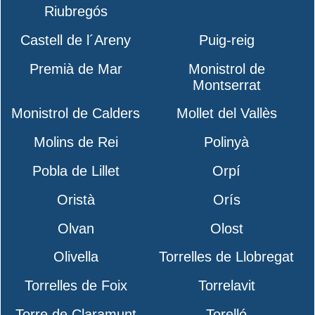
Riubregós
Castell de l´Areny
Puig-reig
Premià de Mar
Monistrol de
Montserrat
Monistrol de Calders
Mollet del Vallès
Molins de Rei
Polinyà
Pobla de Lillet
Orpí
Oristà
Orís
Olvan
Olost
Olivella
Torrelles de Llobregat
Torrelles de Foix
Torrelavit
Torre de Claramunt
Torelló