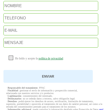
He leído y acepto la
política de privacidad
.
·
Responsable del tratamiento
: PPAC
·
Finalidad
: gestionar el envío de información y prospección comercial,
relacionada con nuestros servicios y/o productos.
·
Legitimación
: consentimiento del interesado.
·
Destinatarios
: no se cederán datos a terceros, salvo obligación legal.
·
Derechos
: podrá ejercer los derechos de acceso, rectificación, limitación de tratamiento,
supresión, portabilidad y oposición al tratamiento de sus datos de carácter personal, así como a la
retirada del consentimiento prestado para el tratamiento de los mismos.
·
Información adicional
: puede consultar la información detallada sobre Protección de Datos
aquí
.