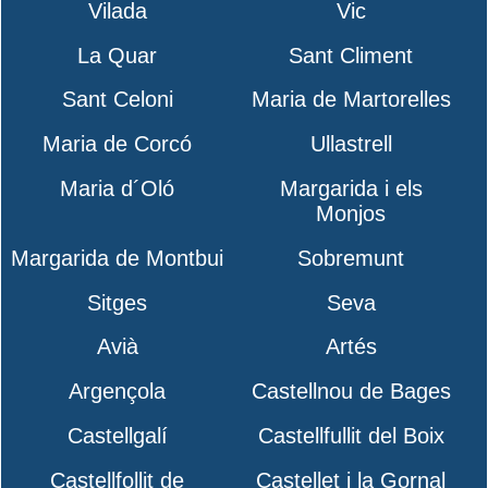
Vilada
Vic
La Quar
Sant Climent
Sant Celoni
Maria de Martorelles
Maria de Corcó
Ullastrell
Maria d´Oló
Margarida i els
Monjos
Margarida de Montbui
Sobremunt
Sitges
Seva
Avià
Artés
Argençola
Castellnou de Bages
Castellgalí
Castellfullit del Boix
Castellfollit de
Castellet i la Gornal