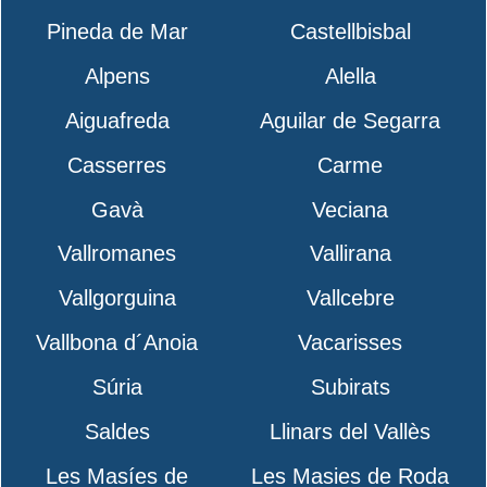
Pineda de Mar
Castellbisbal
Alpens
Alella
Aiguafreda
Aguilar de Segarra
Casserres
Carme
Gavà
Veciana
Vallromanes
Vallirana
Vallgorguina
Vallcebre
Vallbona d´Anoia
Vacarisses
Súria
Subirats
Saldes
Llinars del Vallès
Les Masíes de
Les Masies de Roda