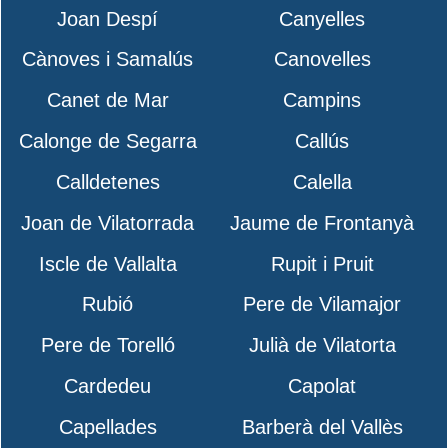
Joan Despí
Canyelles
Cànoves i Samalús
Canovelles
Canet de Mar
Campins
Calonge de Segarra
Callús
Calldetenes
Calella
Joan de Vilatorrada
Jaume de Frontanyà
Iscle de Vallalta
Rupit i Pruit
Rubió
Pere de Vilamajor
Pere de Torelló
Julià de Vilatorta
Cardedeu
Capolat
Capellades
Barberà del Vallès