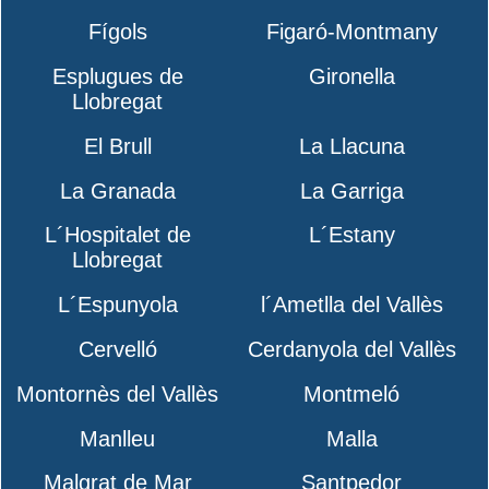
Fígols
Figaró-Montmany
Esplugues de
Gironella
Llobregat
El Brull
La Llacuna
La Granada
La Garriga
L´Hospitalet de
L´Estany
Llobregat
L´Espunyola
l´Ametlla del Vallès
Cervelló
Cerdanyola del Vallès
Montornès del Vallès
Montmeló
Manlleu
Malla
Malgrat de Mar
Santpedor