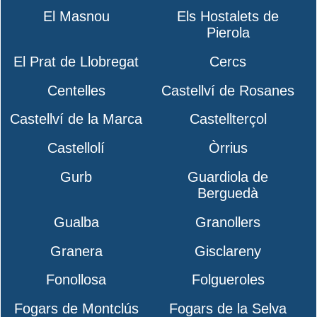
El Masnou
Els Hostalets de
Pierola
El Prat de Llobregat
Cercs
Centelles
Castellví de Rosanes
Castellví de la Marca
Castellterçol
Castellolí
Òrrius
Gurb
Guardiola de
Berguedà
Gualba
Granollers
Granera
Gisclareny
Fonollosa
Folgueroles
Fogars de Montclús
Fogars de la Selva