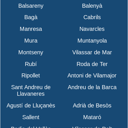
Balsareny
Balenyà
Bagà
Cabrils
Manresa
Navarcles
Mura
Muntanyola
Montseny
Vilassar de Mar
Rubí
Roda de Ter
Ripollet
Antoni de Vilamajor
Sant Andreu de
Andreu de la Barca
Llavaneres
Agustí de Lluçanès
Adrià de Besòs
Sallent
Mataró