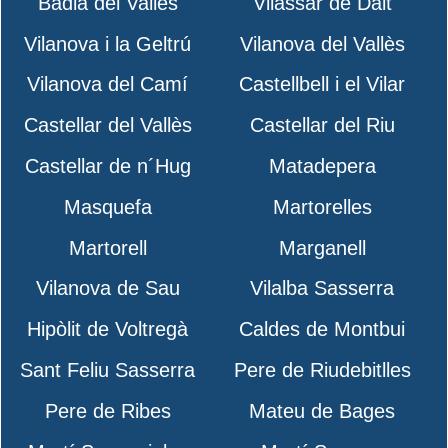
Badia del Vallès
Vilassar de Dalt
Vilanova i la Geltrú
Vilanova del Vallès
Vilanova del Camí
Castellbell i el Vilar
Castellar del Vallès
Castellar del Riu
Castellar de n´Hug
Matadepera
Masquefa
Martorelles
Martorell
Marganell
Vilanova de Sau
Vilalba Sasserra
Hipòlit de Voltregà
Caldes de Montbui
Sant Feliu Sasserra
Pere de Riudebitlles
Pere de Ribes
Mateu de Bages