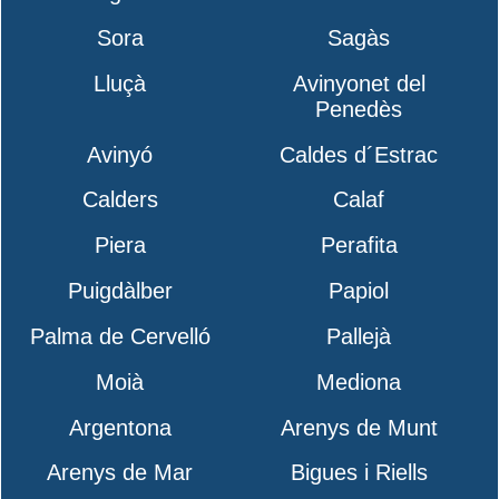
Sora
Sagàs
Lluçà
Avinyonet del
Penedès
Avinyó
Caldes d´Estrac
Calders
Calaf
Piera
Perafita
Puigdàlber
Papiol
Palma de Cervelló
Pallejà
Moià
Mediona
Argentona
Arenys de Munt
Arenys de Mar
Bigues i Riells