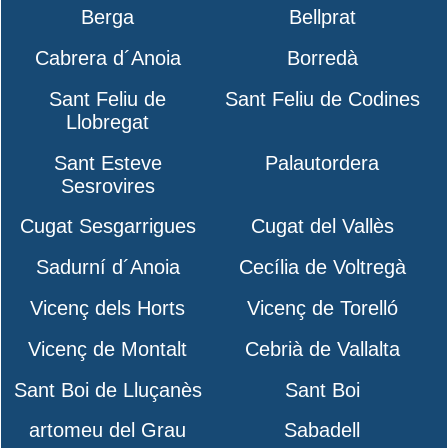
Berga
Bellprat
Cabrera d´Anoia
Borredà
Sant Feliu de
Sant Feliu de Codines
Llobregat
Sant Esteve
Palautordera
Sesrovires
Cugat Sesgarrigues
Cugat del Vallès
Sadurní d´Anoia
Cecília de Voltregà
Vicenç dels Horts
Vicenç de Torelló
Vicenç de Montalt
Cebrià de Vallalta
Sant Boi de Lluçanès
Sant Boi
artomeu del Grau
Sabadell