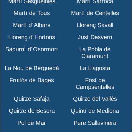
Martí Sesgueioles
Martí Sarroca
Martí de Tous
Martí de Centelles
Martí d´Albars
Llorenç Savall
Llorenç d´Hortons
Just Desvern
Sadurní d´Osormort
La Pobla de
Claramunt
La Nou de Berguedà
La Llagosta
Fruitós de Bages
Fost de
Campsentelles
Quirze Safaja
Quirze del Vallès
Quirze de Besora
Quintí de Mediona
Pol de Mar
Pere Sallavinera