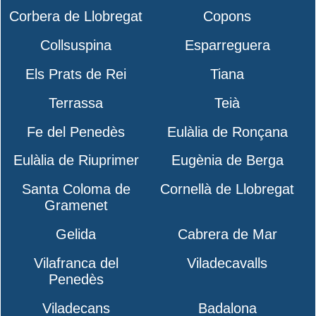
Corbera de Llobregat
Copons
Collsuspina
Esparreguera
Els Prats de Rei
Tiana
Terrassa
Teià
Fe del Penedès
Eulàlia de Ronçana
Eulàlia de Riuprimer
Eugènia de Berga
Santa Coloma de
Cornellà de Llobregat
Gramenet
Gelida
Cabrera de Mar
Vilafranca del
Viladecavalls
Penedès
Viladecans
Badalona