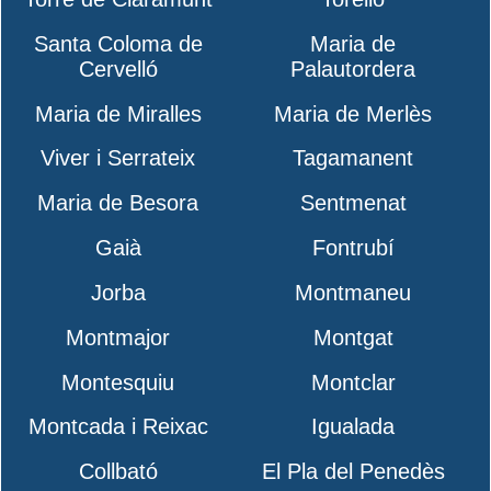
Santa Coloma de
Maria de
Cervelló
Palautordera
Maria de Miralles
Maria de Merlès
Viver i Serrateix
Tagamanent
Maria de Besora
Sentmenat
Gaià
Fontrubí
Jorba
Montmaneu
Montmajor
Montgat
Montesquiu
Montclar
Montcada i Reixac
Igualada
Collbató
El Pla del Penedès