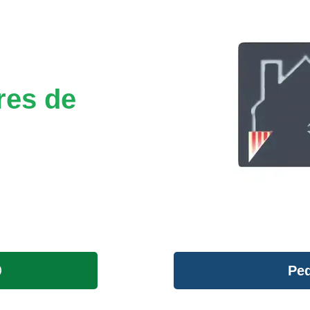
res de
Ped