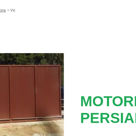
lona
Vic
MOTORI
PERSIA