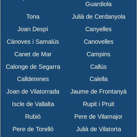
Guardiola
Tona
Julià de Cerdanyola
Joan Despí
Canyelles
Cànoves i Samalús
Canovelles
Canet de Mar
Campins
Calonge de Segarra
Callús
Calldetenes
Calella
Joan de Vilatorrada
Jaume de Frontanyà
Iscle de Vallalta
Rupit i Pruit
Rubió
Pere de Vilamajor
Pere de Torelló
Julià de Vilatorta