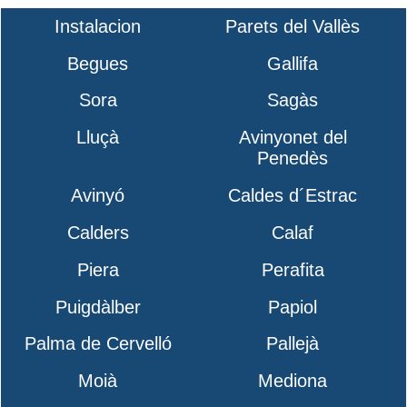
Instalacion
Parets del Vallès
Begues
Gallifa
Sora
Sagàs
Lluçà
Avinyonet del
Penedès
Avinyó
Caldes d´Estrac
Calders
Calaf
Piera
Perafita
Puigdàlber
Papiol
Palma de Cervelló
Pallejà
Moià
Mediona