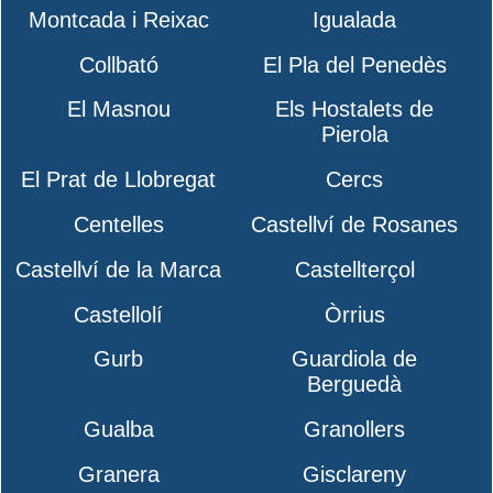
Montcada i Reixac
Igualada
Collbató
El Pla del Penedès
El Masnou
Els Hostalets de
Pierola
El Prat de Llobregat
Cercs
Centelles
Castellví de Rosanes
Castellví de la Marca
Castellterçol
Castellolí
Òrrius
Gurb
Guardiola de
Berguedà
Gualba
Granollers
Granera
Gisclareny