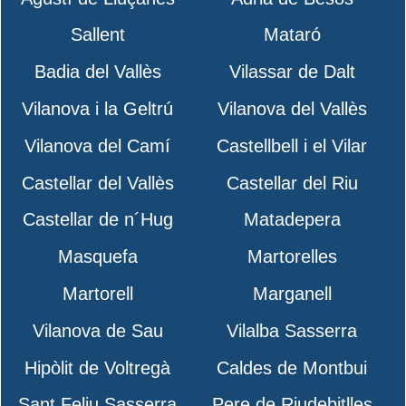
Sallent
Mataró
Badia del Vallès
Vilassar de Dalt
Vilanova i la Geltrú
Vilanova del Vallès
Vilanova del Camí
Castellbell i el Vilar
Castellar del Vallès
Castellar del Riu
Castellar de n´Hug
Matadepera
Masquefa
Martorelles
Martorell
Marganell
Vilanova de Sau
Vilalba Sasserra
Hipòlit de Voltregà
Caldes de Montbui
Sant Feliu Sasserra
Pere de Riudebitlles