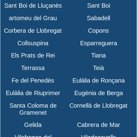
Sant Boi de Lluçanès
Sant Boi
artomeu del Grau
Sabadell
Corbera de Llobregat
Copons
Collsuspina
Esparreguera
Els Prats de Rei
Tiana
Terrassa
Teià
Fe del Penedès
Eulàlia de Ronçana
Eulàlia de Riuprimer
Eugènia de Berga
Santa Coloma de
Cornellà de Llobregat
Gramenet
Gelida
Cabrera de Mar