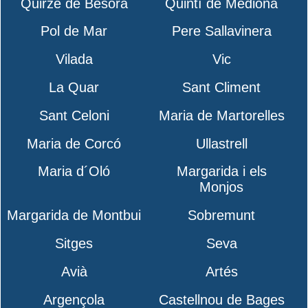
Quirze de Besora
Quintí de Mediona
Pol de Mar
Pere Sallavinera
Vilada
Vic
La Quar
Sant Climent
Sant Celoni
Maria de Martorelles
Maria de Corcó
Ullastrell
Maria d´Oló
Margarida i els
Monjos
Margarida de Montbui
Sobremunt
Sitges
Seva
Avià
Artés
Argençola
Castellnou de Bages