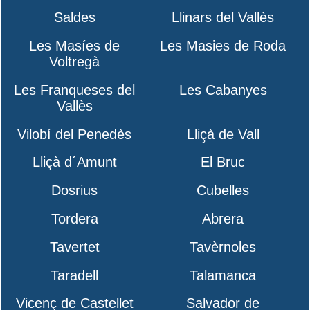
Saldes
Llinars del Vallès
Les Masíes de
Les Masies de Roda
Voltregà
Les Franqueses del
Les Cabanyes
Vallès
Vilobí del Penedès
Lliçà de Vall
Lliçà d´Amunt
El Bruc
Dosrius
Cubelles
Tordera
Abrera
Tavertet
Tavèrnoles
Taradell
Talamanca
Vicenç de Castellet
Salvador de