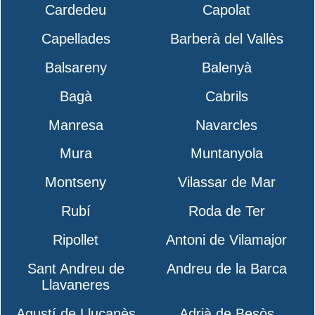
Cardedeu
Capolat
Capellades
Barberà del Vallès
Balsareny
Balenyà
Bagà
Cabrils
Manresa
Navarcles
Mura
Muntanyola
Montseny
Vilassar de Mar
Rubí
Roda de Ter
Ripollet
Antoni de Vilamajor
Sant Andreu de
Andreu de la Barca
Llavaneres
Agustí de Lluçanès
Adrià de Besòs