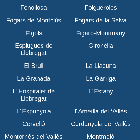
Fonollosa
Folgueroles
Fogars de Montclús
Fogars de la Selva
Fígols
Figaró-Montmany
Esplugues de
Gironella
Llobregat
El Brull
La Llacuna
La Granada
La Garriga
L´Hospitalet de
L´Estany
Llobregat
L´Espunyola
l´Ametlla del Vallès
Cervelló
Cerdanyola del Vallès
Montornès del Vallès
Montmeló