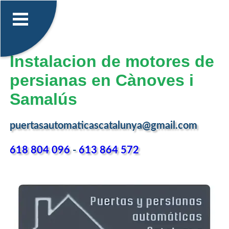
Instalacion de motores de
persianas en Cànoves i
Samalús
puertasautomaticascatalunya@gmail.com
618 804 096
-
613 864 572