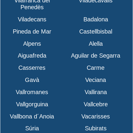
Vilafranca del
Viladecavalls
Penedès
Viladecans
Badalona
Pineda de Mar
Castellbisbal
Alpens
Alella
Aiguafreda
Aguilar de Segarra
Casserres
Carme
Gavà
Veciana
Vallromanes
Vallirana
Vallgorguina
Vallcebre
Vallbona d´Anoia
Vacarisses
Súria
Subirats