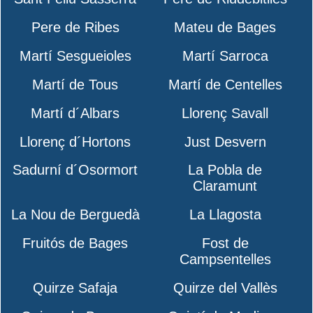
Pere de Ribes
Mateu de Bages
Martí Sesgueioles
Martí Sarroca
Martí de Tous
Martí de Centelles
Martí d´Albars
Llorenç Savall
Llorenç d´Hortons
Just Desvern
Sadurní d´Osormort
La Pobla de
Claramunt
La Nou de Berguedà
La Llagosta
Fruitós de Bages
Fost de
Campsentelles
Quirze Safaja
Quirze del Vallès