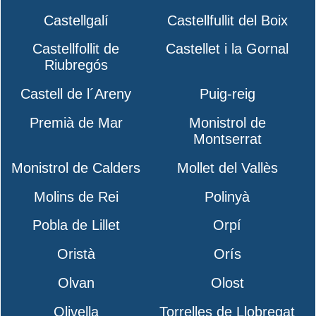
Castellgalí
Castellfullit del Boix
Castellfollit de
Castellet i la Gornal
Riubregós
Castell de l´Areny
Puig-reig
Premià de Mar
Monistrol de
Montserrat
Monistrol de Calders
Mollet del Vallès
Molins de Rei
Polinyà
Pobla de Lillet
Orpí
Oristà
Orís
Olvan
Olost
Olivella
Torrelles de Llobregat