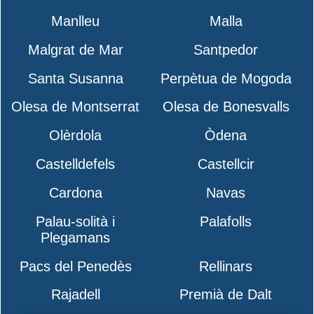
Manlleu
Malla
Malgrat de Mar
Santpedor
Santa Susanna
Perpètua de Mogoda
Olesa de Montserrat
Olesa de Bonesvalls
Olèrdola
Òdena
Castelldefels
Castellcir
Cardona
Navas
Palau-solità i
Palafolls
Plegamans
Pacs del Penedès
Rellinars
Rajadell
Premià de Dalt