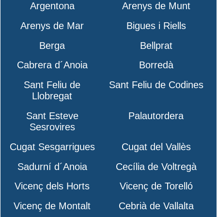
Argentona
Arenys de Munt
Arenys de Mar
Bigues i Riells
Berga
Bellprat
Cabrera d´Anoia
Borredà
Sant Feliu de
Sant Feliu de Codines
Llobregat
Sant Esteve
Palautordera
Sesrovires
Cugat Sesgarrigues
Cugat del Vallès
Sadurní d´Anoia
Cecília de Voltregà
Vicenç dels Horts
Vicenç de Torelló
Vicenç de Montalt
Cebrià de Vallalta