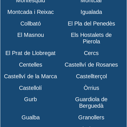
Montesquiu
Montclar
Montcada i Reixac
Igualada
Collbató
El Pla del Penedès
El Masnou
Els Hostalets de
Pierola
El Prat de Llobregat
Cercs
Centelles
Castellví de Rosanes
Castellví de la Marca
Castellterçol
Castellolí
Òrrius
Gurb
Guardiola de
Berguedà
Gualba
Granollers