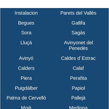
Instalacion
Parets del Vallès
Begues
Gallifa
Sora
Sagàs
Lluçà
Avinyonet del
Penedès
Avinyó
Caldes d´Estrac
Calders
Calaf
Piera
Perafita
Puigdàlber
Papiol
Palma de Cervelló
Pallejà
Moià
Mediona