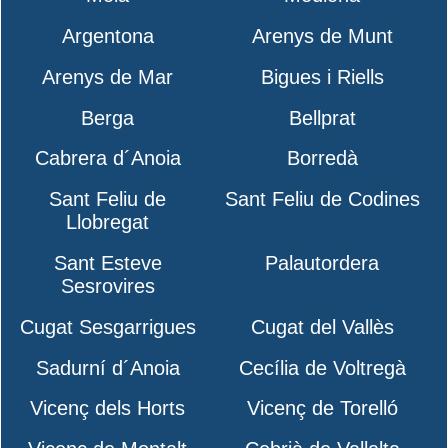
Argentona
Arenys de Munt
Arenys de Mar
Bigues i Riells
Berga
Bellprat
Cabrera d´Anoia
Borredà
Sant Feliu de
Sant Feliu de Codines
Llobregat
Sant Esteve
Palautordera
Sesrovires
Cugat Sesgarrigues
Cugat del Vallès
Sadurní d´Anoia
Cecília de Voltregà
Vicenç dels Horts
Vicenç de Torelló