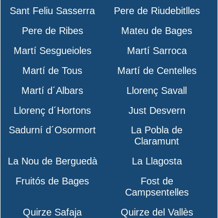
Sant Feliu Sasserra
Pere de Riudebitlles
Pere de Ribes
Mateu de Bages
Martí Sesgueioles
Martí Sarroca
Martí de Tous
Martí de Centelles
Martí d´Albars
Llorenç Savall
Llorenç d´Hortons
Just Desvern
Sadurní d´Osormort
La Pobla de
Claramunt
La Nou de Berguedà
La Llagosta
Fruitós de Bages
Fost de
Campsentelles
Quirze Safaja
Quirze del Vallès