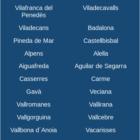
Vilafranca del
Viladecavalls
Penedès
Viladecans
Badalona
Pineda de Mar
Castellbisbal
Alpens
Alella
Aiguafreda
Aguilar de Segarra
Casserres
Carme
Gavà
Veciana
Vallromanes
Vallirana
Vallgorguina
Vallcebre
Vallbona d´Anoia
Vacarisses