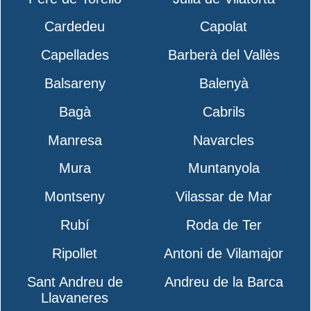
Cardedeu
Capolat
Capellades
Barberà del Vallès
Balsareny
Balenyà
Bagà
Cabrils
Manresa
Navarcles
Mura
Muntanyola
Montseny
Vilassar de Mar
Rubí
Roda de Ter
Ripollet
Antoni de Vilamajor
Sant Andreu de
Andreu de la Barca
Llavaneres