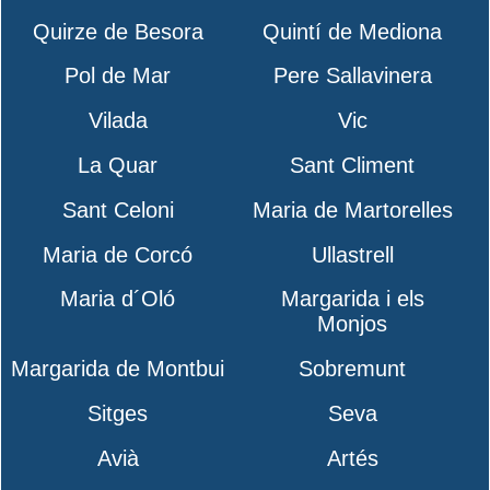
Quirze de Besora
Quintí de Mediona
Pol de Mar
Pere Sallavinera
Vilada
Vic
La Quar
Sant Climent
Sant Celoni
Maria de Martorelles
Maria de Corcó
Ullastrell
Maria d´Oló
Margarida i els
Monjos
Margarida de Montbui
Sobremunt
Sitges
Seva
Avià
Artés