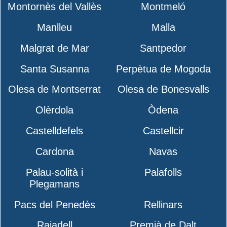
Montornès del Vallès
Montmeló
Manlleu
Malla
Malgrat de Mar
Santpedor
Santa Susanna
Perpètua de Mogoda
Olesa de Montserrat
Olesa de Bonesvalls
Olèrdola
Òdena
Castelldefels
Castellcir
Cardona
Navas
Palau-solità i
Palafolls
Plegamans
Pacs del Penedès
Rellinars
Rajadell
Premià de Dalt