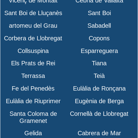
Vicenç de Montalt
Cebrià de Vallalta
Sant Boi de Lluçanès
Sant Boi
artomeu del Grau
Sabadell
Corbera de Llobregat
Copons
Collsuspina
Esparreguera
Els Prats de Rei
Tiana
Terrassa
Teià
Fe del Penedès
Eulàlia de Ronçana
Eulàlia de Riuprimer
Eugènia de Berga
Santa Coloma de
Cornellà de Llobregat
Gramenet
Gelida
Cabrera de Mar