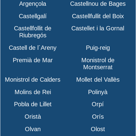
Argençola
Castellnou de Bages
Castellgalí
Castellfullit del Boix
Castellfollit de
Castellet i la Gornal
Riubregós
Castell de l´Areny
Puig-reig
Premià de Mar
Monistrol de
Montserrat
Monistrol de Calders
Mollet del Vallès
Molins de Rei
Polinyà
Pobla de Lillet
Orpí
Oristà
Orís
Olvan
Olost