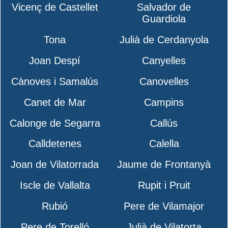
Vicenç de Castellet
Salvador de
Guardiola
Tona
Julià de Cerdanyola
Joan Despí
Canyelles
Cànoves i Samalús
Canovelles
Canet de Mar
Campins
Calonge de Segarra
Callús
Calldetenes
Calella
Joan de Vilatorrada
Jaume de Frontanyà
Iscle de Vallalta
Rupit i Pruit
Rubió
Pere de Vilamajor
Pere de Torelló
Julià de Vilatorta