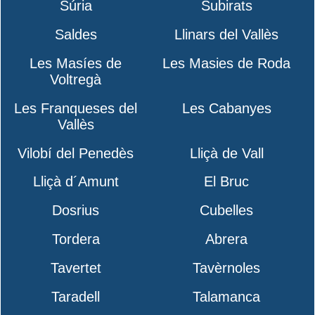
Súria
Subirats
Saldes
Llinars del Vallès
Les Masíes de
Les Masies de Roda
Voltregà
Les Franqueses del
Les Cabanyes
Vallès
Vilobí del Penedès
Lliçà de Vall
Lliçà d´Amunt
El Bruc
Dosrius
Cubelles
Tordera
Abrera
Tavertet
Tavèrnoles
Taradell
Talamanca