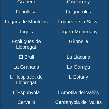
Granera
Gisclareny
Fonollosa
Folgueroles
Fogars de Montclús
Fogars de la Selva
Fígols
Figaró-Montmany
Esplugues de
Gironella
Llobregat
El Brull
La Llacuna
La Granada
La Garriga
L´Hospitalet de
L´Estany
Llobregat
L´Espunyola
l´Ametlla del Vallès
Cervelló
Cerdanyola del Vallès