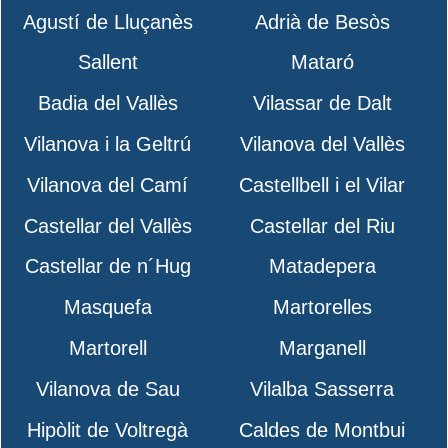
Agustí de Lluçanès
Adrià de Besòs
Sallent
Mataró
Badia del Vallès
Vilassar de Dalt
Vilanova i la Geltrú
Vilanova del Vallès
Vilanova del Camí
Castellbell i el Vilar
Castellar del Vallès
Castellar del Riu
Castellar de n´Hug
Matadepera
Masquefa
Martorelles
Martorell
Marganell
Vilanova de Sau
Vilalba Sasserra
Hipòlit de Voltregà
Caldes de Montbui