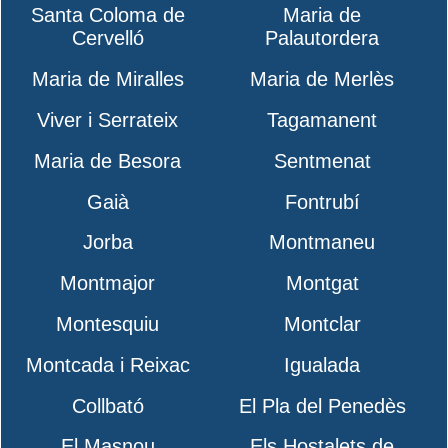
Santa Coloma de
Maria de
Cervelló
Palautordera
Maria de Miralles
Maria de Merlès
Viver i Serrateix
Tagamanent
Maria de Besora
Sentmenat
Gaià
Fontrubí
Jorba
Montmaneu
Montmajor
Montgat
Montesquiu
Montclar
Montcada i Reixac
Igualada
Collbató
El Pla del Penedès
El Masnou
Els Hostalets de