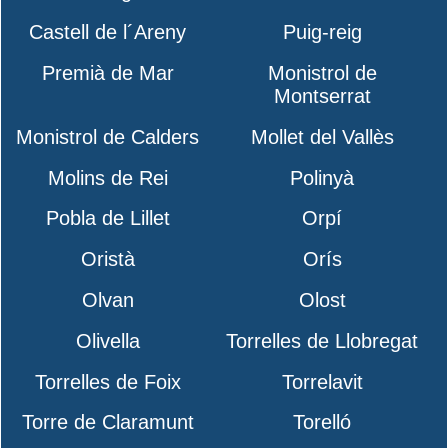
Castell de l´Areny
Puig-reig
Premià de Mar
Monistrol de
Montserrat
Monistrol de Calders
Mollet del Vallès
Molins de Rei
Polinyà
Pobla de Lillet
Orpí
Oristà
Orís
Olvan
Olost
Olivella
Torrelles de Llobregat
Torrelles de Foix
Torrelavit
Torre de Claramunt
Torelló