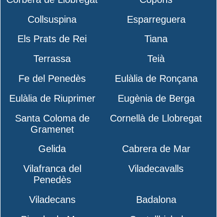
Collsuspina
Esparreguera
Els Prats de Rei
Tiana
Terrassa
Teià
Fe del Penedès
Eulàlia de Ronçana
Eulàlia de Riuprimer
Eugènia de Berga
Santa Coloma de
Cornellà de Llobregat
Gramenet
Gelida
Cabrera de Mar
Vilafranca del
Viladecavalls
Penedès
Viladecans
Badalona