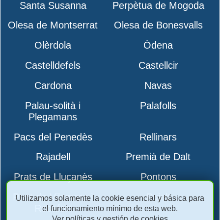
Santa Susanna
Perpètua de Mogoda
Olesa de Montserrat
Olesa de Bonesvalls
Olèrdola
Òdena
Castelldefels
Castellcir
Cardona
Navas
Palau-solità i
Palafolls
Plegamans
Pacs del Penedès
Rellinars
Rajadell
Premià de Dalt
Prats de Lluçanès
Pontons
Pont de Vilomara i
Pujalt
Utilizamos solamente la cookie esencial y básica para
Rocafort
el funcionamiento mínimo de esta web.
Ver políticas y gestión de cookies