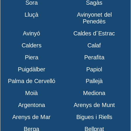
Sora
Sagàs
Lluçà
Avinyonet del
Penedès
Avinyó
Caldes d´Estrac
Calders
Calaf
Piera
Perafita
Puigdàlber
Papiol
Palma de Cervelló
Pallejà
Moià
Mediona
Argentona
Arenys de Munt
Arenys de Mar
Bigues i Riells
Berga
Bellprat