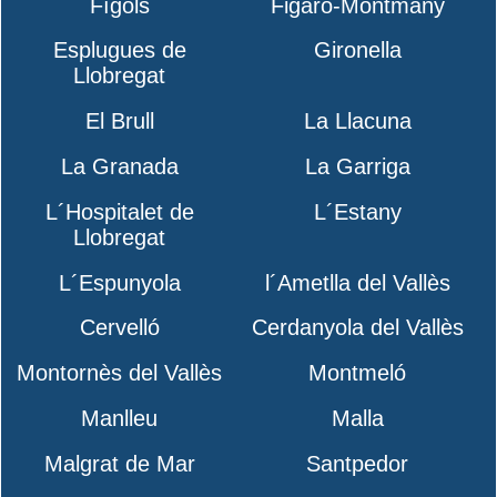
Fígols
Figaró-Montmany
Esplugues de
Gironella
Llobregat
El Brull
La Llacuna
La Granada
La Garriga
L´Hospitalet de
L´Estany
Llobregat
L´Espunyola
l´Ametlla del Vallès
Cervelló
Cerdanyola del Vallès
Montornès del Vallès
Montmeló
Manlleu
Malla
Malgrat de Mar
Santpedor