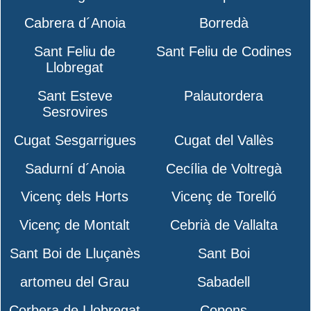
Cabrera d´Anoia
Borredà
Sant Feliu de
Sant Feliu de Codines
Llobregat
Sant Esteve
Palautordera
Sesrovires
Cugat Sesgarrigues
Cugat del Vallès
Sadurní d´Anoia
Cecília de Voltregà
Vicenç dels Horts
Vicenç de Torelló
Vicenç de Montalt
Cebrià de Vallalta
Sant Boi de Lluçanès
Sant Boi
artomeu del Grau
Sabadell
Corbera de Llobregat
Copons