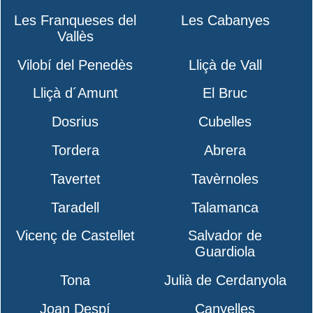
Les Franqueses del
Les Cabanyes
Vallès
Vilobí del Penedès
Lliçà de Vall
Lliçà d´Amunt
El Bruc
Dosrius
Cubelles
Tordera
Abrera
Tavertet
Tavèrnoles
Taradell
Talamanca
Vicenç de Castellet
Salvador de
Guardiola
Tona
Julià de Cerdanyola
Joan Despí
Canyelles