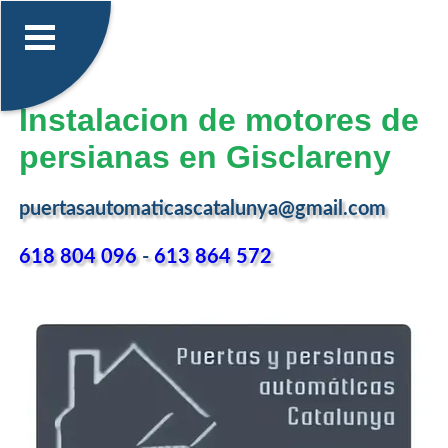
Instalacion de motores de
persianas en Gisclareny
puertasautomaticascatalunya@gmail.com
618 804 096
-
613 864 572