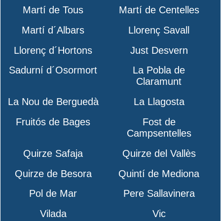
Martí de Tous
Martí de Centelles
Martí d´Albars
Llorenç Savall
Llorenç d´Hortons
Just Desvern
Sadurní d´Osormort
La Pobla de
Claramunt
La Nou de Berguedà
La Llagosta
Fruitós de Bages
Fost de
Campsentelles
Quirze Safaja
Quirze del Vallès
Quirze de Besora
Quintí de Mediona
Pol de Mar
Pere Sallavinera
Vilada
Vic