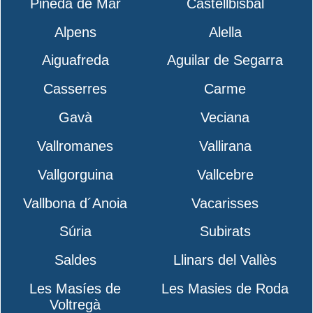
Pineda de Mar
Castellbisbal
Alpens
Alella
Aiguafreda
Aguilar de Segarra
Casserres
Carme
Gavà
Veciana
Vallromanes
Vallirana
Vallgorguina
Vallcebre
Vallbona d´Anoia
Vacarisses
Súria
Subirats
Saldes
Llinars del Vallès
Les Masíes de
Les Masies de Roda
Voltregà