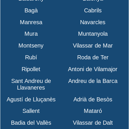
Bagà
Cabrils
Manresa
Navarcles
Mura
Muntanyola
Montseny
Vilassar de Mar
Rubí
Roda de Ter
Ripollet
Antoni de Vilamajor
Sant Andreu de
Andreu de la Barca
Llavaneres
Agustí de Lluçanès
Adrià de Besòs
Sallent
Mataró
Badia del Vallès
Vilassar de Dalt