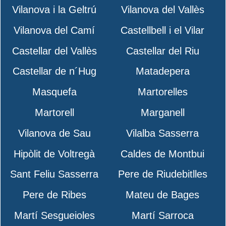
Vilanova i la Geltrú
Vilanova del Vallès
Vilanova del Camí
Castellbell i el Vilar
Castellar del Vallès
Castellar del Riu
Castellar de n´Hug
Matadepera
Masquefa
Martorelles
Martorell
Marganell
Vilanova de Sau
Vilalba Sasserra
Hipòlit de Voltregà
Caldes de Montbui
Sant Feliu Sasserra
Pere de Riudebitlles
Pere de Ribes
Mateu de Bages
Martí Sesgueioles
Martí Sarroca