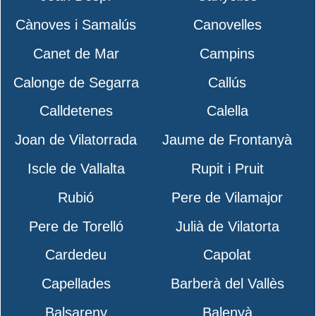
Cànoves i Samalús
Canovelles
Canet de Mar
Campins
Calonge de Segarra
Callús
Calldetenes
Calella
Joan de Vilatorrada
Jaume de Frontanyà
Iscle de Vallalta
Rupit i Pruit
Rubió
Pere de Vilamajor
Pere de Torelló
Julià de Vilatorta
Cardedeu
Capolat
Capellades
Barberà del Vallès
Balsareny
Balenyà