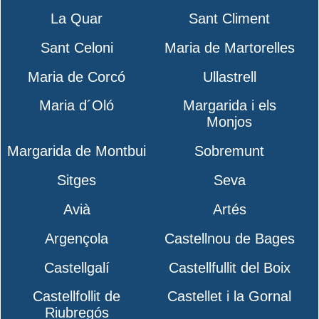
La Quar
Sant Climent
Sant Celoni
Maria de Martorelles
Maria de Corcó
Ullastrell
Maria d´Oló
Margarida i els
Monjos
Margarida de Montbui
Sobremunt
Sitges
Seva
Avià
Artés
Argençola
Castellnou de Bages
Castellgalí
Castellfullit del Boix
Castellfollit de
Castellet i la Gornal
Riubregós