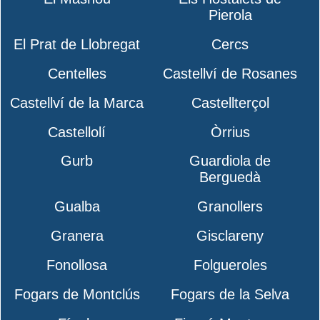
Pierola
El Prat de Llobregat
Cercs
Centelles
Castellví de Rosanes
Castellví de la Marca
Castellterçol
Castellolí
Òrrius
Gurb
Guardiola de
Berguedà
Gualba
Granollers
Granera
Gisclareny
Fonollosa
Folgueroles
Fogars de Montclús
Fogars de la Selva