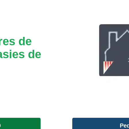
res de
asies de
Ped