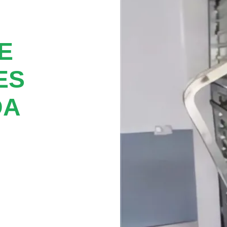
E
ES
DA