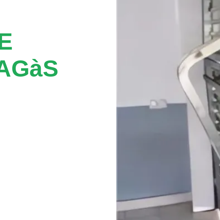
E
AGàS