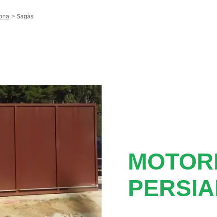
lona
Sagàs
MOTORI
PERSIA