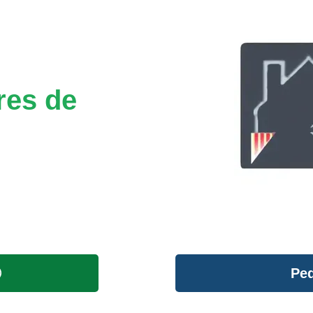
res de
Ped