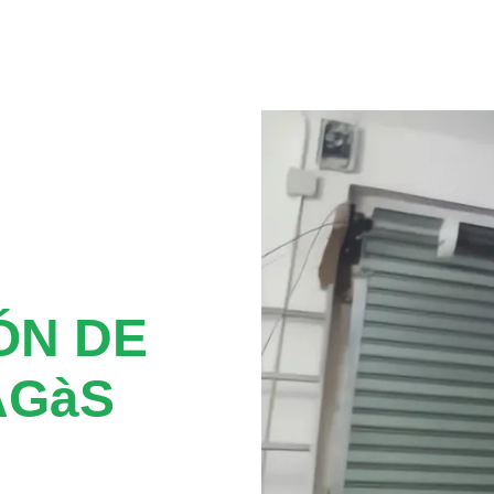
ÓN DE
AGàS