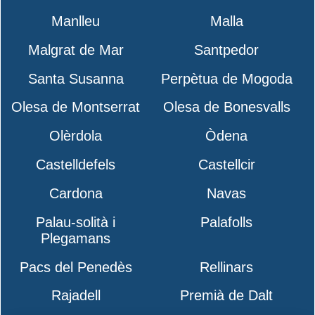
Manlleu
Malla
Malgrat de Mar
Santpedor
Santa Susanna
Perpètua de Mogoda
Olesa de Montserrat
Olesa de Bonesvalls
Olèrdola
Òdena
Castelldefels
Castellcir
Cardona
Navas
Palau-solità i
Palafolls
Plegamans
Pacs del Penedès
Rellinars
Rajadell
Premià de Dalt