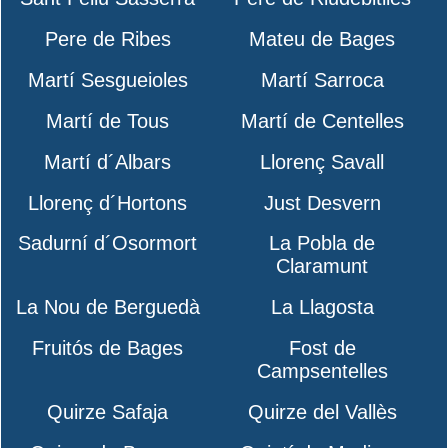
Pere de Ribes
Mateu de Bages
Martí Sesgueioles
Martí Sarroca
Martí de Tous
Martí de Centelles
Martí d´Albars
Llorenç Savall
Llorenç d´Hortons
Just Desvern
Sadurní d´Osormort
La Pobla de
Claramunt
La Nou de Berguedà
La Llagosta
Fruitós de Bages
Fost de
Campsentelles
Quirze Safaja
Quirze del Vallès