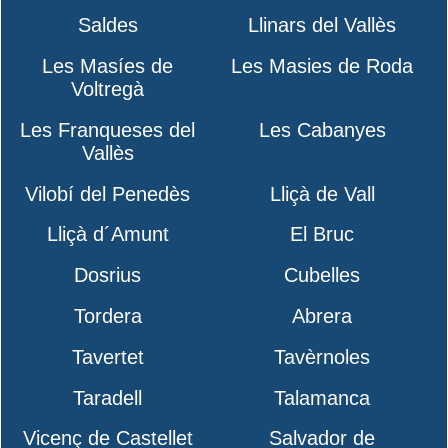
Saldes
Llinars del Vallès
Les Masíes de
Les Masies de Roda
Voltregà
Les Franqueses del
Les Cabanyes
Vallès
Vilobí del Penedès
Lliçà de Vall
Lliçà d´Amunt
El Bruc
Dosrius
Cubelles
Tordera
Abrera
Tavertet
Tavèrnoles
Taradell
Talamanca
Vicenç de Castellet
Salvador de