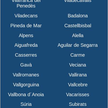
Vilafranca del
Viladecavalls
Penedès
Viladecans
Badalona
Pineda de Mar
Castellbisbal
Alpens
Alella
Aiguafreda
Aguilar de Segarra
Casserres
Carme
Gavà
Veciana
Vallromanes
Vallirana
Vallgorguina
Vallcebre
Vallbona d´Anoia
Vacarisses
Súria
Subirats