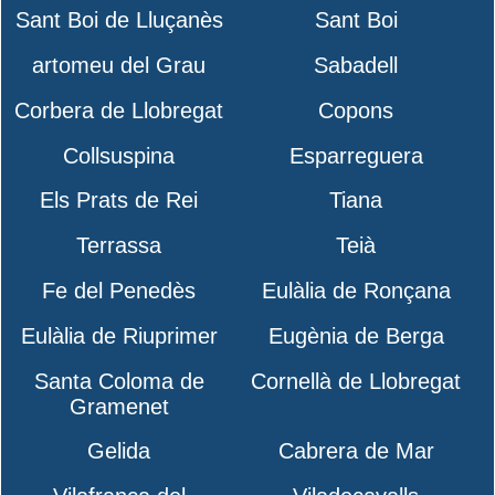
Sant Boi de Lluçanès
Sant Boi
artomeu del Grau
Sabadell
Corbera de Llobregat
Copons
Collsuspina
Esparreguera
Els Prats de Rei
Tiana
Terrassa
Teià
Fe del Penedès
Eulàlia de Ronçana
Eulàlia de Riuprimer
Eugènia de Berga
Santa Coloma de
Cornellà de Llobregat
Gramenet
Gelida
Cabrera de Mar