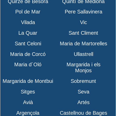
Quirze de Besora
Quintí de Mediona
Pol de Mar
Pere Sallavinera
Vilada
Vic
La Quar
Sant Climent
Sant Celoni
Maria de Martorelles
Maria de Corcó
Ullastrell
Maria d´Oló
Margarida i els
Monjos
Margarida de Montbui
Sobremunt
Sitges
Seva
Avià
Artés
Argençola
Castellnou de Bages