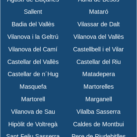
Sallent
Mataró
Badia del Vallès
Vilassar de Dalt
Vilanova i la Geltrú
Vilanova del Vallès
Vilanova del Camí
Castellbell i el Vilar
Castellar del Vallès
Castellar del Riu
Castellar de n´Hug
Matadepera
Masquefa
Martorelles
Martorell
Marganell
Vilanova de Sau
Vilalba Sasserra
Hipòlit de Voltregà
Caldes de Montbui
Sant Feliu Sasserra
Pere de Riudebitlles