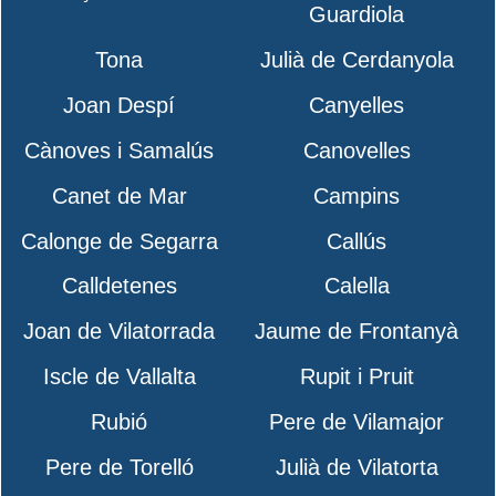
Guardiola
Tona
Julià de Cerdanyola
Joan Despí
Canyelles
Cànoves i Samalús
Canovelles
Canet de Mar
Campins
Calonge de Segarra
Callús
Calldetenes
Calella
Joan de Vilatorrada
Jaume de Frontanyà
Iscle de Vallalta
Rupit i Pruit
Rubió
Pere de Vilamajor
Pere de Torelló
Julià de Vilatorta