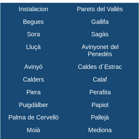
Instalacion
Parets del Vallès
Begues
Gallifa
Sora
Sagàs
Lluçà
Avinyonet del
Penedès
Avinyó
Caldes d´Estrac
Calders
Calaf
Piera
Perafita
Puigdàlber
Papiol
Palma de Cervelló
Pallejà
Moià
Mediona