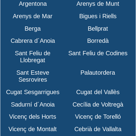
Argentona
Arenys de Munt
Arenys de Mar
Bigues i Riells
Berga
Bellprat
Cabrera d´Anoia
Borredà
Sant Feliu de
Sant Feliu de Codines
Llobregat
Sant Esteve
Palautordera
Sesrovires
Cugat Sesgarrigues
Cugat del Vallès
Sadurní d´Anoia
Cecília de Voltregà
Vicenç dels Horts
Vicenç de Torelló
Vicenç de Montalt
Cebrià de Vallalta