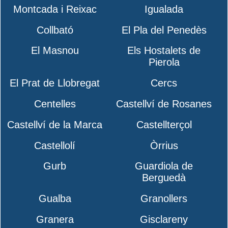
Montcada i Reixac
Igualada
Collbató
El Pla del Penedès
El Masnou
Els Hostalets de
Pierola
El Prat de Llobregat
Cercs
Centelles
Castellví de Rosanes
Castellví de la Marca
Castellterçol
Castellolí
Òrrius
Gurb
Guardiola de
Berguedà
Gualba
Granollers
Granera
Gisclareny