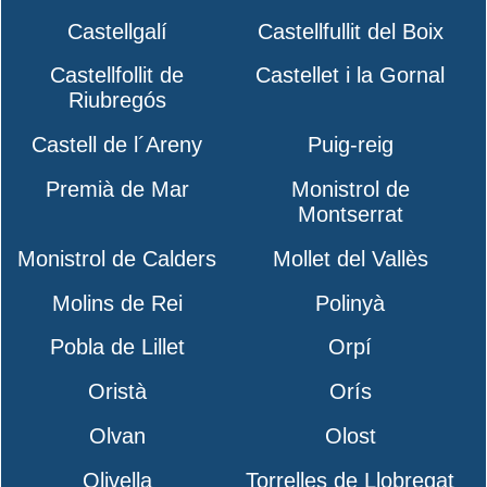
Castellgalí
Castellfullit del Boix
Castellfollit de
Castellet i la Gornal
Riubregós
Castell de l´Areny
Puig-reig
Premià de Mar
Monistrol de
Montserrat
Monistrol de Calders
Mollet del Vallès
Molins de Rei
Polinyà
Pobla de Lillet
Orpí
Oristà
Orís
Olvan
Olost
Olivella
Torrelles de Llobregat