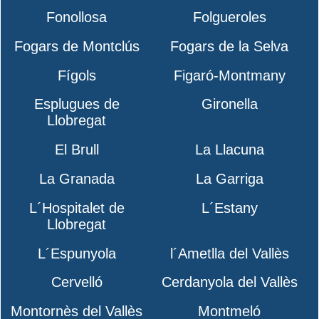
Fonollosa
Folgueroles
Fogars de Montclús
Fogars de la Selva
Fígols
Figaró-Montmany
Esplugues de
Gironella
Llobregat
El Brull
La Llacuna
La Granada
La Garriga
L´Hospitalet de
L´Estany
Llobregat
L´Espunyola
l´Ametlla del Vallès
Cervelló
Cerdanyola del Vallès
Montornès del Vallès
Montmeló