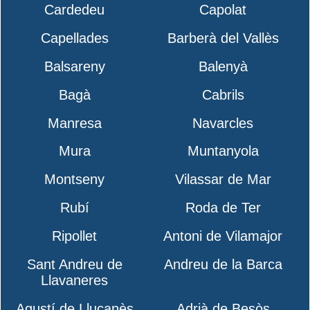
Cardedeu
Capolat
Capellades
Barberà del Vallès
Balsareny
Balenyà
Bagà
Cabrils
Manresa
Navarcles
Mura
Muntanyola
Montseny
Vilassar de Mar
Rubí
Roda de Ter
Ripollet
Antoni de Vilamajor
Sant Andreu de
Andreu de la Barca
Llavaneres
Agustí de Lluçanès
Adrià de Besòs