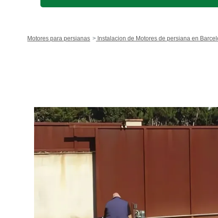
Motores para persianas
Instalacion de Motores de persiana en Barce