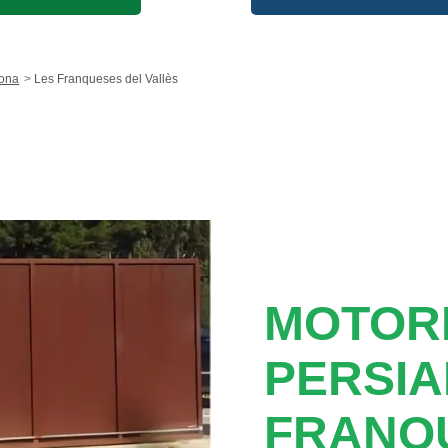
lona
Les Franqueses del Vallès
MOTORI
PERSIA
FRANQ