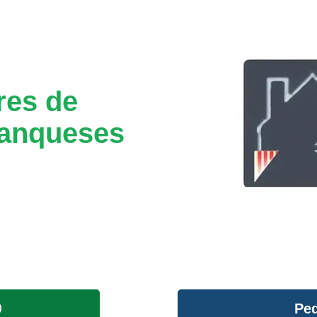
res de
ranqueses
Ped