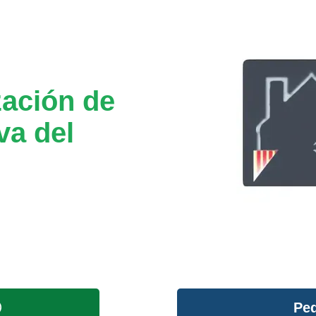
ación de
va del
Ped