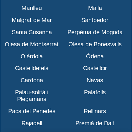
Manlleu
Malla
Malgrat de Mar
Santpedor
Santa Susanna
Perpètua de Mogoda
Olesa de Montserrat
Olesa de Bonesvalls
Olèrdola
Òdena
Castelldefels
Castellcir
Cardona
Navas
Palau-solità i
Palafolls
Plegamans
Pacs del Penedès
Rellinars
Rajadell
Premià de Dalt