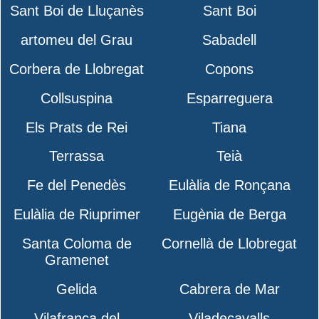
Sant Boi de Lluçanès
Sant Boi
artomeu del Grau
Sabadell
Corbera de Llobregat
Copons
Collsuspina
Esparreguera
Els Prats de Rei
Tiana
Terrassa
Teià
Fe del Penedès
Eulàlia de Ronçana
Eulàlia de Riuprimer
Eugènia de Berga
Santa Coloma de
Cornellà de Llobregat
Gramenet
Gelida
Cabrera de Mar
Vilafranca del
Viladecavalls