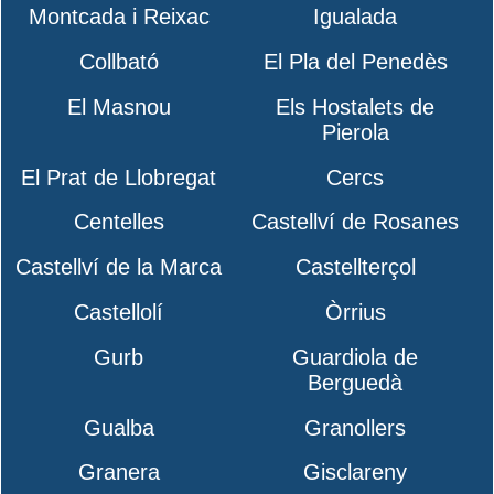
Montcada i Reixac
Igualada
Collbató
El Pla del Penedès
El Masnou
Els Hostalets de
Pierola
El Prat de Llobregat
Cercs
Centelles
Castellví de Rosanes
Castellví de la Marca
Castellterçol
Castellolí
Òrrius
Gurb
Guardiola de
Berguedà
Gualba
Granollers
Granera
Gisclareny