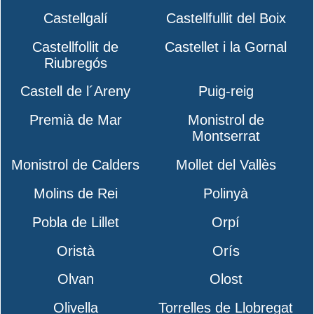
Castellgalí
Castellfullit del Boix
Castellfollit de
Castellet i la Gornal
Riubregós
Castell de l´Areny
Puig-reig
Premià de Mar
Monistrol de
Montserrat
Monistrol de Calders
Mollet del Vallès
Molins de Rei
Polinyà
Pobla de Lillet
Orpí
Oristà
Orís
Olvan
Olost
Olivella
Torrelles de Llobregat