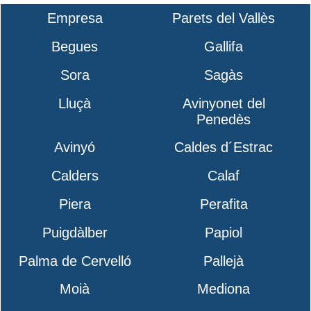
Empresa
Parets del Vallès
Begues
Gallifa
Sora
Sagàs
Lluçà
Avinyonet del
Penedès
Avinyó
Caldes d´Estrac
Calders
Calaf
Piera
Perafita
Puigdàlber
Papiol
Palma de Cervelló
Pallejà
Moià
Mediona