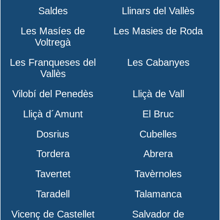
Saldes
Llinars del Vallès
Les Masíes de
Les Masies de Roda
Voltregà
Les Franqueses del
Les Cabanyes
Vallès
Vilobí del Penedès
Lliçà de Vall
Lliçà d´Amunt
El Bruc
Dosrius
Cubelles
Tordera
Abrera
Tavertet
Tavèrnoles
Taradell
Talamanca
Vicenç de Castellet
Salvador de