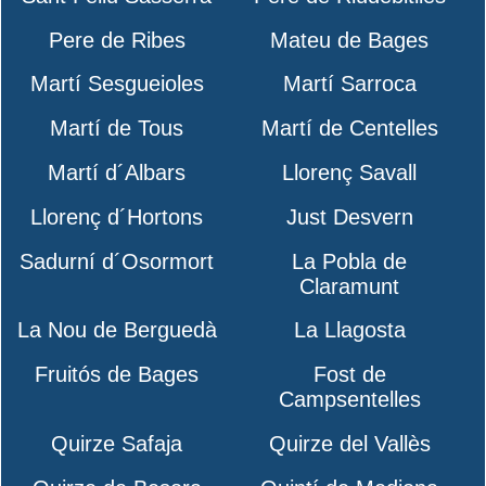
Pere de Ribes
Mateu de Bages
Martí Sesgueioles
Martí Sarroca
Martí de Tous
Martí de Centelles
Martí d´Albars
Llorenç Savall
Llorenç d´Hortons
Just Desvern
Sadurní d´Osormort
La Pobla de
Claramunt
La Nou de Berguedà
La Llagosta
Fruitós de Bages
Fost de
Campsentelles
Quirze Safaja
Quirze del Vallès