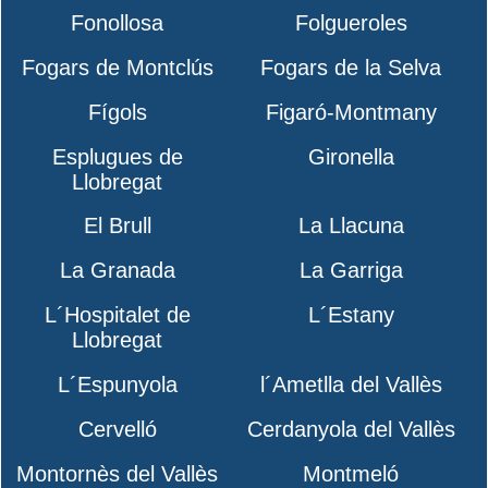
Fonollosa
Folgueroles
Fogars de Montclús
Fogars de la Selva
Fígols
Figaró-Montmany
Esplugues de
Gironella
Llobregat
El Brull
La Llacuna
La Granada
La Garriga
L´Hospitalet de
L´Estany
Llobregat
L´Espunyola
l´Ametlla del Vallès
Cervelló
Cerdanyola del Vallès
Montornès del Vallès
Montmeló