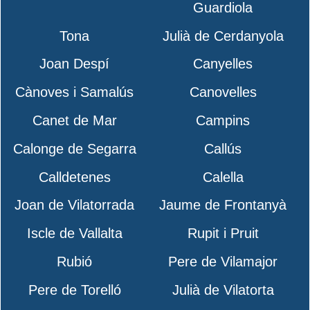
Guardiola
Tona
Julià de Cerdanyola
Joan Despí
Canyelles
Cànoves i Samalús
Canovelles
Canet de Mar
Campins
Calonge de Segarra
Callús
Calldetenes
Calella
Joan de Vilatorrada
Jaume de Frontanyà
Iscle de Vallalta
Rupit i Pruit
Rubió
Pere de Vilamajor
Pere de Torelló
Julià de Vilatorta