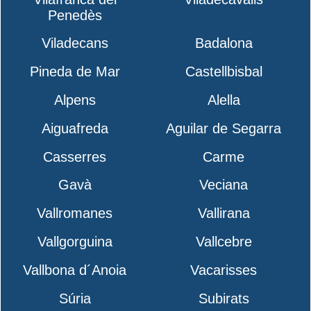
Penedès
Viladecans
Badalona
Pineda de Mar
Castellbisbal
Alpens
Alella
Aiguafreda
Aguilar de Segarra
Casserres
Carme
Gavà
Veciana
Vallromanes
Vallirana
Vallgorguina
Vallcebre
Vallbona d´Anoia
Vacarisses
Súria
Subirats