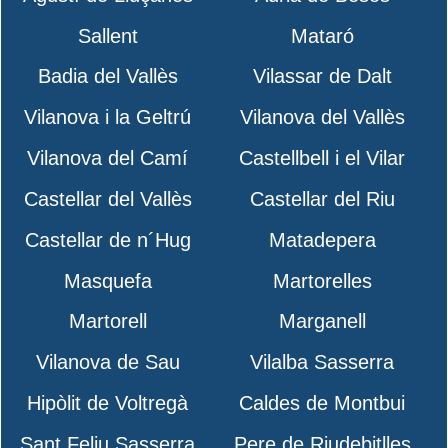
Sallent
Mataró
Badia del Vallès
Vilassar de Dalt
Vilanova i la Geltrú
Vilanova del Vallès
Vilanova del Camí
Castellbell i el Vilar
Castellar del Vallès
Castellar del Riu
Castellar de n´Hug
Matadepera
Masquefa
Martorelles
Martorell
Marganell
Vilanova de Sau
Vilalba Sasserra
Hipòlit de Voltregà
Caldes de Montbui
Sant Feliu Sasserra
Pere de Riudebitlles