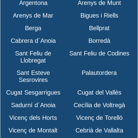
Argentona
Arenys de Munt
Arenys de Mar
Bigues i Riells
Berga
Bellprat
Cabrera d´Anoia
Borredà
Sant Feliu de
Sant Feliu de Codines
Llobregat
Sant Esteve
Palautordera
Sesrovires
Cugat Sesgarrigues
Cugat del Vallès
Sadurní d´Anoia
Cecília de Voltregà
Vicenç dels Horts
Vicenç de Torelló
Vicenç de Montalt
Cebrià de Vallalta