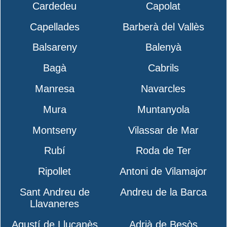
Cardedeu
Capolat
Capellades
Barberà del Vallès
Balsareny
Balenyà
Bagà
Cabrils
Manresa
Navarcles
Mura
Muntanyola
Montseny
Vilassar de Mar
Rubí
Roda de Ter
Ripollet
Antoni de Vilamajor
Sant Andreu de
Andreu de la Barca
Llavaneres
Agustí de Lluçanès
Adrià de Besòs