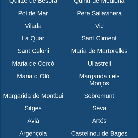
Quirze de Besora
Quintí de Mediona
Pol de Mar
Pere Sallavinera
Vilada
Vic
La Quar
Sant Climent
Sant Celoni
Maria de Martorelles
Maria de Corcó
Ullastrell
Maria d´Oló
Margarida i els
Monjos
Margarida de Montbui
Sobremunt
Sitges
Seva
Avià
Artés
Argençola
Castellnou de Bages