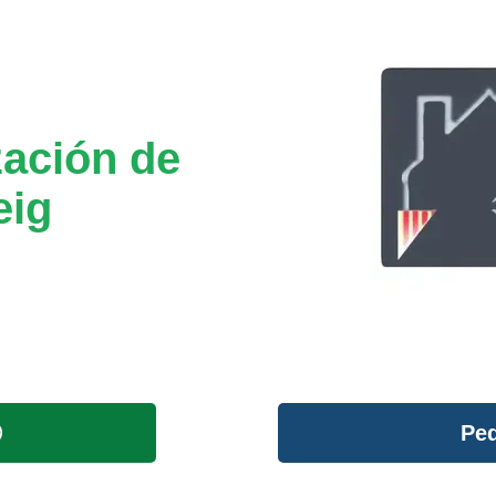
ación de
eig
Ped