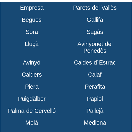
Empresa
Parets del Vallès
Begues
Gallifa
Sora
Sagàs
Lluçà
Avinyonet del
Penedès
Avinyó
Caldes d´Estrac
Calders
Calaf
Piera
Perafita
Puigdàlber
Papiol
Palma de Cervelló
Pallejà
Moià
Mediona