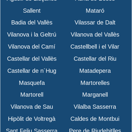
Sallent
Mataró
Badia del Vallès
Vilassar de Dalt
Vilanova i la Geltrú
Vilanova del Vallès
Vilanova del Camí
Castellbell i el Vilar
Castellar del Vallès
Castellar del Riu
Castellar de n´Hug
Matadepera
Masquefa
Martorelles
Martorell
Marganell
Vilanova de Sau
Vilalba Sasserra
Hipòlit de Voltregà
Caldes de Montbui
Sant Feliu Sasserra
Pere de Riudebitlles