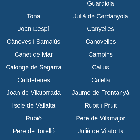
Guardiola
Tona
Julià de Cerdanyola
Joan Despí
Canyelles
Cànoves i Samalús
Canovelles
Canet de Mar
Campins
Calonge de Segarra
Callús
Calldetenes
Calella
Joan de Vilatorrada
Jaume de Frontanyà
Iscle de Vallalta
Rupit i Pruit
Rubió
Pere de Vilamajor
Pere de Torelló
Julià de Vilatorta