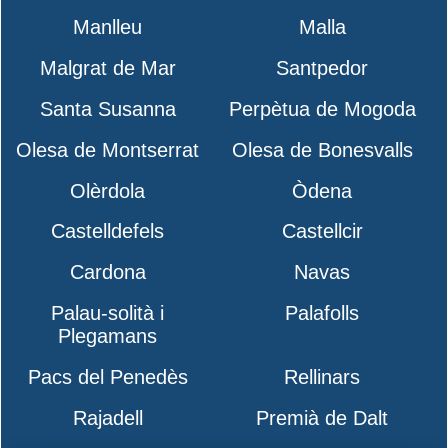
Manlleu
Malla
Malgrat de Mar
Santpedor
Santa Susanna
Perpètua de Mogoda
Olesa de Montserrat
Olesa de Bonesvalls
Olèrdola
Òdena
Castelldefels
Castellcir
Cardona
Navas
Palau-solità i
Palafolls
Plegamans
Pacs del Penedès
Rellinars
Rajadell
Premià de Dalt