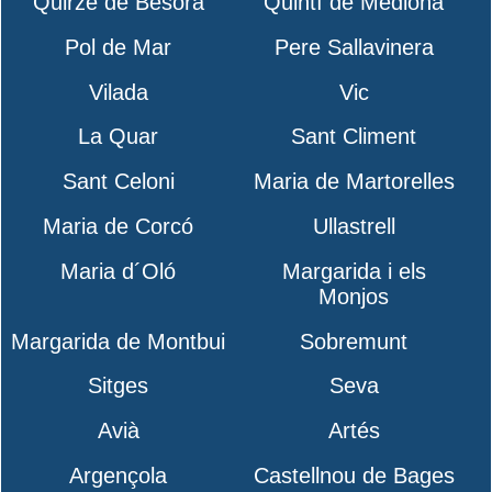
Quirze de Besora
Quintí de Mediona
Pol de Mar
Pere Sallavinera
Vilada
Vic
La Quar
Sant Climent
Sant Celoni
Maria de Martorelles
Maria de Corcó
Ullastrell
Maria d´Oló
Margarida i els
Monjos
Margarida de Montbui
Sobremunt
Sitges
Seva
Avià
Artés
Argençola
Castellnou de Bages