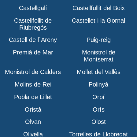
Castellgalí
Castellfullit del Boix
Castellfollit de
Castellet i la Gornal
Riubregós
Castell de l´Areny
Puig-reig
Premià de Mar
Monistrol de
Montserrat
Monistrol de Calders
Mollet del Vallès
Molins de Rei
Polinyà
Pobla de Lillet
Orpí
Oristà
Orís
Olvan
Olost
Olivella
Torrelles de Llobregat