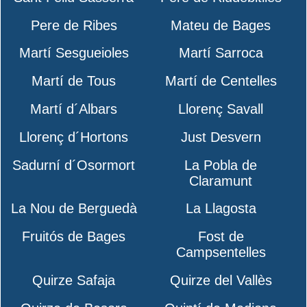
Pere de Ribes
Mateu de Bages
Martí Sesgueioles
Martí Sarroca
Martí de Tous
Martí de Centelles
Martí d´Albars
Llorenç Savall
Llorenç d´Hortons
Just Desvern
Sadurní d´Osormort
La Pobla de
Claramunt
La Nou de Berguedà
La Llagosta
Fruitós de Bages
Fost de
Campsentelles
Quirze Safaja
Quirze del Vallès