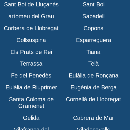
Sant Boi de Lluçanès
Sant Boi
artomeu del Grau
Sabadell
Corbera de Llobregat
Copons
Collsuspina
Esparreguera
Els Prats de Rei
Tiana
Terrassa
Teià
Fe del Penedès
Eulàlia de Ronçana
Eulàlia de Riuprimer
Eugènia de Berga
Santa Coloma de
Cornellà de Llobregat
Gramenet
Gelida
Cabrera de Mar
Vilafranca del
Viladecavalls