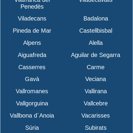
Penedès
Viladecans
Badalona
Pineda de Mar
Castellbisbal
Alpens
Alella
Aiguafreda
Aguilar de Segarra
Casserres
Carme
Gavà
Veciana
Vallromanes
Vallirana
Vallgorguina
Vallcebre
Vallbona d´Anoia
Vacarisses
Súria
Subirats