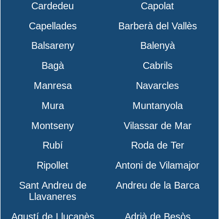
Cardedeu
Capolat
Capellades
Barberà del Vallès
Balsareny
Balenyà
Bagà
Cabrils
Manresa
Navarcles
Mura
Muntanyola
Montseny
Vilassar de Mar
Rubí
Roda de Ter
Ripollet
Antoni de Vilamajor
Sant Andreu de
Andreu de la Barca
Llavaneres
Agustí de Lluçanès
Adrià de Besòs