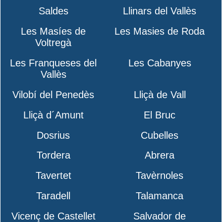
Saldes
Llinars del Vallès
Les Masíes de
Les Masies de Roda
Voltregà
Les Franqueses del
Les Cabanyes
Vallès
Vilobí del Penedès
Lliçà de Vall
Lliçà d´Amunt
El Bruc
Dosrius
Cubelles
Tordera
Abrera
Tavertet
Tavèrnoles
Taradell
Talamanca
Vicenç de Castellet
Salvador de