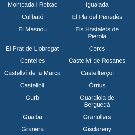
Montcada i Reixac
Igualada
Collbató
El Pla del Penedès
El Masnou
Els Hostalets de
Pierola
El Prat de Llobregat
Cercs
Centelles
Castellví de Rosanes
Castellví de la Marca
Castellterçol
Castellolí
Òrrius
Gurb
Guardiola de
Berguedà
Gualba
Granollers
Granera
Gisclareny