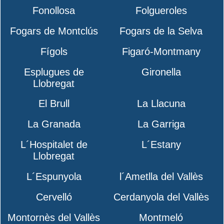
Fonollosa
Folgueroles
Fogars de Montclús
Fogars de la Selva
Fígols
Figaró-Montmany
Esplugues de
Gironella
Llobregat
El Brull
La Llacuna
La Granada
La Garriga
L´Hospitalet de
L´Estany
Llobregat
L´Espunyola
l´Ametlla del Vallès
Cervelló
Cerdanyola del Vallès
Montornès del Vallès
Montmeló