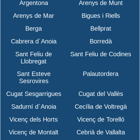
Argentona
Arenys de Munt
Arenys de Mar
Bigues i Riells
Berga
Bellprat
Cabrera d´Anoia
Borredà
Sant Feliu de
Sant Feliu de Codines
Llobregat
Sant Esteve
Palautordera
Sesrovires
Cugat Sesgarrigues
Cugat del Vallès
Sadurní d´Anoia
Cecília de Voltregà
Vicenç dels Horts
Vicenç de Torelló
Vicenç de Montalt
Cebrià de Vallalta