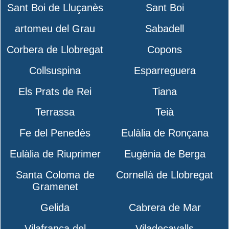
Sant Boi de Lluçanès
Sant Boi
artomeu del Grau
Sabadell
Corbera de Llobregat
Copons
Collsuspina
Esparreguera
Els Prats de Rei
Tiana
Terrassa
Teià
Fe del Penedès
Eulàlia de Ronçana
Eulàlia de Riuprimer
Eugènia de Berga
Santa Coloma de
Cornellà de Llobregat
Gramenet
Gelida
Cabrera de Mar
Vilafranca del
Viladecavalls