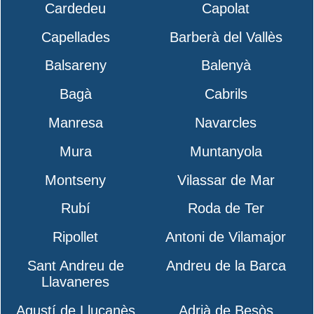
Cardedeu
Capolat
Capellades
Barberà del Vallès
Balsareny
Balenyà
Bagà
Cabrils
Manresa
Navarcles
Mura
Muntanyola
Montseny
Vilassar de Mar
Rubí
Roda de Ter
Ripollet
Antoni de Vilamajor
Sant Andreu de
Andreu de la Barca
Llavaneres
Agustí de Lluçanès
Adrià de Besòs