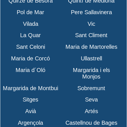
Quirze de Besora
Quintí de Mediona
Pol de Mar
Pere Sallavinera
Vilada
Vic
La Quar
Sant Climent
Sant Celoni
Maria de Martorelles
Maria de Corcó
Ullastrell
Maria d´Oló
Margarida i els
Monjos
Margarida de Montbui
Sobremunt
Sitges
Seva
Avià
Artés
Argençola
Castellnou de Bages