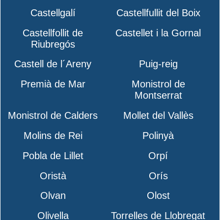
Castellgalí
Castellfullit del Boix
Castellfollit de
Castellet i la Gornal
Riubregós
Castell de l´Areny
Puig-reig
Premià de Mar
Monistrol de
Montserrat
Monistrol de Calders
Mollet del Vallès
Molins de Rei
Polinyà
Pobla de Lillet
Orpí
Oristà
Orís
Olvan
Olost
Olivella
Torrelles de Llobregat