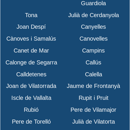
Guardiola
Tona
Julià de Cerdanyola
Joan Despí
Canyelles
Cànoves i Samalús
Canovelles
Canet de Mar
Campins
Calonge de Segarra
Callús
Calldetenes
Calella
Joan de Vilatorrada
Jaume de Frontanyà
Iscle de Vallalta
Rupit i Pruit
Rubió
Pere de Vilamajor
Pere de Torelló
Julià de Vilatorta