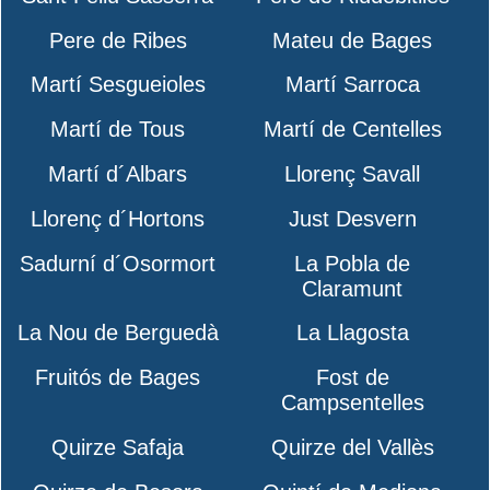
Pere de Ribes
Mateu de Bages
Martí Sesgueioles
Martí Sarroca
Martí de Tous
Martí de Centelles
Martí d´Albars
Llorenç Savall
Llorenç d´Hortons
Just Desvern
Sadurní d´Osormort
La Pobla de
Claramunt
La Nou de Berguedà
La Llagosta
Fruitós de Bages
Fost de
Campsentelles
Quirze Safaja
Quirze del Vallès