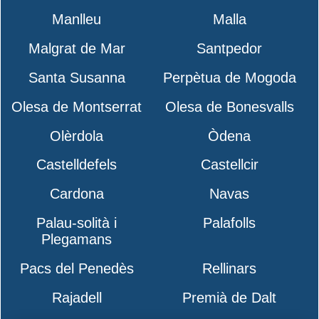
Manlleu
Malla
Malgrat de Mar
Santpedor
Santa Susanna
Perpètua de Mogoda
Olesa de Montserrat
Olesa de Bonesvalls
Olèrdola
Òdena
Castelldefels
Castellcir
Cardona
Navas
Palau-solità i
Palafolls
Plegamans
Pacs del Penedès
Rellinars
Rajadell
Premià de Dalt