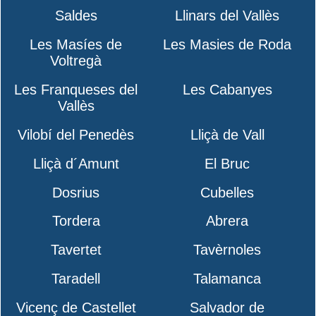
Saldes
Llinars del Vallès
Les Masíes de
Les Masies de Roda
Voltregà
Les Franqueses del
Les Cabanyes
Vallès
Vilobí del Penedès
Lliçà de Vall
Lliçà d´Amunt
El Bruc
Dosrius
Cubelles
Tordera
Abrera
Tavertet
Tavèrnoles
Taradell
Talamanca
Vicenç de Castellet
Salvador de