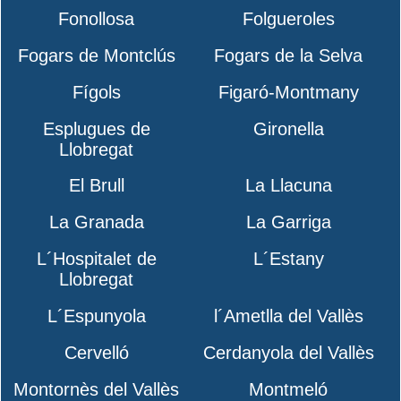
Fonollosa
Folgueroles
Fogars de Montclús
Fogars de la Selva
Fígols
Figaró-Montmany
Esplugues de
Gironella
Llobregat
El Brull
La Llacuna
La Granada
La Garriga
L´Hospitalet de
L´Estany
Llobregat
L´Espunyola
l´Ametlla del Vallès
Cervelló
Cerdanyola del Vallès
Montornès del Vallès
Montmeló