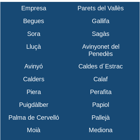
Empresa
Parets del Vallès
Begues
Gallifa
Sora
Sagàs
Lluçà
Avinyonet del
Penedès
Avinyó
Caldes d´Estrac
Calders
Calaf
Piera
Perafita
Puigdàlber
Papiol
Palma de Cervelló
Pallejà
Moià
Mediona