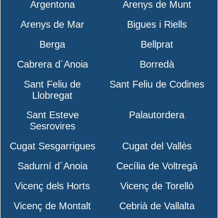
Argentona
Arenys de Munt
Arenys de Mar
Bigues i Riells
Berga
Bellprat
Cabrera d´Anoia
Borredà
Sant Feliu de
Sant Feliu de Codines
Llobregat
Sant Esteve
Palautordera
Sesrovires
Cugat Sesgarrigues
Cugat del Vallès
Sadurní d´Anoia
Cecília de Voltregà
Vicenç dels Horts
Vicenç de Torelló
Vicenç de Montalt
Cebrià de Vallalta