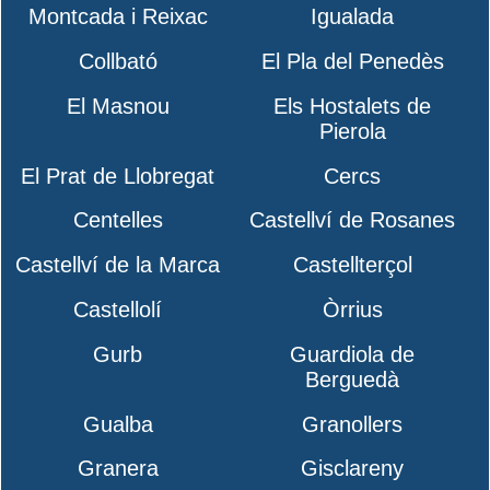
Montcada i Reixac
Igualada
Collbató
El Pla del Penedès
El Masnou
Els Hostalets de
Pierola
El Prat de Llobregat
Cercs
Centelles
Castellví de Rosanes
Castellví de la Marca
Castellterçol
Castellolí
Òrrius
Gurb
Guardiola de
Berguedà
Gualba
Granollers
Granera
Gisclareny