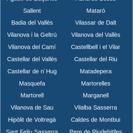
Sallent
Mataró
Badia del Vallès
Vilassar de Dalt
Vilanova i la Geltrú
Vilanova del Vallès
Vilanova del Camí
Castellbell i el Vilar
Castellar del Vallès
Castellar del Riu
Castellar de n´Hug
Matadepera
Masquefa
Martorelles
Martorell
Marganell
Vilanova de Sau
Vilalba Sasserra
Hipòlit de Voltregà
Caldes de Montbui
Sant Feliu Sasserra
Pere de Riudebitlles