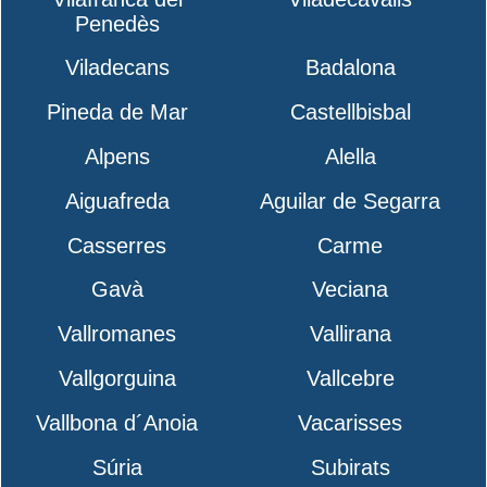
Penedès
Viladecans
Badalona
Pineda de Mar
Castellbisbal
Alpens
Alella
Aiguafreda
Aguilar de Segarra
Casserres
Carme
Gavà
Veciana
Vallromanes
Vallirana
Vallgorguina
Vallcebre
Vallbona d´Anoia
Vacarisses
Súria
Subirats