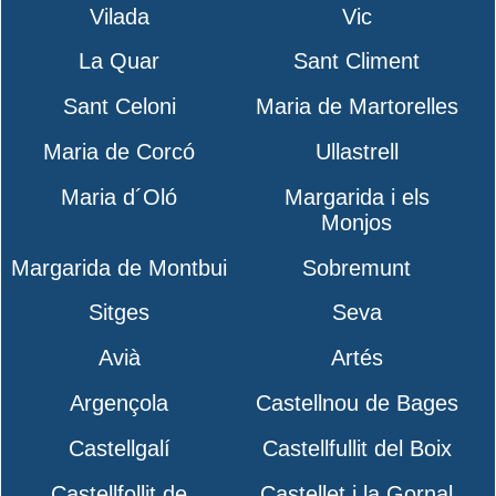
Vilada
Vic
La Quar
Sant Climent
Sant Celoni
Maria de Martorelles
Maria de Corcó
Ullastrell
Maria d´Oló
Margarida i els
Monjos
Margarida de Montbui
Sobremunt
Sitges
Seva
Avià
Artés
Argençola
Castellnou de Bages
Castellgalí
Castellfullit del Boix
Castellfollit de
Castellet i la Gornal