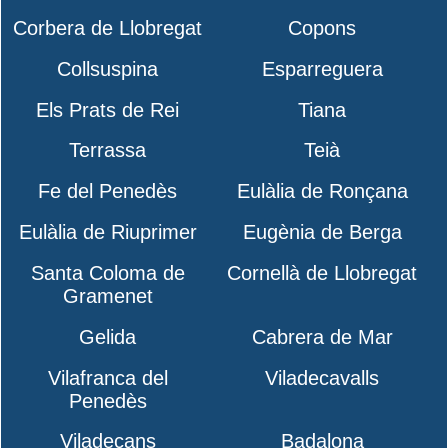
Corbera de Llobregat
Copons
Collsuspina
Esparreguera
Els Prats de Rei
Tiana
Terrassa
Teià
Fe del Penedès
Eulàlia de Ronçana
Eulàlia de Riuprimer
Eugènia de Berga
Santa Coloma de
Cornellà de Llobregat
Gramenet
Gelida
Cabrera de Mar
Vilafranca del
Viladecavalls
Penedès
Viladecans
Badalona