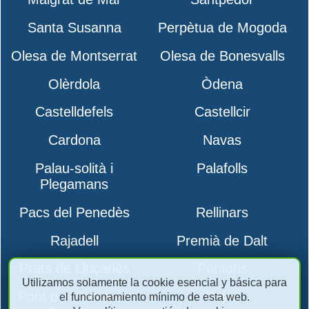
Santa Susanna
Perpètua de Mogoda
Olesa de Montserrat
Olesa de Bonesvalls
Olèrdola
Òdena
Castelldefels
Castellcir
Cardona
Navas
Palau-solità i
Palafolls
Plegamans
Pacs del Penedès
Rellinars
Rajadell
Premià de Dalt
Prats de Lluçanès
Pontons
Utilizamos solamente la cookie esencial y básica para
Pont de Vilomara i
Pujalt
el funcionamiento mínimo de esta web.