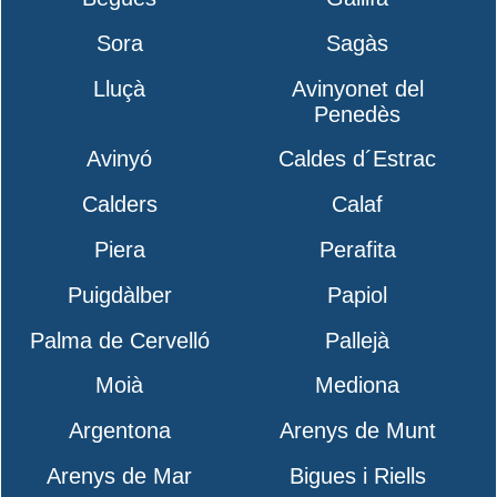
Sora
Sagàs
Lluçà
Avinyonet del
Penedès
Avinyó
Caldes d´Estrac
Calders
Calaf
Piera
Perafita
Puigdàlber
Papiol
Palma de Cervelló
Pallejà
Moià
Mediona
Argentona
Arenys de Munt
Arenys de Mar
Bigues i Riells