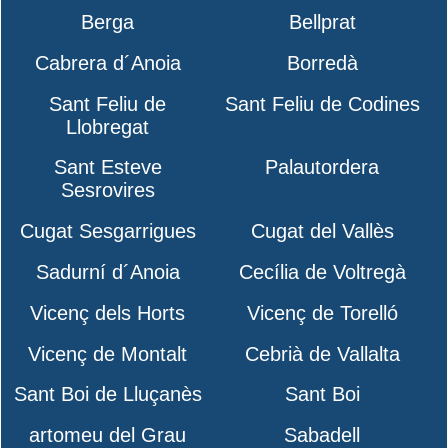
Berga
Bellprat
Cabrera d´Anoia
Borredà
Sant Feliu de
Sant Feliu de Codines
Llobregat
Sant Esteve
Palautordera
Sesrovires
Cugat Sesgarrigues
Cugat del Vallès
Sadurní d´Anoia
Cecília de Voltregà
Vicenç dels Horts
Vicenç de Torelló
Vicenç de Montalt
Cebrià de Vallalta
Sant Boi de Lluçanès
Sant Boi
artomeu del Grau
Sabadell