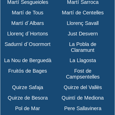
Martí Sesgueioles
Martí Sarroca
Martí de Tous
Martí de Centelles
Martí d´Albars
Llorenç Savall
Llorenç d´Hortons
Just Desvern
Sadurní d´Osormort
La Pobla de
Claramunt
La Nou de Berguedà
La Llagosta
Fruitós de Bages
Fost de
Campsentelles
Quirze Safaja
Quirze del Vallès
Quirze de Besora
Quintí de Mediona
Pol de Mar
Pere Sallavinera