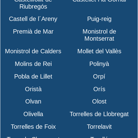
Riubregós
Castell de l´Areny
Puig-reig
Premià de Mar
Monistrol de
Montserrat
Monistrol de Calders
Mollet del Vallès
Molins de Rei
Polinyà
Pobla de Lillet
Orpí
Oristà
Orís
Olvan
Olost
Olivella
Torrelles de Llobregat
Torrelles de Foix
Torrelavit