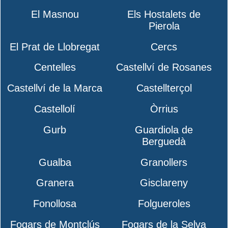
El Masnou
Els Hostalets de
Pierola
El Prat de Llobregat
Cercs
Centelles
Castellví de Rosanes
Castellví de la Marca
Castellterçol
Castellolí
Òrrius
Gurb
Guardiola de
Berguedà
Gualba
Granollers
Granera
Gisclareny
Fonollosa
Folgueroles
Fogars de Montclús
Fogars de la Selva