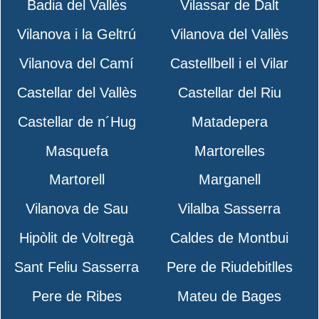
Badia del Vallès
Vilassar de Dalt
Vilanova i la Geltrú
Vilanova del Vallès
Vilanova del Camí
Castellbell i el Vilar
Castellar del Vallès
Castellar del Riu
Castellar de n´Hug
Matadepera
Masquefa
Martorelles
Martorell
Marganell
Vilanova de Sau
Vilalba Sasserra
Hipòlit de Voltregà
Caldes de Montbui
Sant Feliu Sasserra
Pere de Riudebitlles
Pere de Ribes
Mateu de Bages