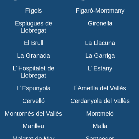
Fígols
Figaró-Montmany
Esplugues de
Gironella
Llobregat
El Brull
La Llacuna
La Granada
La Garriga
L´Hospitalet de
L´Estany
Llobregat
L´Espunyola
l´Ametlla del Vallès
Cervelló
Cerdanyola del Vallès
Montornès del Vallès
Montmeló
Manlleu
Malla
Malgrat de Mar
Santpedor