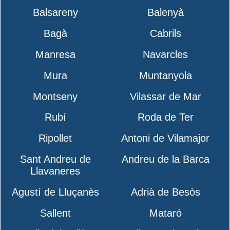
Balsareny
Balenyà
Bagà
Cabrils
Manresa
Navarcles
Mura
Muntanyola
Montseny
Vilassar de Mar
Rubí
Roda de Ter
Ripollet
Antoni de Vilamajor
Sant Andreu de
Andreu de la Barca
Llavaneres
Agustí de Lluçanès
Adrià de Besòs
Sallent
Mataró