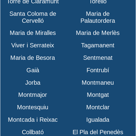
Torre de Claramunt
Torelló
Santa Coloma de
Maria de
Cervelló
Palautordera
Maria de Miralles
Maria de Merlès
Viver i Serrateix
Tagamanent
Maria de Besora
Sentmenat
Gaià
Fontrubí
Jorba
Montmaneu
Montmajor
Montgat
Montesquiu
Montclar
Montcada i Reixac
Igualada
Collbató
El Pla del Penedès