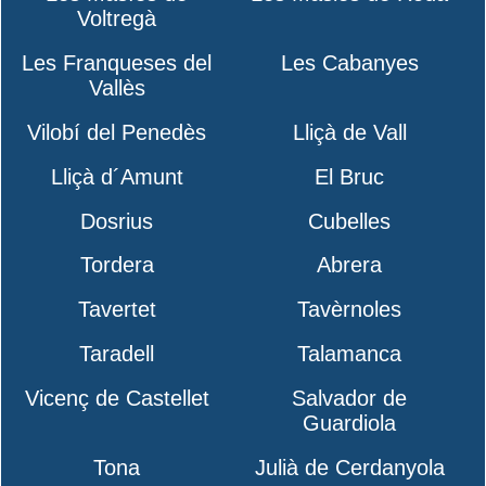
Voltregà
Les Franqueses del
Les Cabanyes
Vallès
Vilobí del Penedès
Lliçà de Vall
Lliçà d´Amunt
El Bruc
Dosrius
Cubelles
Tordera
Abrera
Tavertet
Tavèrnoles
Taradell
Talamanca
Vicenç de Castellet
Salvador de
Guardiola
Tona
Julià de Cerdanyola