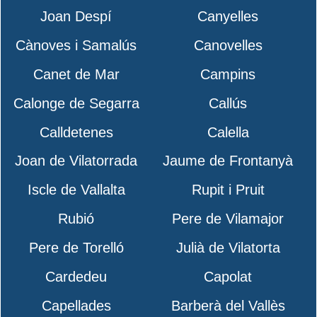
Joan Despí
Canyelles
Cànoves i Samalús
Canovelles
Canet de Mar
Campins
Calonge de Segarra
Callús
Calldetenes
Calella
Joan de Vilatorrada
Jaume de Frontanyà
Iscle de Vallalta
Rupit i Pruit
Rubió
Pere de Vilamajor
Pere de Torelló
Julià de Vilatorta
Cardedeu
Capolat
Capellades
Barberà del Vallès