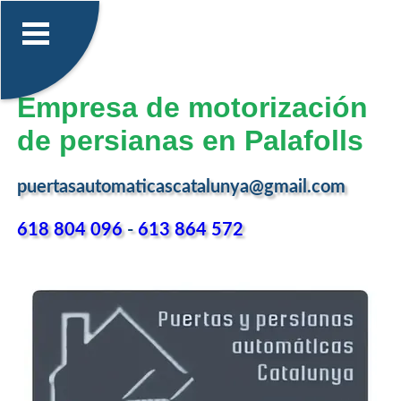
Empresa de motorización
de persianas en Palafolls
puertasautomaticascatalunya@gmail.com
618 804 096
-
613 864 572