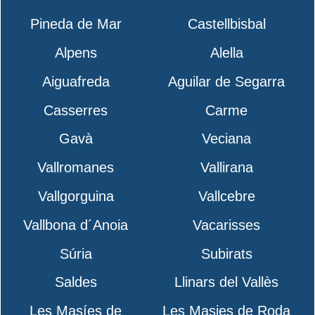
Pineda de Mar
Castellbisbal
Alpens
Alella
Aiguafreda
Aguilar de Segarra
Casserres
Carme
Gavà
Veciana
Vallromanes
Vallirana
Vallgorguina
Vallcebre
Vallbona d´Anoia
Vacarisses
Súria
Subirats
Saldes
Llinars del Vallès
Les Masíes de
Les Masies de Roda