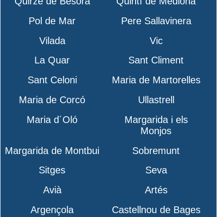
Quirze de Besora
Quintí de Mediona
Pol de Mar
Pere Sallavinera
Vilada
Vic
La Quar
Sant Climent
Sant Celoni
Maria de Martorelles
Maria de Corcó
Ullastrell
Maria d´Oló
Margarida i els
Monjos
Margarida de Montbui
Sobremunt
Sitges
Seva
Avià
Artés
Argençola
Castellnou de Bages