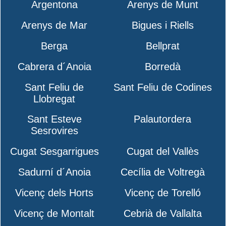
Argentona
Arenys de Munt
Arenys de Mar
Bigues i Riells
Berga
Bellprat
Cabrera d´Anoia
Borredà
Sant Feliu de
Sant Feliu de Codines
Llobregat
Sant Esteve
Palautordera
Sesrovires
Cugat Sesgarrigues
Cugat del Vallès
Sadurní d´Anoia
Cecília de Voltregà
Vicenç dels Horts
Vicenç de Torelló
Vicenç de Montalt
Cebrià de Vallalta