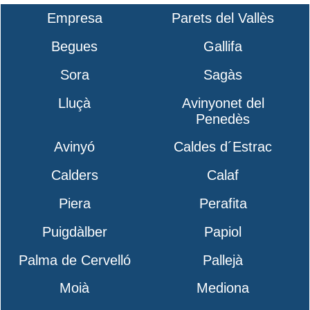
Empresa
Parets del Vallès
Begues
Gallifa
Sora
Sagàs
Lluçà
Avinyonet del
Penedès
Avinyó
Caldes d´Estrac
Calders
Calaf
Piera
Perafita
Puigdàlber
Papiol
Palma de Cervelló
Pallejà
Moià
Mediona