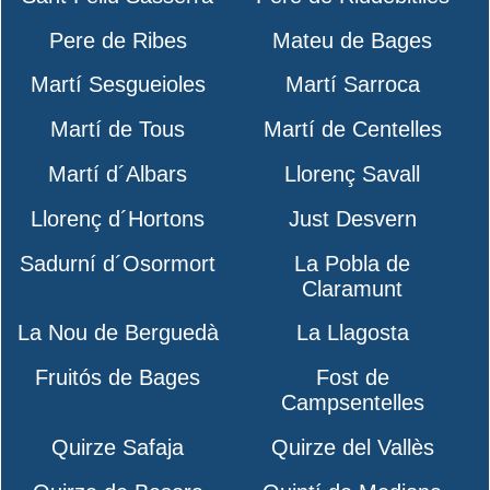
Pere de Ribes
Mateu de Bages
Martí Sesgueioles
Martí Sarroca
Martí de Tous
Martí de Centelles
Martí d´Albars
Llorenç Savall
Llorenç d´Hortons
Just Desvern
Sadurní d´Osormort
La Pobla de
Claramunt
La Nou de Berguedà
La Llagosta
Fruitós de Bages
Fost de
Campsentelles
Quirze Safaja
Quirze del Vallès