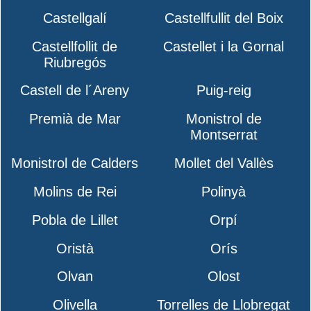
Castellgalí
Castellfullit del Boix
Castellfollit de
Castellet i la Gornal
Riubregós
Castell de l´Areny
Puig-reig
Premià de Mar
Monistrol de
Montserrat
Monistrol de Calders
Mollet del Vallès
Molins de Rei
Polinyà
Pobla de Lillet
Orpí
Oristà
Orís
Olvan
Olost
Olivella
Torrelles de Llobregat