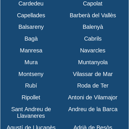
Cardedeu
Capolat
Capellades
Barberà del Vallès
Balsareny
Balenyà
Bagà
Cabrils
Manresa
Navarcles
Mura
Muntanyola
Montseny
Vilassar de Mar
Rubí
Roda de Ter
Ripollet
Antoni de Vilamajor
Sant Andreu de
Andreu de la Barca
Llavaneres
Agustí de Lluçanès
Adrià de Besòs