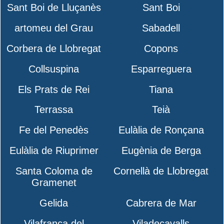
Sant Boi de Lluçanès
Sant Boi
artomeu del Grau
Sabadell
Corbera de Llobregat
Copons
Collsuspina
Esparreguera
Els Prats de Rei
Tiana
Terrassa
Teià
Fe del Penedès
Eulàlia de Ronçana
Eulàlia de Riuprimer
Eugènia de Berga
Santa Coloma de
Cornellà de Llobregat
Gramenet
Gelida
Cabrera de Mar
Vilafranca del
Viladecavalls