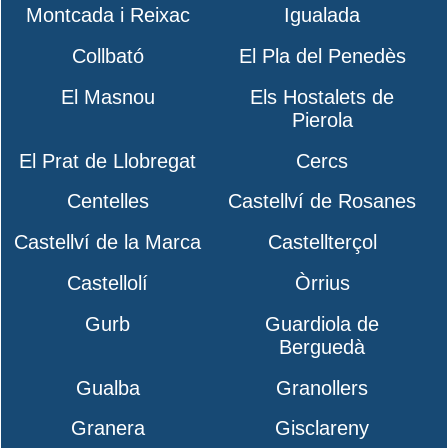
Montcada i Reixac
Igualada
Collbató
El Pla del Penedès
El Masnou
Els Hostalets de
Pierola
El Prat de Llobregat
Cercs
Centelles
Castellví de Rosanes
Castellví de la Marca
Castellterçol
Castellolí
Òrrius
Gurb
Guardiola de
Berguedà
Gualba
Granollers
Granera
Gisclareny