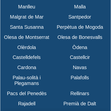
Manlleu
Malla
Malgrat de Mar
Santpedor
Santa Susanna
Perpètua de Mogoda
Olesa de Montserrat
Olesa de Bonesvalls
Olèrdola
Òdena
Castelldefels
Castellcir
Cardona
Navas
Palau-solità i
Palafolls
Plegamans
Pacs del Penedès
Rellinars
Rajadell
Premià de Dalt