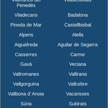
Penedès
Viladecans
Badalona
Pineda de Mar
Castellbisbal
Alpens
Alella
Aiguafreda
Aguilar de Segarra
Casserres
Carme
Gavà
Veciana
Vallromanes
Vallirana
Vallgorguina
Vallcebre
Vallbona d´Anoia
Vacarisses
Súria
Subirats