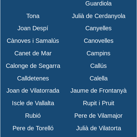
Guardiola
Tona
Julià de Cerdanyola
Joan Despí
Canyelles
Cànoves i Samalús
Canovelles
Canet de Mar
Campins
Calonge de Segarra
Callús
Calldetenes
Calella
Joan de Vilatorrada
Jaume de Frontanyà
Iscle de Vallalta
Rupit i Pruit
Rubió
Pere de Vilamajor
Pere de Torelló
Julià de Vilatorta