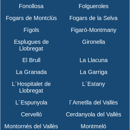
Fonollosa
Folgueroles
Fogars de Montclús
Fogars de la Selva
Fígols
Figaró-Montmany
Esplugues de
Gironella
Llobregat
El Brull
La Llacuna
La Granada
La Garriga
L´Hospitalet de
L´Estany
Llobregat
L´Espunyola
l´Ametlla del Vallès
Cervelló
Cerdanyola del Vallès
Montornès del Vallès
Montmeló