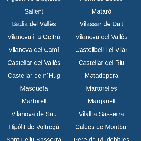
Sallent
Mataró
Badia del Vallès
Vilassar de Dalt
Vilanova i la Geltrú
Vilanova del Vallès
Vilanova del Camí
Castellbell i el Vilar
Castellar del Vallès
Castellar del Riu
Castellar de n´Hug
Matadepera
Masquefa
Martorelles
Martorell
Marganell
Vilanova de Sau
Vilalba Sasserra
Hipòlit de Voltregà
Caldes de Montbui
Sant Feliu Sasserra
Pere de Riudebitlles