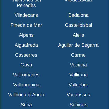
Penedès
Viladecans
Badalona
Pineda de Mar
Castellbisbal
Alpens
Alella
Aiguafreda
Aguilar de Segarra
Casserres
Carme
Gavà
Veciana
Vallromanes
Vallirana
Vallgorguina
Vallcebre
Vallbona d´Anoia
Vacarisses
Súria
Subirats