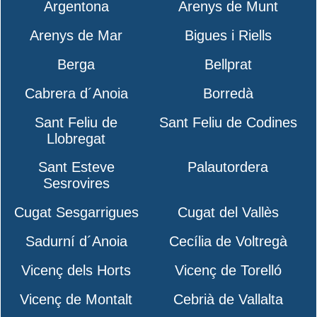
Argentona
Arenys de Munt
Arenys de Mar
Bigues i Riells
Berga
Bellprat
Cabrera d´Anoia
Borredà
Sant Feliu de
Sant Feliu de Codines
Llobregat
Sant Esteve
Palautordera
Sesrovires
Cugat Sesgarrigues
Cugat del Vallès
Sadurní d´Anoia
Cecília de Voltregà
Vicenç dels Horts
Vicenç de Torelló
Vicenç de Montalt
Cebrià de Vallalta