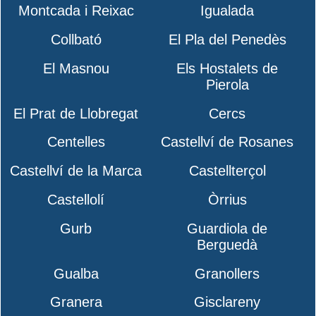
Montcada i Reixac
Igualada
Collbató
El Pla del Penedès
El Masnou
Els Hostalets de
Pierola
El Prat de Llobregat
Cercs
Centelles
Castellví de Rosanes
Castellví de la Marca
Castellterçol
Castellolí
Òrrius
Gurb
Guardiola de
Berguedà
Gualba
Granollers
Granera
Gisclareny