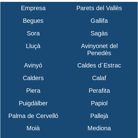
Empresa
Parets del Vallès
Begues
Gallifa
Sora
Sagàs
Lluçà
Avinyonet del
Penedès
Avinyó
Caldes d´Estrac
Calders
Calaf
Piera
Perafita
Puigdàlber
Papiol
Palma de Cervelló
Pallejà
Moià
Mediona