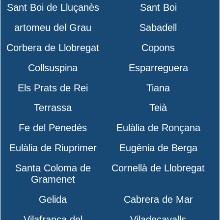
Sant Boi de Lluçanès
Sant Boi
artomeu del Grau
Sabadell
Corbera de Llobregat
Copons
Collsuspina
Esparreguera
Els Prats de Rei
Tiana
Terrassa
Teià
Fe del Penedès
Eulàlia de Ronçana
Eulàlia de Riuprimer
Eugènia de Berga
Santa Coloma de
Cornellà de Llobregat
Gramenet
Gelida
Cabrera de Mar
Vilafranca del
Viladecavalls