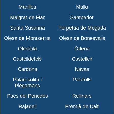
Manlleu
Malla
Malgrat de Mar
Santpedor
Santa Susanna
Perpètua de Mogoda
Olesa de Montserrat
Olesa de Bonesvalls
Olèrdola
Òdena
Castelldefels
Castellcir
Cardona
Navas
Palau-solità i
Palafolls
Plegamans
Pacs del Penedès
Rellinars
Rajadell
Premià de Dalt