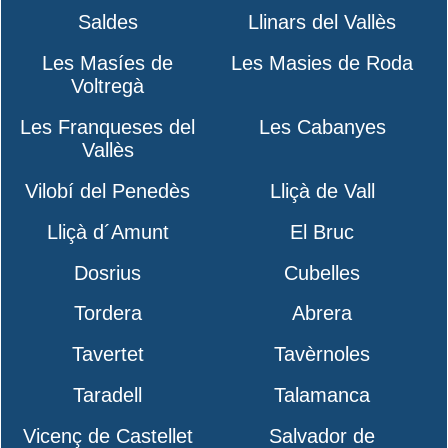
Saldes
Llinars del Vallès
Les Masíes de
Les Masies de Roda
Voltregà
Les Franqueses del
Les Cabanyes
Vallès
Vilobí del Penedès
Lliçà de Vall
Lliçà d´Amunt
El Bruc
Dosrius
Cubelles
Tordera
Abrera
Tavertet
Tavèrnoles
Taradell
Talamanca
Vicenç de Castellet
Salvador de