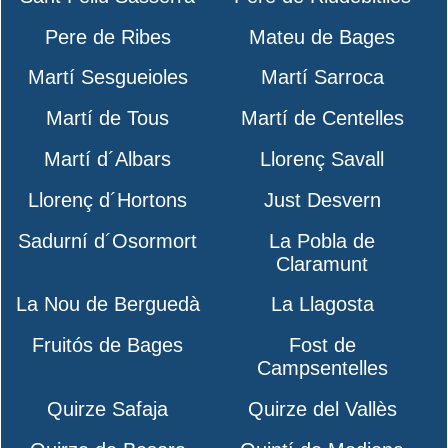
Pere de Ribes
Mateu de Bages
Martí Sesgueioles
Martí Sarroca
Martí de Tous
Martí de Centelles
Martí d´Albars
Llorenç Savall
Llorenç d´Hortons
Just Desvern
Sadurní d´Osormort
La Pobla de
Claramunt
La Nou de Berguedà
La Llagosta
Fruitós de Bages
Fost de
Campsentelles
Quirze Safaja
Quirze del Vallès