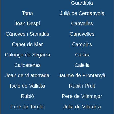
Guardiola
Tona
Julià de Cerdanyola
Joan Despí
Canyelles
Cànoves i Samalús
Canovelles
Canet de Mar
Campins
Calonge de Segarra
Callús
Calldetenes
Calella
Joan de Vilatorrada
Jaume de Frontanyà
Iscle de Vallalta
Rupit i Pruit
Rubió
Pere de Vilamajor
Pere de Torelló
Julià de Vilatorta