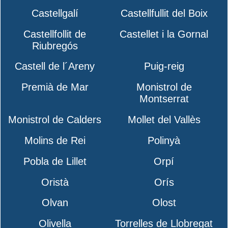
Castellgalí
Castellfullit del Boix
Castellfollit de
Castellet i la Gornal
Riubregós
Castell de l´Areny
Puig-reig
Premià de Mar
Monistrol de
Montserrat
Monistrol de Calders
Mollet del Vallès
Molins de Rei
Polinyà
Pobla de Lillet
Orpí
Oristà
Orís
Olvan
Olost
Olivella
Torrelles de Llobregat