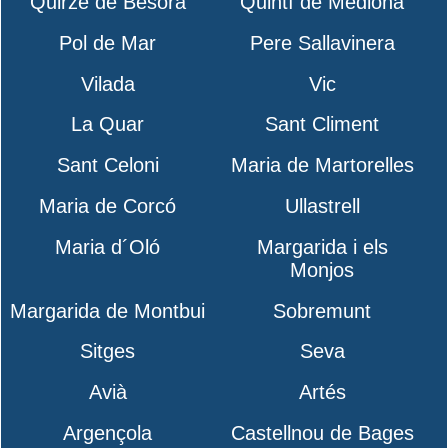
Quirze de Besora
Quintí de Mediona
Pol de Mar
Pere Sallavinera
Vilada
Vic
La Quar
Sant Climent
Sant Celoni
Maria de Martorelles
Maria de Corcó
Ullastrell
Maria d´Oló
Margarida i els
Monjos
Margarida de Montbui
Sobremunt
Sitges
Seva
Avià
Artés
Argençola
Castellnou de Bages