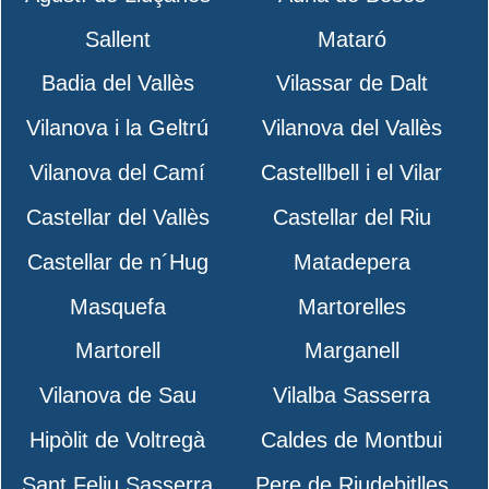
Sallent
Mataró
Badia del Vallès
Vilassar de Dalt
Vilanova i la Geltrú
Vilanova del Vallès
Vilanova del Camí
Castellbell i el Vilar
Castellar del Vallès
Castellar del Riu
Castellar de n´Hug
Matadepera
Masquefa
Martorelles
Martorell
Marganell
Vilanova de Sau
Vilalba Sasserra
Hipòlit de Voltregà
Caldes de Montbui
Sant Feliu Sasserra
Pere de Riudebitlles