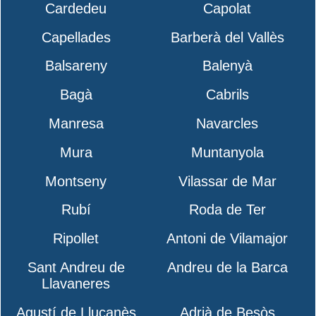
Cardedeu
Capolat
Capellades
Barberà del Vallès
Balsareny
Balenyà
Bagà
Cabrils
Manresa
Navarcles
Mura
Muntanyola
Montseny
Vilassar de Mar
Rubí
Roda de Ter
Ripollet
Antoni de Vilamajor
Sant Andreu de
Andreu de la Barca
Llavaneres
Agustí de Lluçanès
Adrià de Besòs