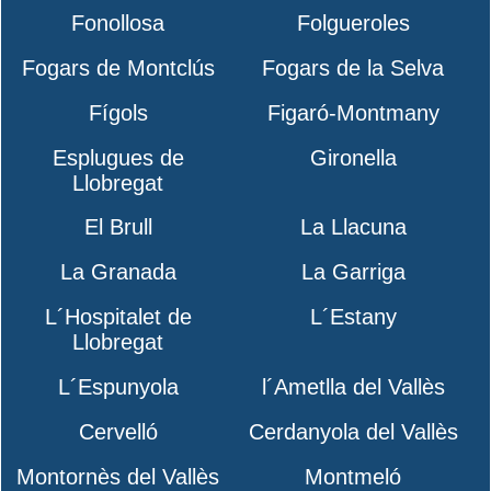
Fonollosa
Folgueroles
Fogars de Montclús
Fogars de la Selva
Fígols
Figaró-Montmany
Esplugues de
Gironella
Llobregat
El Brull
La Llacuna
La Granada
La Garriga
L´Hospitalet de
L´Estany
Llobregat
L´Espunyola
l´Ametlla del Vallès
Cervelló
Cerdanyola del Vallès
Montornès del Vallès
Montmeló