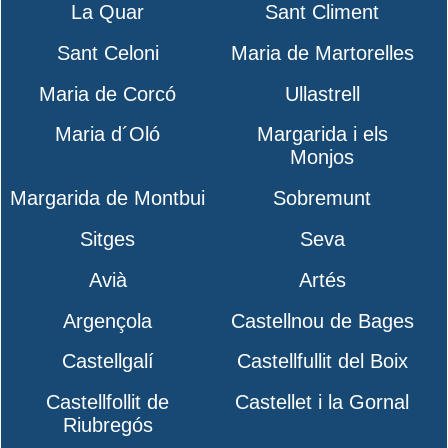
La Quar
Sant Climent
Sant Celoni
Maria de Martorelles
Maria de Corcó
Ullastrell
Maria d´Oló
Margarida i els
Monjos
Margarida de Montbui
Sobremunt
Sitges
Seva
Avià
Artés
Argençola
Castellnou de Bages
Castellgalí
Castellfullit del Boix
Castellfollit de
Castellet i la Gornal
Riubregós