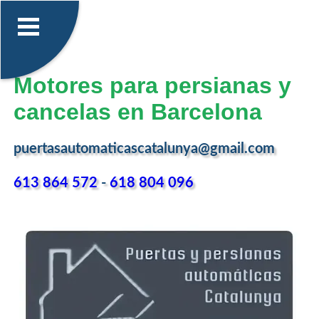
Motores para persianas y
cancelas en Barcelona
puertasautomaticascatalunya@gmail.com
613 864 572
-
618 804 096