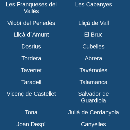
Les Franqueses del
Les Cabanyes
Vallès
Vilobí del Penedès
Lliçà de Vall
Lliçà d´Amunt
El Bruc
Dosrius
Cubelles
Tordera
Abrera
Tavertet
Tavèrnoles
Taradell
Talamanca
Vicenç de Castellet
Salvador de
Guardiola
Tona
Julià de Cerdanyola
Joan Despí
Canyelles