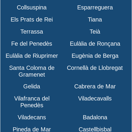
Collsuspina
Esparreguera
Els Prats de Rei
Tiana
Terrassa
Teià
Fe del Penedès
Eulàlia de Ronçana
Eulàlia de Riuprimer
Eugènia de Berga
Santa Coloma de
Cornellà de Llobregat
Gramenet
Gelida
Cabrera de Mar
Vilafranca del
Viladecavalls
Penedès
Viladecans
Badalona
Pineda de Mar
Castellbisbal