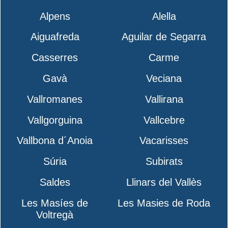
Alpens
Alella
Aiguafreda
Aguilar de Segarra
Casserres
Carme
Gavà
Veciana
Vallromanes
Vallirana
Vallgorguina
Vallcebre
Vallbona d´Anoia
Vacarisses
Súria
Subirats
Saldes
Llinars del Vallès
Les Masíes de
Les Masies de Roda
Voltregà