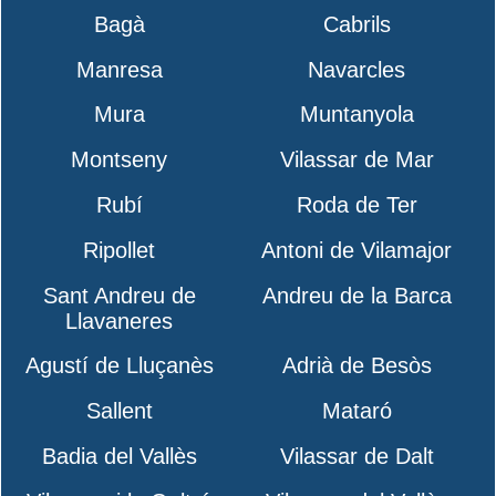
Bagà
Cabrils
Manresa
Navarcles
Mura
Muntanyola
Montseny
Vilassar de Mar
Rubí
Roda de Ter
Ripollet
Antoni de Vilamajor
Sant Andreu de
Andreu de la Barca
Llavaneres
Agustí de Lluçanès
Adrià de Besòs
Sallent
Mataró
Badia del Vallès
Vilassar de Dalt