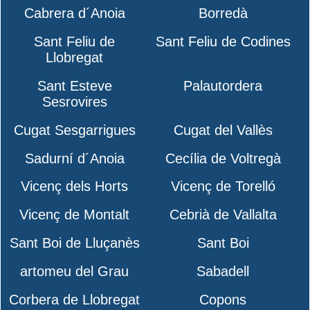
Cabrera d´Anoia
Borredà
Sant Feliu de
Sant Feliu de Codines
Llobregat
Sant Esteve
Palautordera
Sesrovires
Cugat Sesgarrigues
Cugat del Vallès
Sadurní d´Anoia
Cecília de Voltregà
Vicenç dels Horts
Vicenç de Torelló
Vicenç de Montalt
Cebrià de Vallalta
Sant Boi de Lluçanès
Sant Boi
artomeu del Grau
Sabadell
Corbera de Llobregat
Copons