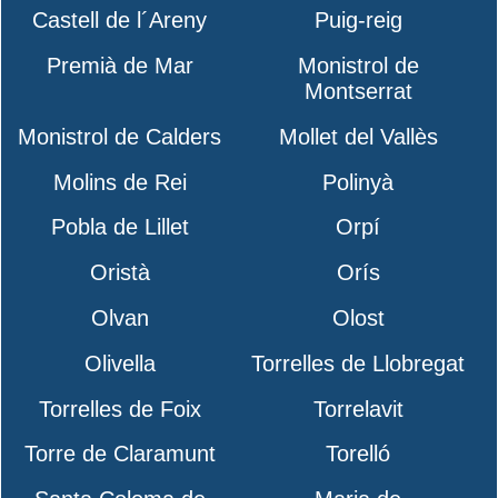
Castell de l´Areny
Puig-reig
Premià de Mar
Monistrol de
Montserrat
Monistrol de Calders
Mollet del Vallès
Molins de Rei
Polinyà
Pobla de Lillet
Orpí
Oristà
Orís
Olvan
Olost
Olivella
Torrelles de Llobregat
Torrelles de Foix
Torrelavit
Torre de Claramunt
Torelló