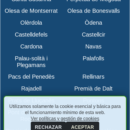
Olesa de Montserrat
Olesa de Bonesvalls
Olèrdola
Òdena
Castelldefels
Castellcir
Cardona
Navas
Palau-solità i
Palafolls
Plegamans
Pacs del Penedès
Rellinars
Rajadell
Premià de Dalt
Prats de Lluçanès
Pontons
Utilizamos solamente la cookie esencial y básica para
Pont de Vilomara i
Pujalt
el funcionamiento mínimo de esta web.
Rocafort
Ver políticas y gestión de cookies
RECHAZAR
ACEPTAR