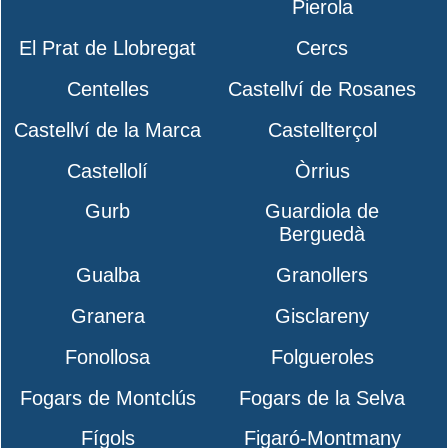
Pierola
El Prat de Llobregat
Cercs
Centelles
Castellví de Rosanes
Castellví de la Marca
Castellterçol
Castellolí
Òrrius
Gurb
Guardiola de
Berguedà
Gualba
Granollers
Granera
Gisclareny
Fonollosa
Folgueroles
Fogars de Montclús
Fogars de la Selva
Fígols
Figaró-Montmany