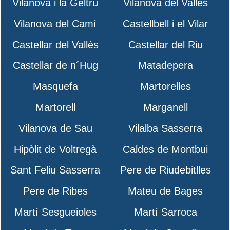
Vilanova i la Geltrú
Vilanova del Vallès
Vilanova del Camí
Castellbell i el Vilar
Castellar del Vallès
Castellar del Riu
Castellar de n´Hug
Matadepera
Masquefa
Martorelles
Martorell
Marganell
Vilanova de Sau
Vilalba Sasserra
Hipòlit de Voltregà
Caldes de Montbui
Sant Feliu Sasserra
Pere de Riudebitlles
Pere de Ribes
Mateu de Bages
Martí Sesgueioles
Martí Sarroca