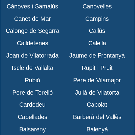
Cànoves i Samalús
Canovelles
Canet de Mar
Campins
Calonge de Segarra
Callús
Calldetenes
Calella
Joan de Vilatorrada
Jaume de Frontanyà
Iscle de Vallalta
Rupit i Pruit
Rubió
Pere de Vilamajor
Pere de Torelló
Julià de Vilatorta
Cardedeu
Capolat
Capellades
Barberà del Vallès
Balsareny
Balenyà