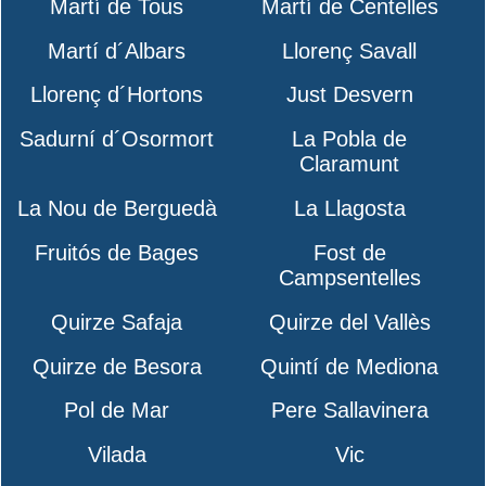
Martí de Tous
Martí de Centelles
Martí d´Albars
Llorenç Savall
Llorenç d´Hortons
Just Desvern
Sadurní d´Osormort
La Pobla de
Claramunt
La Nou de Berguedà
La Llagosta
Fruitós de Bages
Fost de
Campsentelles
Quirze Safaja
Quirze del Vallès
Quirze de Besora
Quintí de Mediona
Pol de Mar
Pere Sallavinera
Vilada
Vic