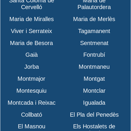
Santa Coloma de
Maria de
Cervelló
Palautordera
Maria de Miralles
Maria de Merlès
Viver i Serrateix
Tagamanent
Maria de Besora
Sentmenat
Gaià
Fontrubí
Jorba
Montmaneu
Montmajor
Montgat
Montesquiu
Montclar
Montcada i Reixac
Igualada
Collbató
El Pla del Penedès
El Masnou
Els Hostalets de