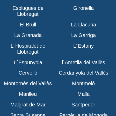
Esplugues de
Gironella
Llobregat
El Brull
La Llacuna
La Granada
La Garriga
L´Hospitalet de
L´Estany
Llobregat
L´Espunyola
l´Ametlla del Vallès
Cervelló
Cerdanyola del Vallès
Montornès del Vallès
Montmeló
Manlleu
Malla
Malgrat de Mar
Santpedor
Santa Susanna
Perpètua de Mogoda