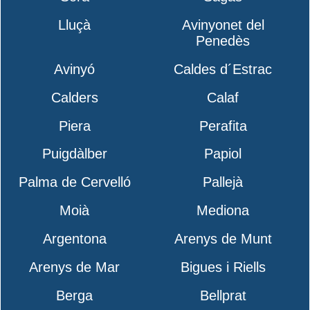
Lluçà
Avinyonet del
Penedès
Avinyó
Caldes d´Estrac
Calders
Calaf
Piera
Perafita
Puigdàlber
Papiol
Palma de Cervelló
Pallejà
Moià
Mediona
Argentona
Arenys de Munt
Arenys de Mar
Bigues i Riells
Berga
Bellprat