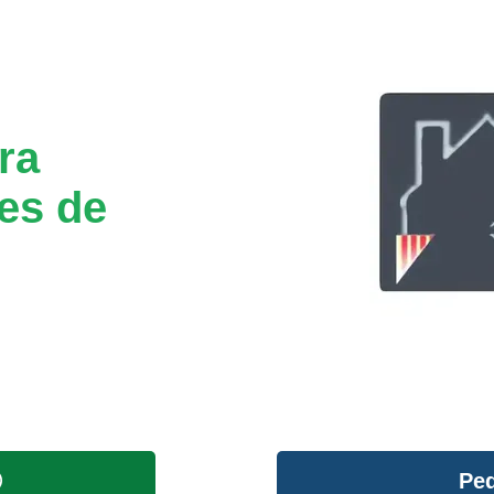
ra
les de
Ped