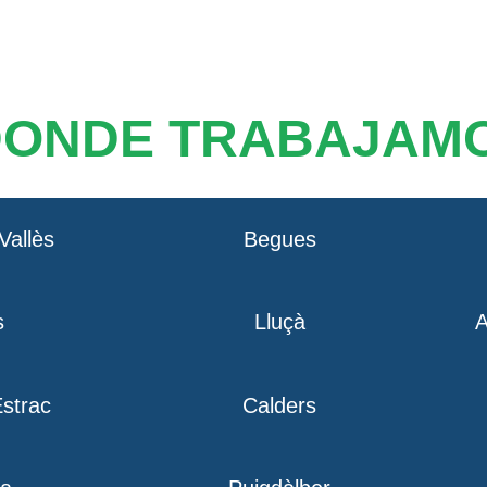
DONDE TRABAJAM
Vallès
Begues
s
Lluçà
A
strac
Calders