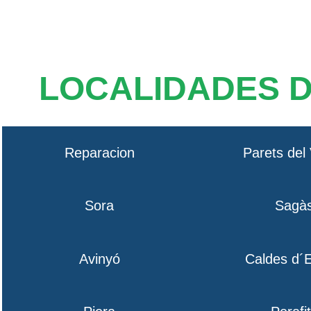
LOCALIDADES 
Reparacion
Parets del 
Sora
Sagà
Avinyó
Caldes d´E