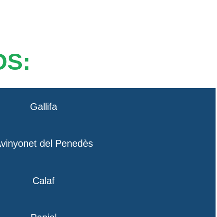
OS:
Gallifa
vinyonet del Penedès
Calaf