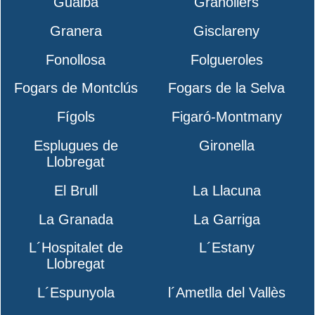
Gualba
Granollers
Granera
Gisclareny
Fonollosa
Folgueroles
Fogars de Montclús
Fogars de la Selva
Fígols
Figaró-Montmany
Esplugues de
Gironella
Llobregat
El Brull
La Llacuna
La Granada
La Garriga
L´Hospitalet de
L´Estany
Llobregat
L´Espunyola
l´Ametlla del Vallès