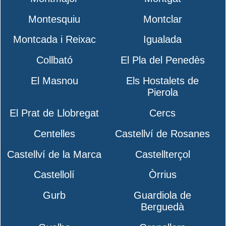
Montesquiu
Montclar
Montcada i Reixac
Igualada
Collbató
El Pla del Penedès
El Masnou
Els Hostalets de
Pierola
El Prat de Llobregat
Cercs
Centelles
Castellví de Rosanes
Castellví de la Marca
Castellterçol
Castellolí
Òrrius
Gurb
Guardiola de
Berguedà