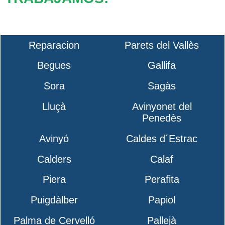
Reparacion
Parets del Vallès
Begues
Gallifa
Sora
Sagàs
Lluçà
Avinyonet del
Penedès
Avinyó
Caldes d´Estrac
Calders
Calaf
Piera
Perafita
Puigdàlber
Papiol
Palma de Cervelló
Pallejà