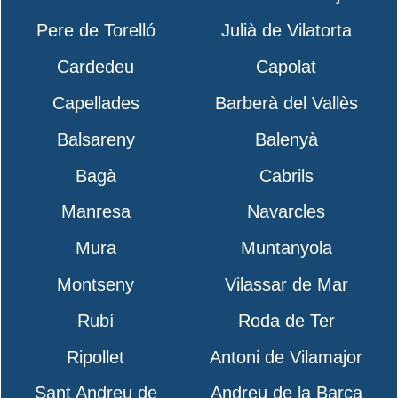
Pere de Torelló
Julià de Vilatorta
Cardedeu
Capolat
Capellades
Barberà del Vallès
Balsareny
Balenyà
Bagà
Cabrils
Manresa
Navarcles
Mura
Muntanyola
Montseny
Vilassar de Mar
Rubí
Roda de Ter
Ripollet
Antoni de Vilamajor
Sant Andreu de
Andreu de la Barca