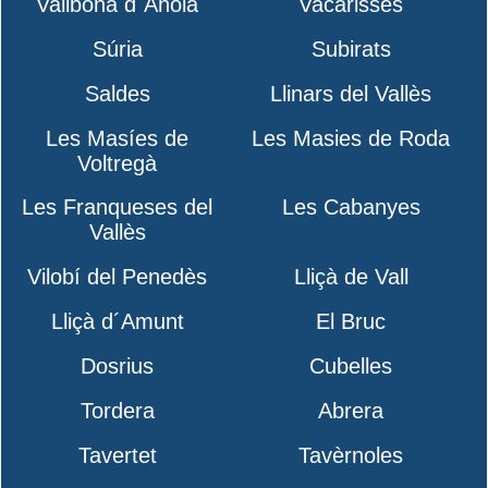
Vallbona d´Anoia
Vacarisses
Súria
Subirats
Saldes
Llinars del Vallès
Les Masíes de
Les Masies de Roda
Voltregà
Les Franqueses del
Les Cabanyes
Vallès
Vilobí del Penedès
Lliçà de Vall
Lliçà d´Amunt
El Bruc
Dosrius
Cubelles
Tordera
Abrera
Tavertet
Tavèrnoles