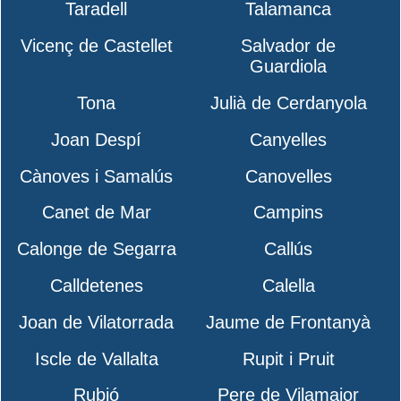
Taradell
Talamanca
Vicenç de Castellet
Salvador de
Guardiola
Tona
Julià de Cerdanyola
Joan Despí
Canyelles
Cànoves i Samalús
Canovelles
Canet de Mar
Campins
Calonge de Segarra
Callús
Calldetenes
Calella
Joan de Vilatorrada
Jaume de Frontanyà
Iscle de Vallalta
Rupit i Pruit
Rubió
Pere de Vilamajor