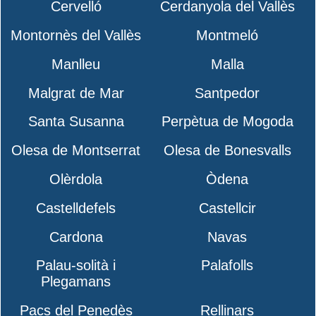
Cervelló
Cerdanyola del Vallès
Montornès del Vallès
Montmeló
Manlleu
Malla
Malgrat de Mar
Santpedor
Santa Susanna
Perpètua de Mogoda
Olesa de Montserrat
Olesa de Bonesvalls
Olèrdola
Òdena
Castelldefels
Castellcir
Cardona
Navas
Palau-solità i
Palafolls
Plegamans
Pacs del Penedès
Rellinars