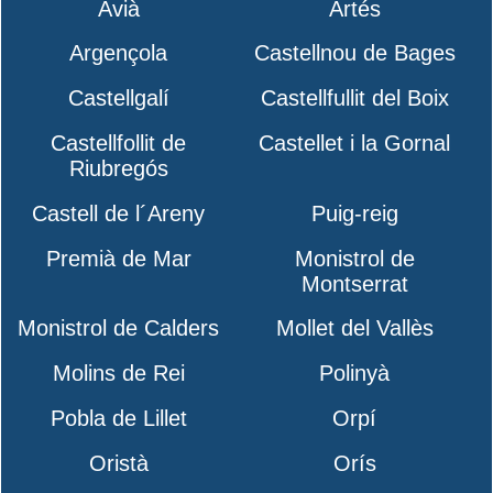
Avià
Artés
Argençola
Castellnou de Bages
Castellgalí
Castellfullit del Boix
Castellfollit de
Castellet i la Gornal
Riubregós
Castell de l´Areny
Puig-reig
Premià de Mar
Monistrol de
Montserrat
Monistrol de Calders
Mollet del Vallès
Molins de Rei
Polinyà
Pobla de Lillet
Orpí
Oristà
Orís