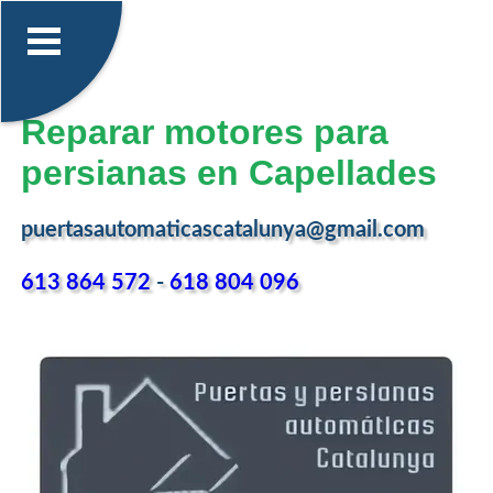
Reparar motores para
persianas en Capellades
puertasautomaticascatalunya@gmail.com
613 864 572
-
618 804 096