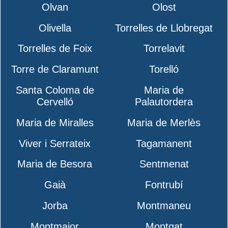
Olvan
Olost
Olivella
Torrelles de Llobregat
Torrelles de Foix
Torrelavit
Torre de Claramunt
Torelló
Santa Coloma de
Maria de
Cervelló
Palautordera
Maria de Miralles
Maria de Merlès
Viver i Serrateix
Tagamanent
Maria de Besora
Sentmenat
Gaià
Fontrubí
Jorba
Montmaneu
Montmajor
Montgat