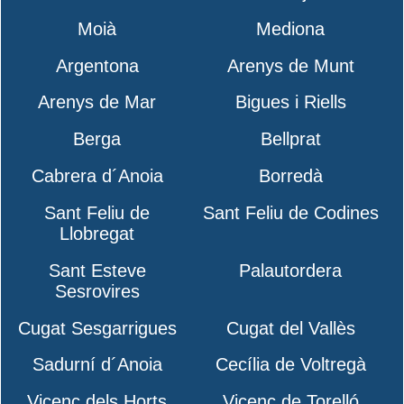
Moià
Mediona
Argentona
Arenys de Munt
Arenys de Mar
Bigues i Riells
Berga
Bellprat
Cabrera d´Anoia
Borredà
Sant Feliu de
Sant Feliu de Codines
Llobregat
Sant Esteve
Palautordera
Sesrovires
Cugat Sesgarrigues
Cugat del Vallès
Sadurní d´Anoia
Cecília de Voltregà
Vicenç dels Horts
Vicenç de Torelló