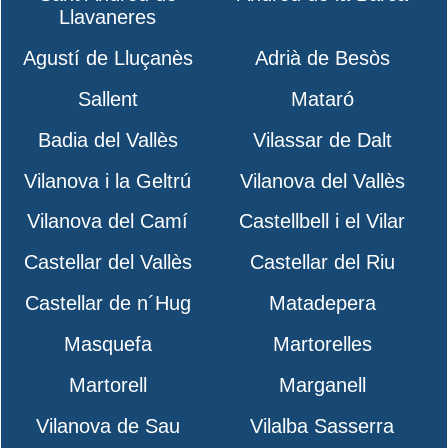
Llavaneres
Agustí de Lluçanès
Adrià de Besòs
Sallent
Mataró
Badia del Vallès
Vilassar de Dalt
Vilanova i la Geltrú
Vilanova del Vallès
Vilanova del Camí
Castellbell i el Vilar
Castellar del Vallès
Castellar del Riu
Castellar de n´Hug
Matadepera
Masquefa
Martorelles
Martorell
Marganell
Vilanova de Sau
Vilalba Sasserra