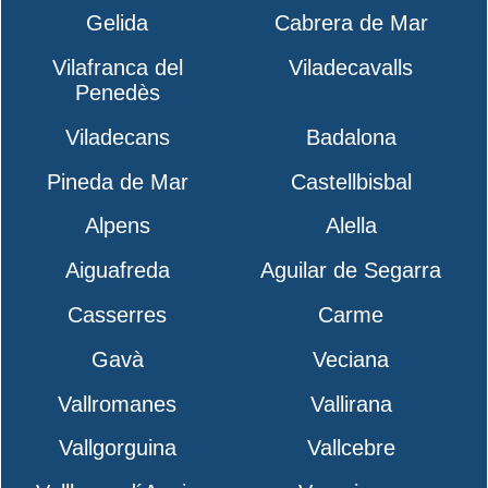
Gelida
Cabrera de Mar
Vilafranca del
Viladecavalls
Penedès
Viladecans
Badalona
Pineda de Mar
Castellbisbal
Alpens
Alella
Aiguafreda
Aguilar de Segarra
Casserres
Carme
Gavà
Veciana
Vallromanes
Vallirana
Vallgorguina
Vallcebre