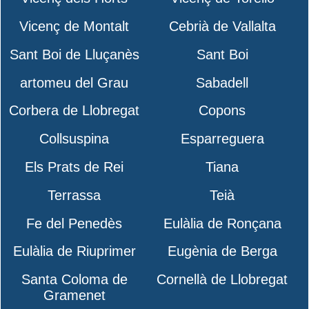
Vicenç de Montalt
Cebrià de Vallalta
Sant Boi de Lluçanès
Sant Boi
artomeu del Grau
Sabadell
Corbera de Llobregat
Copons
Collsuspina
Esparreguera
Els Prats de Rei
Tiana
Terrassa
Teià
Fe del Penedès
Eulàlia de Ronçana
Eulàlia de Riuprimer
Eugènia de Berga
Santa Coloma de
Cornellà de Llobregat
Gramenet