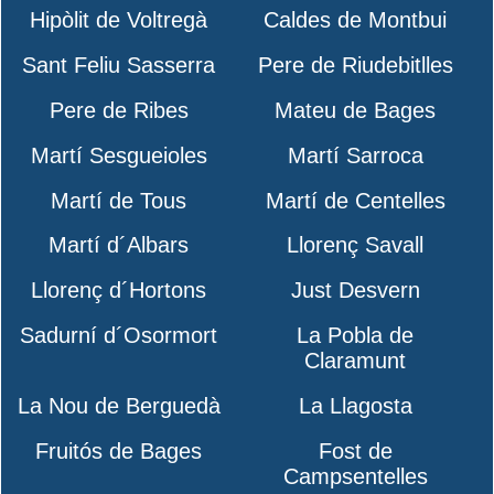
Hipòlit de Voltregà
Caldes de Montbui
Sant Feliu Sasserra
Pere de Riudebitlles
Pere de Ribes
Mateu de Bages
Martí Sesgueioles
Martí Sarroca
Martí de Tous
Martí de Centelles
Martí d´Albars
Llorenç Savall
Llorenç d´Hortons
Just Desvern
Sadurní d´Osormort
La Pobla de
Claramunt
La Nou de Berguedà
La Llagosta
Fruitós de Bages
Fost de
Campsentelles