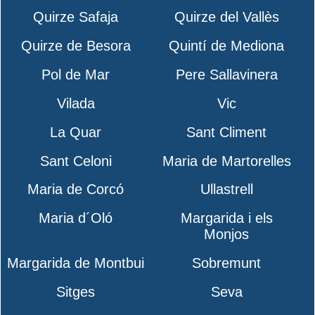
Quirze Safaja
Quirze del Vallès
Quirze de Besora
Quintí de Mediona
Pol de Mar
Pere Sallavinera
Vilada
Vic
La Quar
Sant Climent
Sant Celoni
Maria de Martorelles
Maria de Corcó
Ullastrell
Maria d´Oló
Margarida i els
Monjos
Margarida de Montbui
Sobremunt
Sitges
Seva