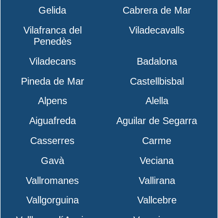
Gelida
Cabrera de Mar
Vilafranca del
Viladecavalls
Penedès
Viladecans
Badalona
Pineda de Mar
Castellbisbal
Alpens
Alella
Aiguafreda
Aguilar de Segarra
Casserres
Carme
Gavà
Veciana
Vallromanes
Vallirana
Vallgorguina
Vallcebre