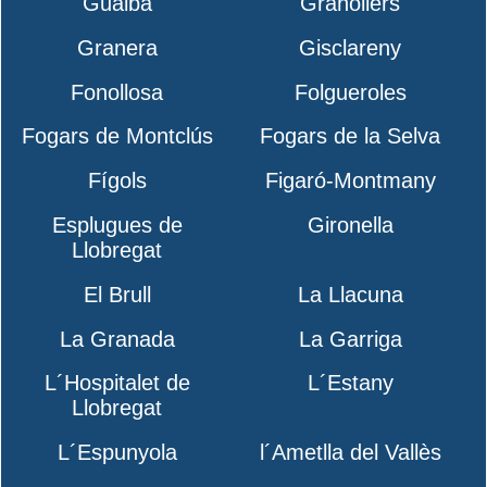
Gualba
Granollers
Granera
Gisclareny
Fonollosa
Folgueroles
Fogars de Montclús
Fogars de la Selva
Fígols
Figaró-Montmany
Esplugues de
Gironella
Llobregat
El Brull
La Llacuna
La Granada
La Garriga
L´Hospitalet de
L´Estany
Llobregat
L´Espunyola
l´Ametlla del Vallès