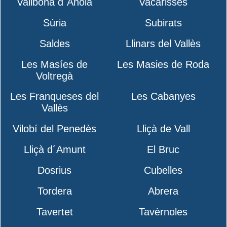
Vallbona d´Anoia
Vacarisses
Súria
Subirats
Saldes
Llinars del Vallès
Les Masíes de
Les Masies de Roda
Voltregà
Les Franqueses del
Les Cabanyes
Vallès
Vilobí del Penedès
Lliçà de Vall
Lliçà d´Amunt
El Bruc
Dosrius
Cubelles
Tordera
Abrera
Tavertet
Tavèrnoles