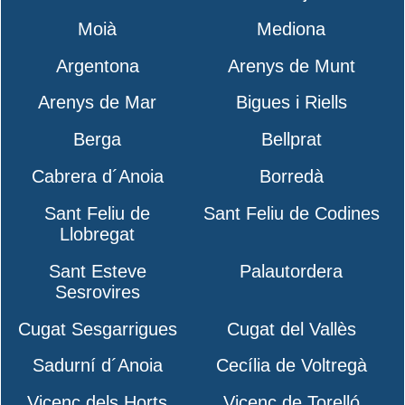
Moià
Mediona
Argentona
Arenys de Munt
Arenys de Mar
Bigues i Riells
Berga
Bellprat
Cabrera d´Anoia
Borredà
Sant Feliu de
Sant Feliu de Codines
Llobregat
Sant Esteve
Palautordera
Sesrovires
Cugat Sesgarrigues
Cugat del Vallès
Sadurní d´Anoia
Cecília de Voltregà
Vicenç dels Horts
Vicenç de Torelló