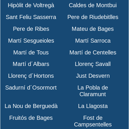
Hipòlit de Voltregà
Caldes de Montbui
Sant Feliu Sasserra
Pere de Riudebitlles
Pere de Ribes
Mateu de Bages
Martí Sesgueioles
Martí Sarroca
Martí de Tous
Martí de Centelles
Martí d´Albars
Llorenç Savall
Llorenç d´Hortons
Just Desvern
Sadurní d´Osormort
La Pobla de
Claramunt
La Nou de Berguedà
La Llagosta
Fruitós de Bages
Fost de
Campsentelles