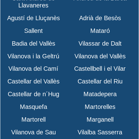
Llavaneres
Agustí de Lluçanès
Adrià de Besòs
Sallent
Mataró
Badia del Vallès
Vilassar de Dalt
Vilanova i la Geltrú
Vilanova del Vallès
Vilanova del Camí
Castellbell i el Vilar
Castellar del Vallès
Castellar del Riu
Castellar de n´Hug
Matadepera
Masquefa
Martorelles
Martorell
Marganell
Vilanova de Sau
Vilalba Sasserra