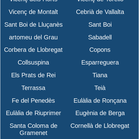
Vicenç de Montalt
Cebrià de Vallalta
Sant Boi de Lluçanès
Sant Boi
artomeu del Grau
Sabadell
Corbera de Llobregat
Copons
Collsuspina
Esparreguera
Els Prats de Rei
Tiana
Terrassa
Teià
Fe del Penedès
Eulàlia de Ronçana
Eulàlia de Riuprimer
Eugènia de Berga
Santa Coloma de
Cornellà de Llobregat
Gramenet