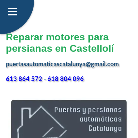
Reparar motores para
persianas en Castellolí
puertasautomaticascatalunya@gmail.com
613 864 572
-
618 804 096