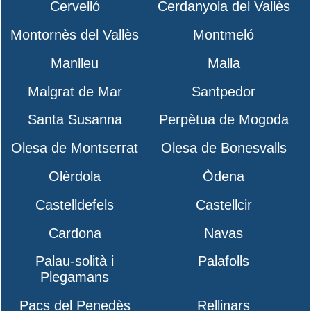
Cervelló
Cerdanyola del Vallès
Montornès del Vallès
Montmeló
Manlleu
Malla
Malgrat de Mar
Santpedor
Santa Susanna
Perpètua de Mogoda
Olesa de Montserrat
Olesa de Bonesvalls
Olèrdola
Òdena
Castelldefels
Castellcir
Cardona
Navas
Palau-solità i
Palafolls
Plegamans
Pacs del Penedès
Rellinars