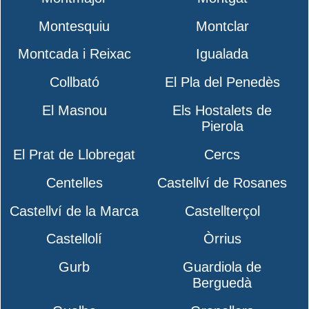
Montesquiu
Montclar
Montcada i Reixac
Igualada
Collbató
El Pla del Penedès
El Masnou
Els Hostalets de
Pierola
El Prat de Llobregat
Cercs
Centelles
Castellví de Rosanes
Castellví de la Marca
Castellterçol
Castellolí
Òrrius
Gurb
Guardiola de
Berguedà