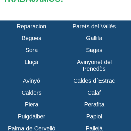
Reparacion
Parets del Vallès
Begues
Gallifa
Sora
Sagàs
Lluçà
Avinyonet del
Penedès
Avinyó
Caldes d´Estrac
Calders
Calaf
Piera
Perafita
Puigdàlber
Papiol
Palma de Cervelló
Pallejà