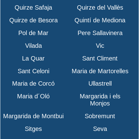
Quirze Safaja
Quirze del Vallès
Quirze de Besora
Quintí de Mediona
Pol de Mar
Pere Sallavinera
Vilada
Vic
La Quar
Sant Climent
Sant Celoni
Maria de Martorelles
Maria de Corcó
Ullastrell
Maria d´Oló
Margarida i els
Monjos
Margarida de Montbui
Sobremunt
Sitges
Seva