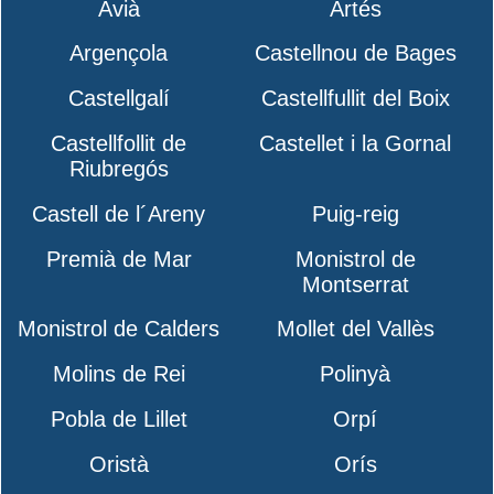
Avià
Artés
Argençola
Castellnou de Bages
Castellgalí
Castellfullit del Boix
Castellfollit de
Castellet i la Gornal
Riubregós
Castell de l´Areny
Puig-reig
Premià de Mar
Monistrol de
Montserrat
Monistrol de Calders
Mollet del Vallès
Molins de Rei
Polinyà
Pobla de Lillet
Orpí
Oristà
Orís