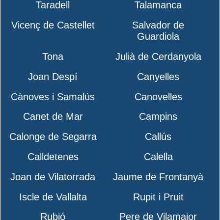
Taradell
Talamanca
Vicenç de Castellet
Salvador de
Guardiola
Tona
Julià de Cerdanyola
Joan Despí
Canyelles
Cànoves i Samalús
Canovelles
Canet de Mar
Campins
Calonge de Segarra
Callús
Calldetenes
Calella
Joan de Vilatorrada
Jaume de Frontanyà
Iscle de Vallalta
Rupit i Pruit
Rubió
Pere de Vilamajor