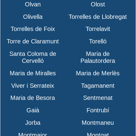
Olvan
Olost
Olivella
Torrelles de Llobregat
Torrelles de Foix
Torrelavit
Torre de Claramunt
Torelló
Santa Coloma de
Maria de
Cervelló
Palautordera
Maria de Miralles
Maria de Merlès
Viver i Serrateix
Tagamanent
Maria de Besora
Sentmenat
Gaià
Fontrubí
Jorba
Montmaneu
Montmajor
Montgat