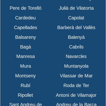
Pere de Torelló
Julià de Vilatorta
Cardedeu
Capolat
Capellades
Barberà del Vallès
Balsareny
Balenyà
Bagà
Cabrils
Manresa
Navarcles
Mura
Muntanyola
Montseny
Vilassar de Mar
Rubí
Roda de Ter
Ripollet
Antoni de Vilamajor
Sant Andreu de
Andreu de la Barca