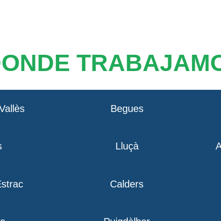
DONDE TRABAJAM
Vallès
Begues
s
Lluçà
A
strac
Calders