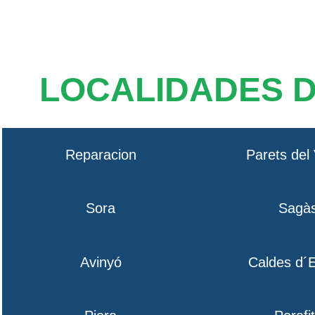
LOCALIDADES 
Reparacion
Parets del 
Sora
Sagà
Avinyó
Caldes d´E