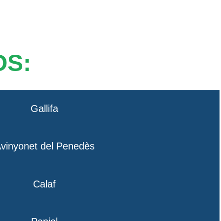
OS:
Gallifa
vinyonet del Penedès
Calaf