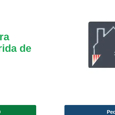
ra
rida de
Ped