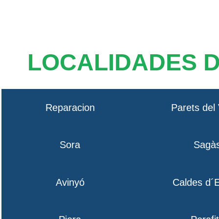
LOCALIDADES 
Reparacion
Parets del 
Sora
Sagà
Avinyó
Caldes d´E