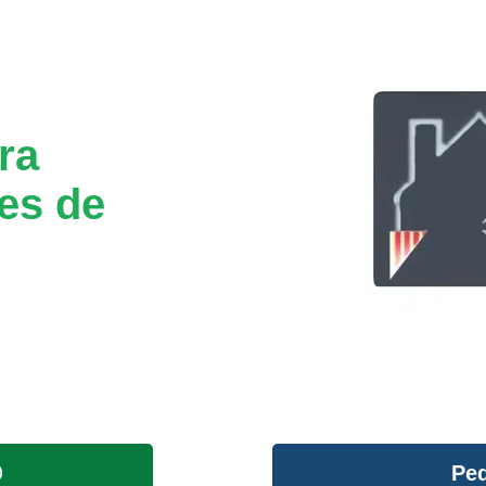
ra
les de
Ped