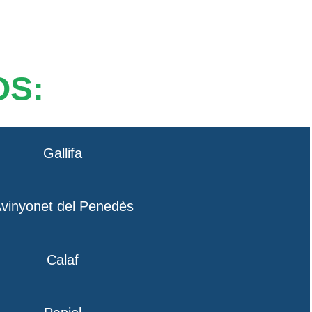
OS:
Gallifa
vinyonet del Penedès
Calaf