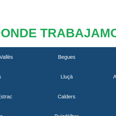
DONDE TRABAJAM
Vallès
Begues
s
Lluçà
A
strac
Calders