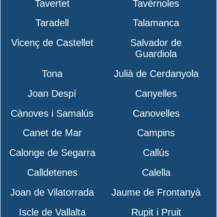
Tavertet
Tavèrnoles
Taradell
Talamanca
Vicenç de Castellet
Salvador de
Guardiola
Tona
Julià de Cerdanyola
Joan Despí
Canyelles
Cànoves i Samalús
Canovelles
Canet de Mar
Campins
Calonge de Segarra
Callús
Calldetenes
Calella
Joan de Vilatorrada
Jaume de Frontanyà
Iscle de Vallalta
Rupit i Pruit