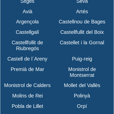
Sitges
Seva
Avià
Artés
Argençola
Castellnou de Bages
Castellgalí
Castellfullit del Boix
Castellfollit de
Castellet i la Gornal
Riubregós
Castell de l´Areny
Puig-reig
Premià de Mar
Monistrol de
Montserrat
Monistrol de Calders
Mollet del Vallès
Molins de Rei
Polinyà
Pobla de Lillet
Orpí