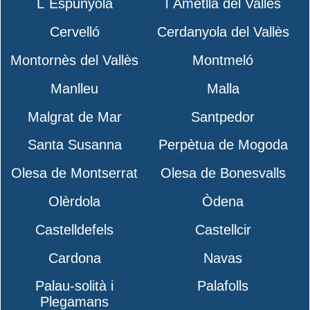
L´Espunyola
l´Ametlla del Vallès
Cervelló
Cerdanyola del Vallès
Montornès del Vallès
Montmeló
Manlleu
Malla
Malgrat de Mar
Santpedor
Santa Susanna
Perpètua de Mogoda
Olesa de Montserrat
Olesa de Bonesvalls
Olèrdola
Òdena
Castelldefels
Castellcir
Cardona
Navas
Palau-solità i
Palafolls
Plegamans