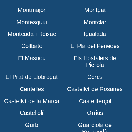
Montmajor
Montgat
Montesquiu
Montclar
Montcada i Reixac
Igualada
Collbató
El Pla del Penedès
El Masnou
Els Hostalets de
Pierola
El Prat de Llobregat
Cercs
Centelles
Castellví de Rosanes
Castellví de la Marca
Castellterçol
Castellolí
Òrrius
Gurb
Guardiola de
Berguedà