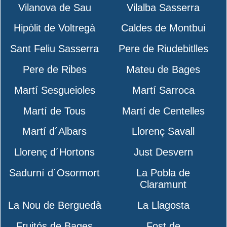
Vilanova de Sau
Vilalba Sasserra
Hipòlit de Voltregà
Caldes de Montbui
Sant Feliu Sasserra
Pere de Riudebitlles
Pere de Ribes
Mateu de Bages
Martí Sesgueioles
Martí Sarroca
Martí de Tous
Martí de Centelles
Martí d´Albars
Llorenç Savall
Llorenç d´Hortons
Just Desvern
Sadurní d´Osormort
La Pobla de
Claramunt
La Nou de Berguedà
La Llagosta
Fruitós de Bages
Fost de