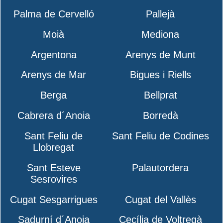
Palma de Cervelló
Pallejà
Moià
Mediona
Argentona
Arenys de Munt
Arenys de Mar
Bigues i Riells
Berga
Bellprat
Cabrera d´Anoia
Borredà
Sant Feliu de
Sant Feliu de Codines
Llobregat
Sant Esteve
Palautordera
Sesrovires
Cugat Sesgarrigues
Cugat del Vallès
Sadurní d´Anoia
Cecília de Voltregà