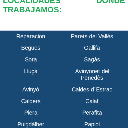
LOCALIDADES DONDE
TRABAJAMOS:
Reparacion
Parets del Vallès
Begues
Gallifa
Sora
Sagàs
Lluçà
Avinyonet del
Penedès
Avinyó
Caldes d´Estrac
Calders
Calaf
Piera
Perafita
Puigdàlber
Papiol