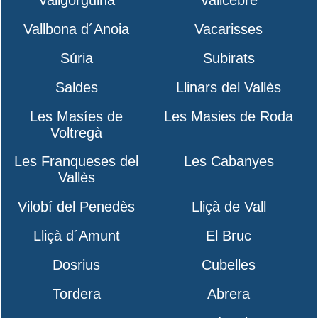
Vallgorguina
Vallcebre
Vallbona d´Anoia
Vacarisses
Súria
Subirats
Saldes
Llinars del Vallès
Les Masíes de
Les Masies de Roda
Voltregà
Les Franqueses del
Les Cabanyes
Vallès
Vilobí del Penedès
Lliçà de Vall
Lliçà d´Amunt
El Bruc
Dosrius
Cubelles
Tordera
Abrera