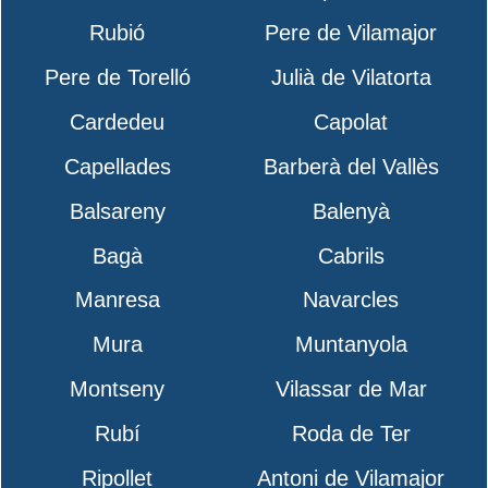
Rubió
Pere de Vilamajor
Pere de Torelló
Julià de Vilatorta
Cardedeu
Capolat
Capellades
Barberà del Vallès
Balsareny
Balenyà
Bagà
Cabrils
Manresa
Navarcles
Mura
Muntanyola
Montseny
Vilassar de Mar
Rubí
Roda de Ter
Ripollet
Antoni de Vilamajor