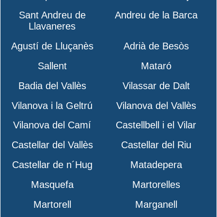
Sant Andreu de
Andreu de la Barca
Llavaneres
Agustí de Lluçanès
Adrià de Besòs
Sallent
Mataró
Badia del Vallès
Vilassar de Dalt
Vilanova i la Geltrú
Vilanova del Vallès
Vilanova del Camí
Castellbell i el Vilar
Castellar del Vallès
Castellar del Riu
Castellar de n´Hug
Matadepera
Masquefa
Martorelles
Martorell
Marganell