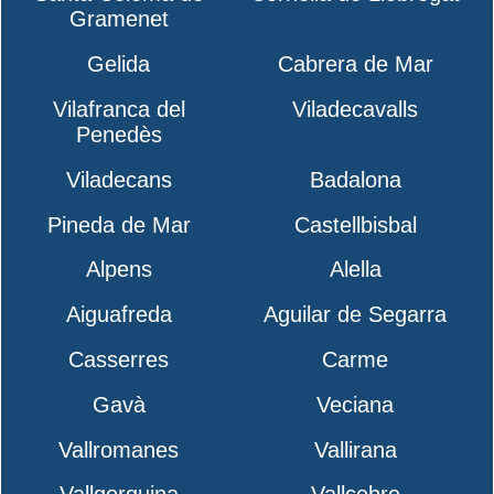
Gramenet
Gelida
Cabrera de Mar
Vilafranca del
Viladecavalls
Penedès
Viladecans
Badalona
Pineda de Mar
Castellbisbal
Alpens
Alella
Aiguafreda
Aguilar de Segarra
Casserres
Carme
Gavà
Veciana
Vallromanes
Vallirana