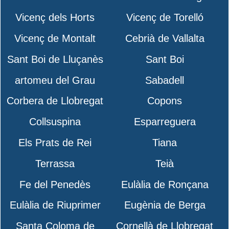
Vicenç dels Horts
Vicenç de Torelló
Vicenç de Montalt
Cebrià de Vallalta
Sant Boi de Lluçanès
Sant Boi
artomeu del Grau
Sabadell
Corbera de Llobregat
Copons
Collsuspina
Esparreguera
Els Prats de Rei
Tiana
Terrassa
Teià
Fe del Penedès
Eulàlia de Ronçana
Eulàlia de Riuprimer
Eugènia de Berga
Santa Coloma de
Cornellà de Llobregat