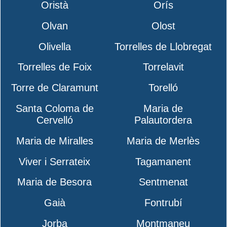
Oristà
Orís
Olvan
Olost
Olivella
Torrelles de Llobregat
Torrelles de Foix
Torrelavit
Torre de Claramunt
Torelló
Santa Coloma de
Maria de
Cervelló
Palautordera
Maria de Miralles
Maria de Merlès
Viver i Serrateix
Tagamanent
Maria de Besora
Sentmenat
Gaià
Fontrubí
Jorba
Montmaneu