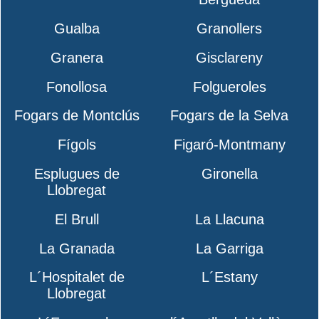
Gualba
Granollers
Granera
Gisclareny
Fonollosa
Folgueroles
Fogars de Montclús
Fogars de la Selva
Fígols
Figaró-Montmany
Esplugues de
Gironella
Llobregat
El Brull
La Llacuna
La Granada
La Garriga
L´Hospitalet de
L´Estany
Llobregat