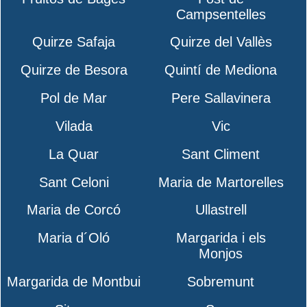
Campsentelles
Quirze Safaja
Quirze del Vallès
Quirze de Besora
Quintí de Mediona
Pol de Mar
Pere Sallavinera
Vilada
Vic
La Quar
Sant Climent
Sant Celoni
Maria de Martorelles
Maria de Corcó
Ullastrell
Maria d´Oló
Margarida i els
Monjos
Margarida de Montbui
Sobremunt