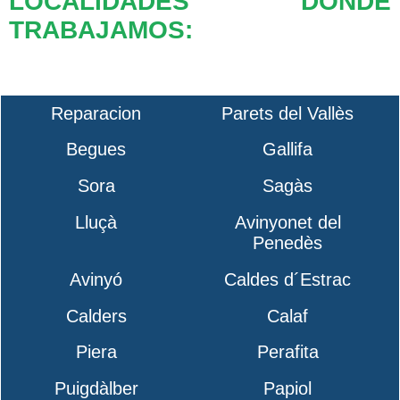
LOCALIDADES DONDE
TRABAJAMOS:
Reparacion
Parets del Vallès
Begues
Gallifa
Sora
Sagàs
Lluçà
Avinyonet del
Penedès
Avinyó
Caldes d´Estrac
Calders
Calaf
Piera
Perafita
Puigdàlber
Papiol