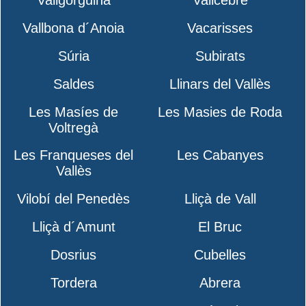
Vallgorguina
Vallcebre
Vallbona d´Anoia
Vacarisses
Súria
Subirats
Saldes
Llinars del Vallès
Les Masíes de
Les Masies de Roda
Voltregà
Les Franqueses del
Les Cabanyes
Vallès
Vilobí del Penedès
Lliçà de Vall
Lliçà d´Amunt
El Bruc
Dosrius
Cubelles
Tordera
Abrera