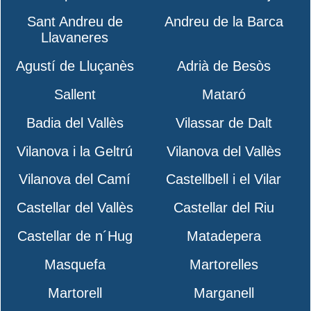
Sant Andreu de
Andreu de la Barca
Llavaneres
Agustí de Lluçanès
Adrià de Besòs
Sallent
Mataró
Badia del Vallès
Vilassar de Dalt
Vilanova i la Geltrú
Vilanova del Vallès
Vilanova del Camí
Castellbell i el Vilar
Castellar del Vallès
Castellar del Riu
Castellar de n´Hug
Matadepera
Masquefa
Martorelles
Martorell
Marganell