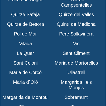
Campsentelles
Quirze Safaja
Quirze del Vallès
Quirze de Besora
Quintí de Mediona
Pol de Mar
Pere Sallavinera
Vilada
Vic
La Quar
Sant Climent
Sant Celoni
Maria de Martorelles
Maria de Corcó
Ullastrell
Maria d´Oló
Margarida i els
Monjos
Margarida de Montbui
Sobremunt