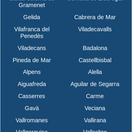
Gramenet
Gelida
Cabrera de Mar
Vilafranca del
Viladecavalls
Penedès
Viladecans
Badalona
Pineda de Mar
Castellbisbal
Alpens
Alella
Aiguafreda
Aguilar de Segarra
Casserres
Carme
Gavà
Veciana
Vallromanes
Vallirana