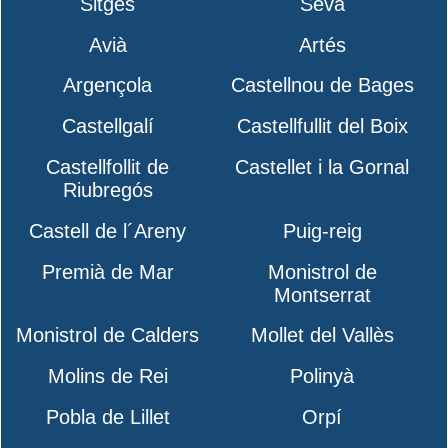
Sitges
Seva
Avià
Artés
Argençola
Castellnou de Bages
Castellgalí
Castellfullit del Boix
Castellfollit de
Castellet i la Gornal
Riubregós
Castell de l´Areny
Puig-reig
Premià de Mar
Monistrol de
Montserrat
Monistrol de Calders
Mollet del Vallès
Molins de Rei
Polinyà
Pobla de Lillet
Orpí