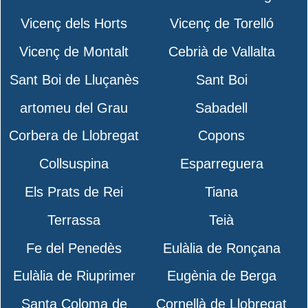
Vicenç dels Horts
Vicenç de Torelló
Vicenç de Montalt
Cebrià de Vallalta
Sant Boi de Lluçanès
Sant Boi
artomeu del Grau
Sabadell
Corbera de Llobregat
Copons
Collsuspina
Esparreguera
Els Prats de Rei
Tiana
Terrassa
Teià
Fe del Penedès
Eulàlia de Ronçana
Eulàlia de Riuprimer
Eugènia de Berga
Santa Coloma de
Cornellà de Llobregat