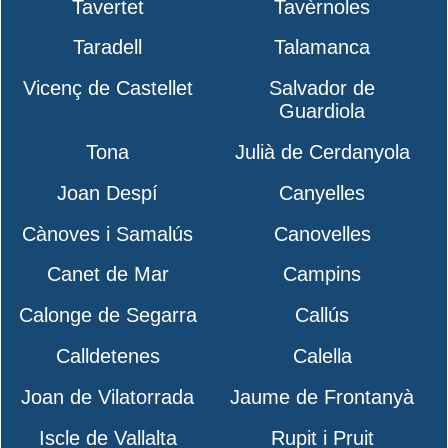
Tavertet
Tavèrnoles
Taradell
Talamanca
Vicenç de Castellet
Salvador de
Guardiola
Tona
Julià de Cerdanyola
Joan Despí
Canyelles
Cànoves i Samalús
Canovelles
Canet de Mar
Campins
Calonge de Segarra
Callús
Calldetenes
Calella
Joan de Vilatorrada
Jaume de Frontanyà
Iscle de Vallalta
Rupit i Pruit