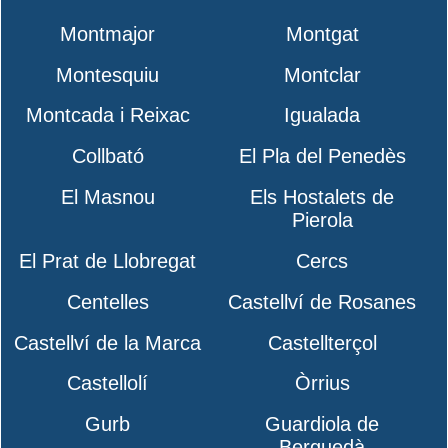
Montmajor
Montgat
Montesquiu
Montclar
Montcada i Reixac
Igualada
Collbató
El Pla del Penedès
El Masnou
Els Hostalets de
Pierola
El Prat de Llobregat
Cercs
Centelles
Castellví de Rosanes
Castellví de la Marca
Castellterçol
Castellolí
Òrrius
Gurb
Guardiola de
Berguedà