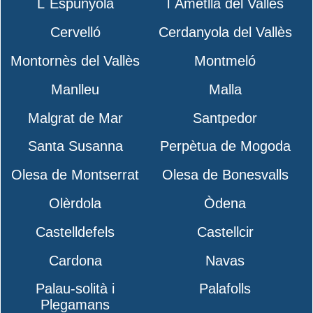
L´Espunyola
l´Ametlla del Vallès
Cervelló
Cerdanyola del Vallès
Montornès del Vallès
Montmeló
Manlleu
Malla
Malgrat de Mar
Santpedor
Santa Susanna
Perpètua de Mogoda
Olesa de Montserrat
Olesa de Bonesvalls
Olèrdola
Òdena
Castelldefels
Castellcir
Cardona
Navas
Palau-solità i
Palafolls
Plegamans