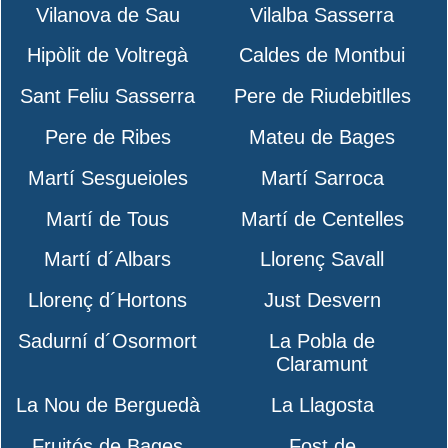
Vilanova de Sau
Vilalba Sasserra
Hipòlit de Voltregà
Caldes de Montbui
Sant Feliu Sasserra
Pere de Riudebitlles
Pere de Ribes
Mateu de Bages
Martí Sesgueioles
Martí Sarroca
Martí de Tous
Martí de Centelles
Martí d´Albars
Llorenç Savall
Llorenç d´Hortons
Just Desvern
Sadurní d´Osormort
La Pobla de
Claramunt
La Nou de Berguedà
La Llagosta
Fruitós de Bages
Fost de