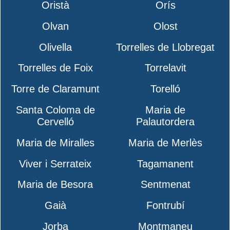
Oristà
Orís
Olvan
Olost
Olivella
Torrelles de Llobregat
Torrelles de Foix
Torrelavit
Torre de Claramunt
Torelló
Santa Coloma de
Maria de
Cervelló
Palautordera
Maria de Miralles
Maria de Merlès
Viver i Serrateix
Tagamanent
Maria de Besora
Sentmenat
Gaià
Fontrubí
Jorba
Montmaneu