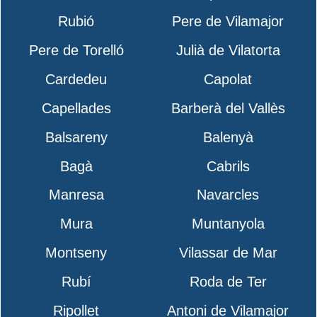
Rubió
Pere de Vilamajor
Pere de Torelló
Julià de Vilatorta
Cardedeu
Capolat
Capellades
Barberà del Vallès
Balsareny
Balenyà
Bagà
Cabrils
Manresa
Navarcles
Mura
Muntanyola
Montseny
Vilassar de Mar
Rubí
Roda de Ter
Ripollet
Antoni de Vilamajor