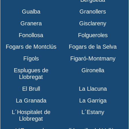
Gualba
Granollers
Granera
Gisclareny
Fonollosa
Folgueroles
Fogars de Montclús
Fogars de la Selva
Fígols
Figaró-Montmany
Esplugues de
Gironella
Llobregat
El Brull
La Llacuna
La Granada
La Garriga
L´Hospitalet de
L´Estany
Llobregat